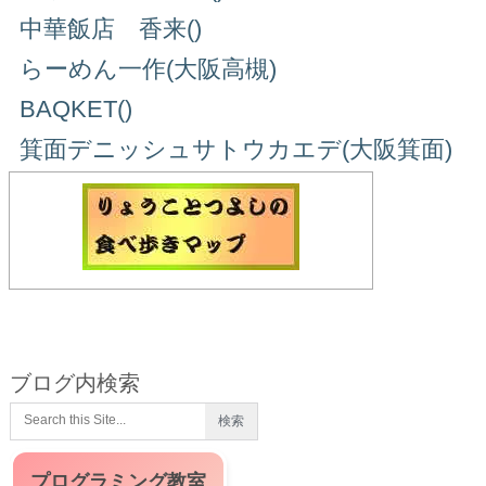
中華飯店 香来()
らーめん一作(大阪高槻)
BAQKET()
箕面デニッシュサトウカエデ(大阪箕面)
ブログ内検索
プログラミング教室