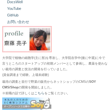
DocsWell
YouTube
GitHub
お問い合わせ
大学院で植物の細胞学(主に形)を専攻し、大学院在学中(後に中退)に今で
言うところのスタートアップの初期メンバーとして参画し、農薬を使わな
い栽培の調査と技法の開発を行っていました。
(資金調達まで経験。上場未経験)
栽培の調査と並行で野菜の販売からネットショップのCMSの
SOY
CMS/Shop
の開発を開始しました。
こちら
※前職の話で詳しくは
をご覧ください。