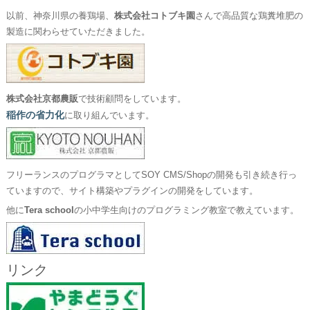
以前、神奈川県の養鶏場、
株式会社コトブキ園
さんで高品質な鶏糞堆肥の
製造に関わらせていただきました。
株式会社京都農販
で技術顧問をしています。
稲作の省力化
に取り組んでいます。
フリーランスのプログラマとしてSOY CMS/Shopの開発も引き続き行っ
ていますので、サイト構築やプラグインの開発をしています。
他に
Tera school
の小中学生向けのプログラミング教室で教えています。
リンク