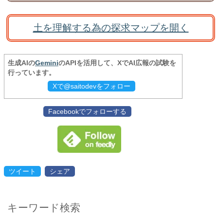
土を理解する為の探求マップを開く
生成AIの
Gemini
のAPIを活用して、XでAI広報の試験を
行っています。
Xで@saitodevをフォロー
Facebookでフォローする
ツイート
シェア
キーワード検索