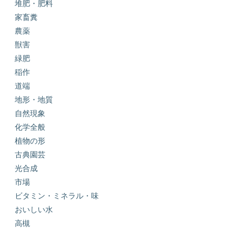
堆肥・肥料
家畜糞
農薬
獣害
緑肥
稲作
道端
地形・地質
自然現象
化学全般
植物の形
古典園芸
光合成
市場
ビタミン・ミネラル・味
おいしい水
高槻