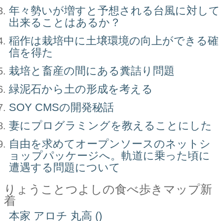
年々勢いが増すと予想される台風に対して
出来ることはあるか？
稲作は栽培中に土壌環境の向上ができる確
信を得た
栽培と畜産の間にある糞詰り問題
緑泥石から土の形成を考える
SOY CMSの開発秘話
妻にプログラミングを教えることにした
自由を求めてオープンソースのネットシ
ョップパッケージへ。軌道に乗った頃に
遭遇する問題について
りょうことつよしの食べ歩きマップ新
着
本家 アロチ 丸高 ()