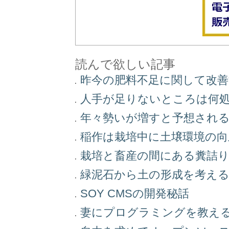
読んで欲しい記事
昨今の肥料不足に関して改
人手が足りないところは何
年々勢いが増すと予想され
稲作は栽培中に土壌環境の
栽培と畜産の間にある糞詰
緑泥石から土の形成を考え
SOY CMSの開発秘話
妻にプログラミングを教え