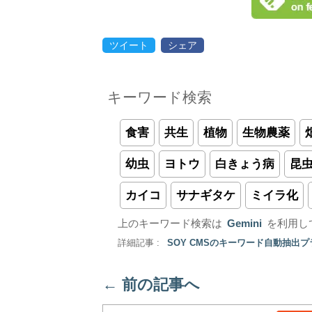
ツイート
シェア
キーワード検索
食害
共生
植物
生物農薬
幼虫
ヨトウ
白きょう病
昆
カイコ
サナギタケ
ミイラ化
上のキーワード検索は
Gemini
を利用し
詳細記事 :
SOY CMSのキーワード自動抽出
←
前の記事へ