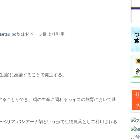
5setsu.pdf
の144ページ目より引用
生菌)に感染することで発症する。
することができ、絹の生産に関わるカイコの飼育において甚
ーベリア バシアーナ
剤という形で生物農薬として利用される