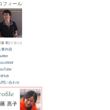
ロフィール
齋藤 毅(ツヨシ)
仕事内容
witter
ocsWell
ouTube
itHub
お問い合わせ