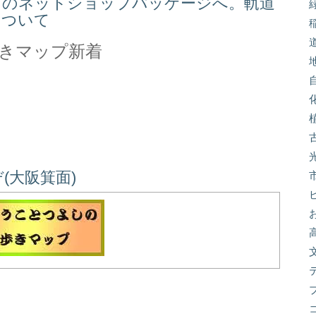
スのネットショップパッケージへ。軌道
について
きマップ新着
(大阪箕面)