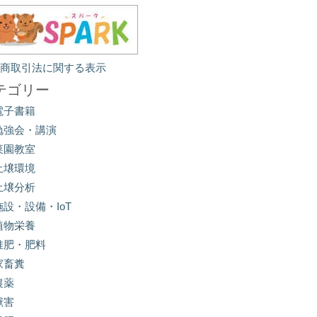
定商取引法に関する表示
テゴリー
電子書籍
勉強会・講演
菜園教室
土壌環境
土壌分析
施設・設備・IoT
植物栄養
堆肥・肥料
家畜糞
農薬
獣害