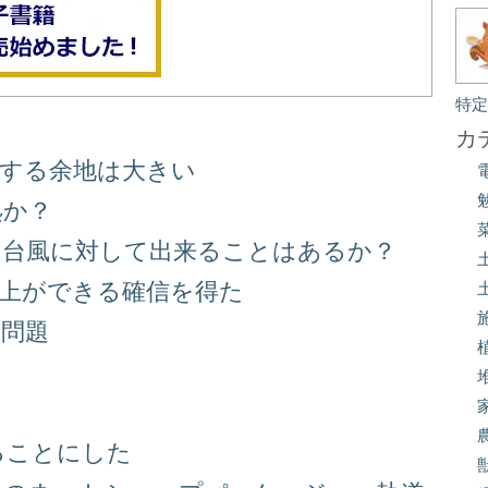
特
カ
善する余地は大きい
処か？
る台風に対して出来ることはあるか？
向上ができる確信を得た
り問題
る
ることにした