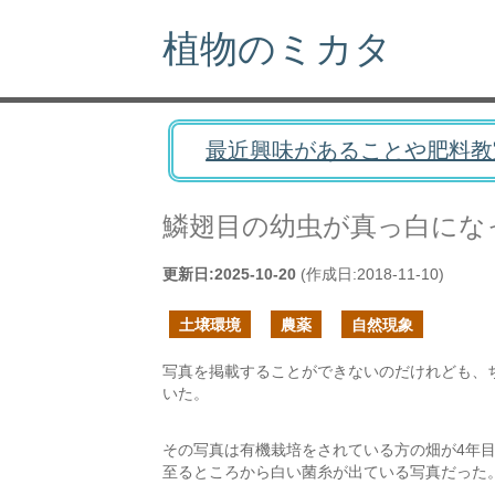
植物のミカタ
最近興味があることや肥料教
鱗翅目の幼虫が真っ白にな
更新日:
2025-10-20
(作成日:
2018-11-10
)
土壌環境
農薬
自然現象
写真を掲載することができないのだけれども、ち
いた。
その写真は有機栽培をされている方の畑が4年
至るところから白い菌糸が出ている写真だった