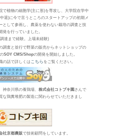
院で植物の細胞学(主に形)を専攻し、大学院在学中
に中退)に今で言うところのスタートアップの初期メ
ーとして参画し、農薬を使わない栽培の調査と技
開発を行っていました。
金調達まで経験。上場未経験)
の調査と並行で野菜の販売からネットショップの
Sの
SOY CMS/Shop
の開発を開始しました。
こちら
職の話で詳しくは
をご覧ください。
、神奈川県の養鶏場、
株式会社コトブキ園
さんで
質な鶏糞堆肥の製造に関わらせていただきまし
会社京都農販
で技術顧問をしています。