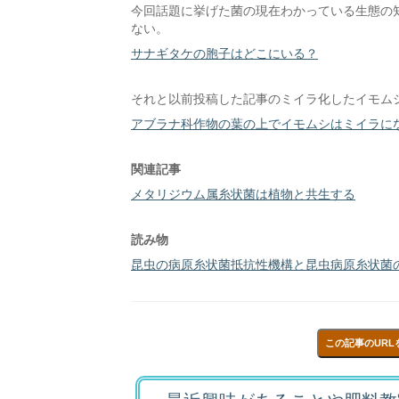
今回話題に挙げた菌の現在わかっている生態の
ない。
サナギタケの胞子はどこにいる？
それと以前投稿した記事のミイラ化したイモム
アブラナ科作物の葉の上でイモムシはミイラに
関連記事
メタリジウム属糸状菌は植物と共生する
読み物
昆虫の病原糸状菌抵抗性機構と昆虫病原糸状菌の昆
この記事のURL