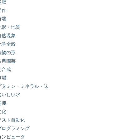
緑肥
稲作
道端
地形・地質
自然現象
化学全般
植物の形
古典園芸
光合成
市場
ビタミン・ミネラル・味
おいしい水
高槻
文化
テスト自動化
プログラミング
コンピュータ