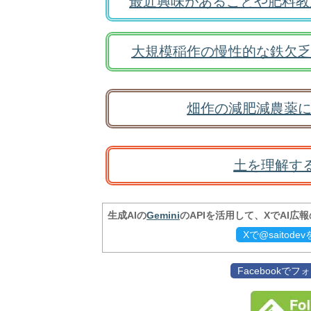
最近興味があることや肥料教
大規模稲作の慢性的な鉄欠乏
畑作の減肥減農薬に
土を理解す
生成AIの
Gemini
のAPIを活用して、XでAI広
Xで@saitod
Facebookで