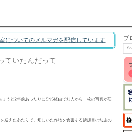
ブ
室についてのメルマガを配信しています
っていたんだって
ょうど2年前あったりにSNS経由で知人から一枚の写真が届
植
目を迎えたあたりで、畑にいた作物を食害する鱗翅目の幼虫の
。