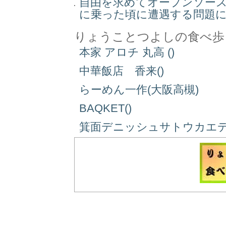
自由を求めてオープンソー
に乗った頃に遭遇する問題
りょうことつよしの食べ歩
本家 アロチ 丸高 ()
中華飯店 香来()
らーめん一作(大阪高槻)
BAQKET()
箕面デニッシュサトウカエデ