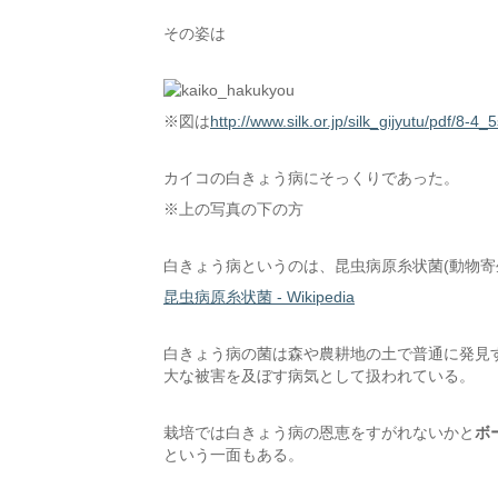
その姿は
※図は
http://www.silk.or.jp/silk_gijyutu/pdf/8-4_
カイコの白きょう病にそっくりであった。
※上の写真の下の方
白きょう病というのは、昆虫病原糸状菌(動物寄
昆虫病原糸状菌 - Wikipedia
白きょう病の菌は森や農耕地の土で普通に発見
大な被害を及ぼす病気として扱われている。
栽培では白きょう病の恩恵をすがれないかと
ボ
という一面もある。