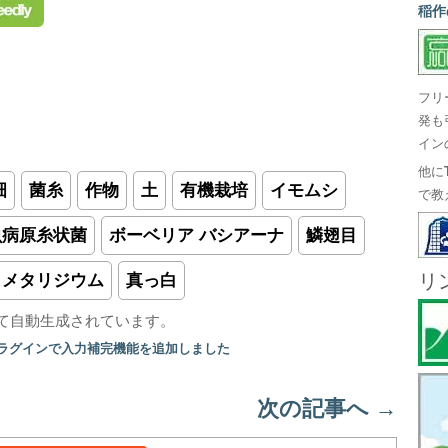
稲作
フリ
発も
イン
他に
畑
菌糸
作物
土
有機栽培
イモムシ
で教
虫病原糸状菌
ボーベリア バシアーナ
鱗翅目
リ
メタリジウム
真っ白
て自動生成されています。
プラグインで入力補完機能を追加しました
次の記事へ
→