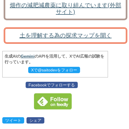
畑作の減肥減農薬に取り組んでいます(外部
サイト)
土を理解する為の探求マップを開く
生成AIの
Gemini
のAPIを活用して、XでAI広報の試験を
行っています。
Xで@saitodevをフォロー
Facebookでフォローする
ツイート
シェア