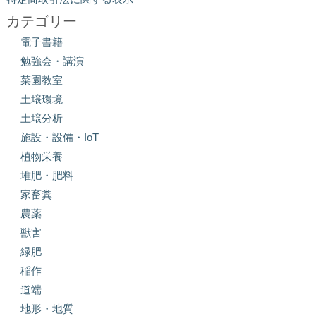
カテゴリー
電子書籍
勉強会・講演
菜園教室
土壌環境
土壌分析
施設・設備・IoT
植物栄養
堆肥・肥料
家畜糞
農薬
獣害
緑肥
稲作
道端
地形・地質