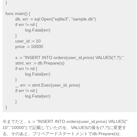
)

func main() {

	db, err := sql.Open("sqlite3", "sample.db")

	if err != nil {

		log.Fatal(err)

	}

	user_id := 10

	price := 10000

	s := "INSERT INTO orders(user_id,price) VALUES(?,?);"

	stmt, err := db.Prepare(s)

	if err != nil {

		log.Fatal(err)

	}

	_, err := stmt.Exec(user_id, price)

	if err != nil {

		log.Fatal(err)

	}

今までだと、s := "INSERT INTO orders(user_id,price) VALUES("
10","10000");で記載していたのを、VALUESの後を(?,?)に変更す
る。そのあと、プリペアードステートメントでdb.Prepare(s),