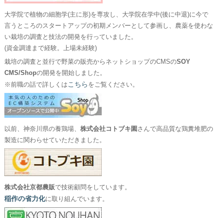
大学院で植物の細胞学(主に形)を専攻し、大学院在学中(後に中退)に今で
言うところのスタートアップの初期メンバーとして参画し、農薬を使わな
い栽培の調査と技法の開発を行っていました。
(資金調達まで経験。上場未経験)
栽培の調査と並行で野菜の販売からネットショップのCMSの
SOY
CMS/Shop
の開発を開始しました。
こちら
※前職の話で詳しくは
をご覧ください。
以前、神奈川県の養鶏場、
株式会社コトブキ園
さんで高品質な鶏糞堆肥の
製造に関わらせていただきました。
株式会社京都農販
で技術顧問をしています。
稲作の省力化
に取り組んでいます。