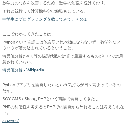
数学力のなさを改善するため、数学の勉強を続けており、
それと並行して計算機科学の勉強もしている。
中学生にプログラミングを教えてみて。その１
ここでわかってきたことは、
Pythonという言語には他言語と比べ物にならない程、数学的なノ
ウハウが溜め込まれているということ。
特異値分解(SVD)等の線形代数の計算で重宝するものがPHPでは用
意されていない。
特異値分解 - Wikipedia
Pythonでアプリを開発したいという気持ちが日々高まっているの
だが、
SOY CMS / ShopはPHPという言語で開発してきたし、
PHPの利便性を考えるとPHPでの開発から外れることは考えられな
い。
/soycms/