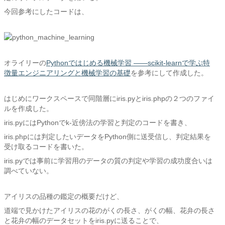
今回参考にしたコードは、
オライリーの
Pythonではじめる機械学習 ――scikit-learnで学ぶ特
徴量エンジニアリングと機械学習の基礎
を参考にして作成した。
はじめにワークスペースで同階層にiris.pyとiris.phpの２つのファイ
ルを作成した。
iris.pyにはPythonでk-近傍法の学習と判定のコードを書き、
iris.phpには判定したいデータをPython側に送受信し、判定結果を
受け取るコードを書いた。
iris.pyでは事前に学習用のデータの質の判定や学習の成功度合いは
調べていない。
アイリスの品種の鑑定の概要だけど、
道端で見かけたアイリスの花のがくの長さ、がくの幅、花弁の長さ
と花弁の幅のデータセットをiris.pyに送ることで、