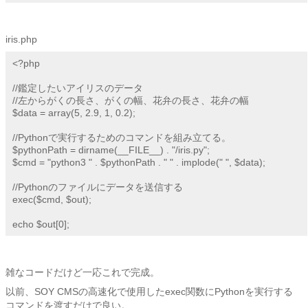
iris.php
<?php

//鑑定したいアイリスのデータ

//左からがくの長さ、がくの幅、花弁の長さ、花弁の幅

$data = array(5, 2.9, 1, 0.2);

//Pythonで実行するためのコマンドを組み立てる。

$pythonPath = dirname(__FILE__) . "/iris.py";

$cmd = "python3 " . $pythonPath . " " . implode(" ", $data);

//Pythonのファイルにデータを送信する

exec($cmd, $out);

echo $out[0];
雑なコードだけど一応これで完成。
以前、SOY CMSの高速化で使用したexec関数にPythonを実行する
コマンドを渡すだけで良い。