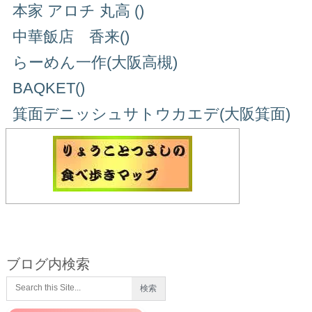
本家 アロチ 丸高 ()
中華飯店 香来()
らーめん一作(大阪高槻)
BAQKET()
箕面デニッシュサトウカエデ(大阪箕面)
ブログ内検索