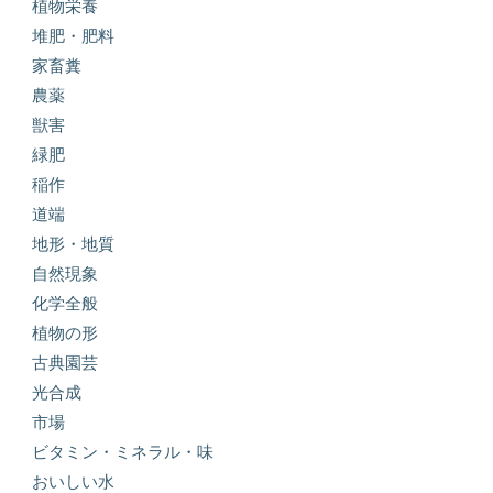
植物栄養
堆肥・肥料
家畜糞
農薬
獣害
緑肥
稲作
道端
地形・地質
自然現象
化学全般
植物の形
古典園芸
光合成
市場
ビタミン・ミネラル・味
おいしい水