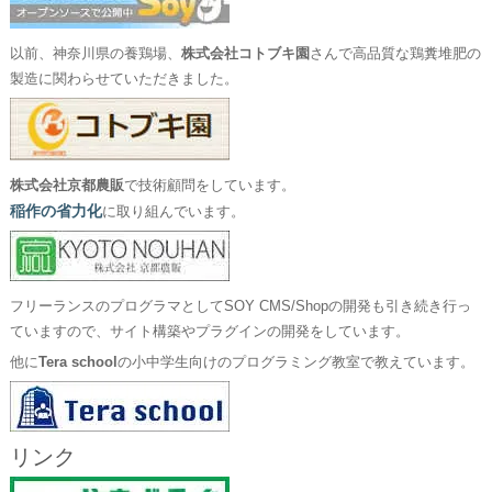
以前、神奈川県の養鶏場、
株式会社コトブキ園
さんで高品質な鶏糞堆肥の
製造に関わらせていただきました。
株式会社京都農販
で技術顧問をしています。
稲作の省力化
に取り組んでいます。
フリーランスのプログラマとしてSOY CMS/Shopの開発も引き続き行っ
ていますので、サイト構築やプラグインの開発をしています。
他に
Tera school
の小中学生向けのプログラミング教室で教えています。
リンク