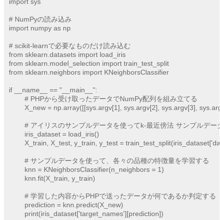
import sys

# NumPyの読み込み

import numpy as np

# scikit-learnで必要なものだけ読み込む

from sklearn.datasets import load_iris

from sklearn.model_selection import train_test_split

from sklearn.neighbors import KNeighborsClassifier

if __name__ == "__main__":

	# PHPから受け取ったデータでNumPy配列を組み立てる

	X_new = np.array([[sys.argv[1], sys.argv[2], sys.argv[3], sys.argv[4]]])

	# アイリスのサンプルデータを使ってk-最近傍法 サンプルデータを取得する

	iris_dataset = load_iris()

	X_train, X_test, y_train, y_test = train_test_split(iris_dataset['data'], iris_dataset['target'], random_state=0)

	# サンプルデータを使って、各々の品種の特徴量を学習する

	knn = KNeighborsClassifier(n_neighbors = 1)

	knn.fit(X_train, y_train)

	# 学習した内容からPHPで送ったデータが何であるか判定する

	prediction = knn.predict(X_new)

	print(iris_dataset['target_names'][prediction])