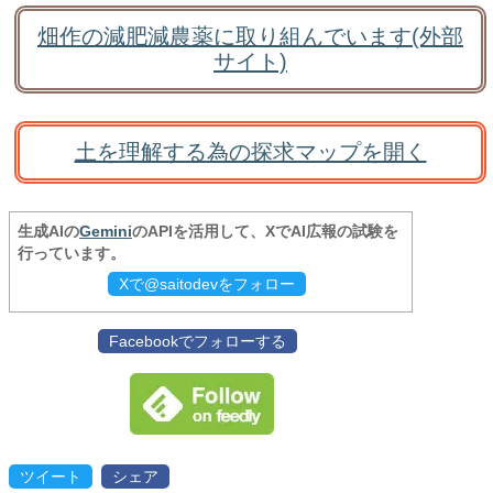
畑作の減肥減農薬に取り組んでいます(外部
サイト)
土を理解する為の探求マップを開く
生成AIの
Gemini
のAPIを活用して、XでAI広報の試験を
行っています。
Xで@saitodevをフォロー
Facebookでフォローする
ツイート
シェア