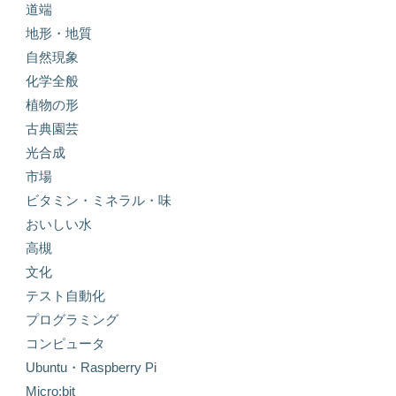
道端
地形・地質
自然現象
化学全般
植物の形
古典園芸
光合成
市場
ビタミン・ミネラル・味
おいしい水
高槻
文化
テスト自動化
プログラミング
コンピュータ
Ubuntu・Raspberry Pi
Micro:bit