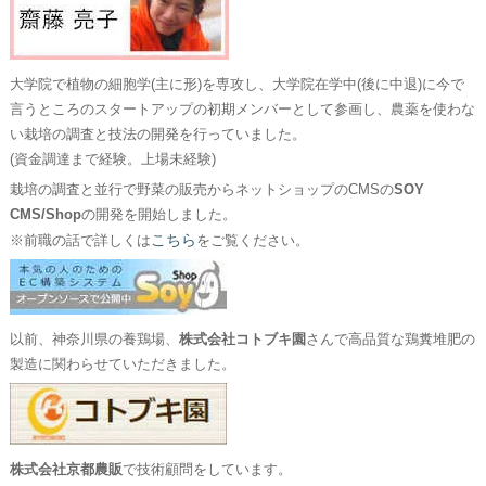
大学院で植物の細胞学(主に形)を専攻し、大学院在学中(後に中退)に今で
言うところのスタートアップの初期メンバーとして参画し、農薬を使わな
い栽培の調査と技法の開発を行っていました。
(資金調達まで経験。上場未経験)
栽培の調査と並行で野菜の販売からネットショップのCMSの
SOY
CMS/Shop
の開発を開始しました。
こちら
※前職の話で詳しくは
をご覧ください。
以前、神奈川県の養鶏場、
株式会社コトブキ園
さんで高品質な鶏糞堆肥の
製造に関わらせていただきました。
株式会社京都農販
で技術顧問をしています。