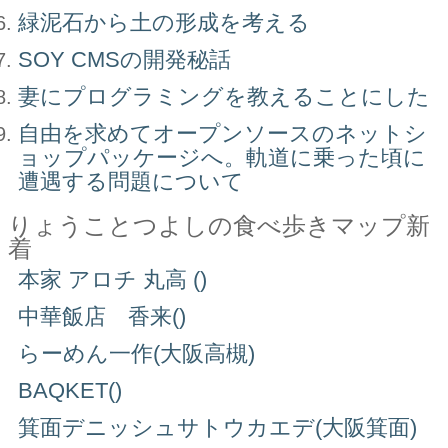
緑泥石から土の形成を考える
SOY CMSの開発秘話
妻にプログラミングを教えることにした
自由を求めてオープンソースのネットシ
ョップパッケージへ。軌道に乗った頃に
遭遇する問題について
りょうことつよしの食べ歩きマップ新
着
本家 アロチ 丸高 ()
中華飯店 香来()
らーめん一作(大阪高槻)
BAQKET()
箕面デニッシュサトウカエデ(大阪箕面)