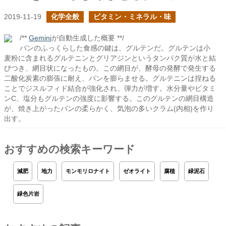
2019-11-19
化学全般
ビタミン・ミネラル・味
/**
Gemini
が自動生成した概要 **/
パンのふっくらした食感の鍵は、グルテンだ。グルテンは小
麦粉に含まれるグルテニンとグリアジンというタンパク質が水と結
びつき、網目状になったもの。この網目が、酵母の発酵で発生する
二酸化炭素の膨張に耐え、パンを膨らませる。グルテニンは捏ねる
ことでジスルフィド結合が強化され、弾力が増す。水分量やビタミ
ンC、塩分もグルテンの強度に影響する。このグルテンの網目構造
が、焼き上がったパンの柔らかく、気泡の多いクラム(内相)を作り
出す。
おすすめの検索キーワード
減肥
地力
モンモリロナイト
ゼオライト
腐植
緑泥石
緑色片岩