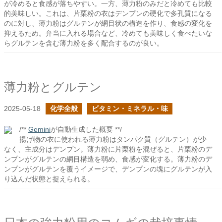
が冷めると食感が落ちやすい。一方、薄力粉のみだと冷めても比較
的美味しい。これは、片栗粉の衣はデンプンの硬化で多孔質になる
のに対し、薄力粉はグルテンが網目状の構造を作り、食感の変化を
抑えるため。弁当に入れる場合など、冷めても美味しく食べたいな
らグルテンを含む薄力粉を多く配合するのが良い。
薄力粉とグルテン
2025-05-18
化学全般
ビタミン・ミネラル・味
/**
Gemini
が自動生成した概要 **/
揚げ物の衣に使われる薄力粉はタンパク質（グルテン）が少
なく、主成分はデンプン。薄力粉に片栗粉を混ぜると、片栗粉のデ
ンプンがグルテンの網目構造を弱め、食感が変化する。薄力粉のデ
ンプンがグルテンを覆うイメージで、デンプンの塊にグルテンが入
り込んだ状態と捉えられる。