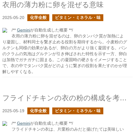
衣用の薄力粉に卵を混ぜる意味
2025-05-20
化学全般
ビタミン・ミネラル・味
/**
Gemini
が自動生成した概要 **/
衣用の薄力粉に卵を混ぜるのは、卵のタンパク質が加熱によ
り凝固し、材料同士を繋ぎ止める役割を期待するから。小麦粉のグ
ルテンも同様の効果があるが、卵白の方がより強く凝固する。パン
のクラムの気泡はグルテンが引き伸ばされた特性を示す一方、卵白
は加熱でガチガチに固まる。この凝固時の硬さをイメージすること
で、衣の中でタンパク質がどのように繋ぎの役割を果たすのかが理
解しやすくなる。
フライドチキンの衣の粉の構成を考える
2025-05-19
化学全般
ビタミン・ミネラル・味
/**
Gemini
が自動生成した概要 **/
フライドチキンの衣は、片栗粉のみだと揚げたては美味しい