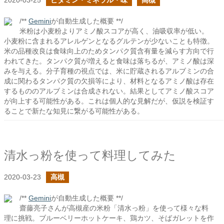
2020-03-25
ビタミン・ミネラル・味
高槻
/**
Gemini
が自動生成した概要 **/
米粉は小麦粉よりアミノ酸スコアが高く、油吸収率が低い。
小麦粉に含まれるアレルゲンとなるグルテンが少ないことも特徴。
米の品種改良は食味向上のためタンパク質含有量を減らす方向で行
われてきた。タンパク質が増えると食味は落ちるが、アミノ酸は深
みを与える。分子育種の視点では、米に貯蔵されるアルブミンの合
成に関わるタンパク質の欠損等により、材料となるアミノ酸は存在
するもののアルブミンは合成されない。結果としてアミノ酸スコア
が向上する可能性がある。これは個人的な見解だが、仮説を検証す
ることで新たな知見に繋がる可能性がある。
清水っ粉を使って料理してみた
2020-03-23
高槻
/**
Gemini
が自動生成した概要 **/
齋藤亮子さんが高槻産の米粉「清水っ粉」を使って様々な料
理に挑戦。ブルーベリーホットケーキ、鶏カツ、そばガレットを作