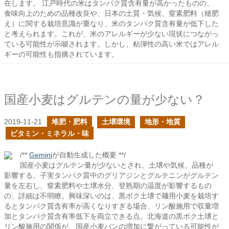
在します。 江戸時代の米はタンパク質含有量が高かったものの、
食味向上のための品種改良や、日本の土質・気候、窒素肥料（穂肥
え）に関する栽培意識が重なり、米のタンパク質含有量が低下した
と考えられます。これが、米のアレルギーが少ない現状につながっ
ている可能性が示唆されます。しかし、粘弾性の高い米ではアレル
ギーの可能性も指摘されています。
国産小麦はグルテンの量が少ない？
2019-11-21
堆肥・肥料
土壌環境
地形・地質
ビタミン・ミネラル・味
/**
Gemini
が自動生成した概要 **/
国産小麦はグルテン量が少ないとされ、土壌や気候、品種が
影響する。子実タンパク質中のグリアジンとグルテニンがグルテン
量を左右し、窒素肥料や土壌水分、登熟期の温度が影響するもの
の、詳細は不明瞭。興味深いのは、黒ボク土壌で麺用小麦を栽培す
るとタンパク質含有率が高くなりすぎる場合、リン酸施用で収量増
加とタンパク質含有率低下を両立できる点。北海道の黒ボク土壌と
リン酸施用の関係が、国産小麦パンの増加に繋がっている可能性が