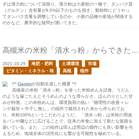
ずは薄力粉について深堀り。薄力粉は小麦粉の一種で、タンパク質
（グルテン）含有量が8.5%以下のものを指す。製粉時にどうやっ
てタンパク含量を調整しているのか、小麦の品種や産地が関係する
のかなど、農学的な疑問が湧いてきた。
高槻米の米粉「清水っ粉」からできた米粉めんを頂いた
2021-10-29
堆肥・肥料
土壌環境
市場
ビタミン・ミネラル・味
高槻
稲作
/**
Gemini
が自動生成した概要 **/
高槻産の米粉「清水っ粉」を使った米粉めんを試食。うどん
のような歯ごたえとそうめんのような滑らかさ、ほんのりとした甘
みが特徴。この米粉めんは、環境負荷の低い「物理性の改善 + レ
ンゲ栽培 + 中干し無し」の稲作で栽培された米から作られてお
り、米粉100%というこだわりようだ。 「清水っ粉」は米粉の用途
をパンや麺などに広げることで、従来の米食に加えて新たな販路を
築いている。また、この稲作は田んぼ周辺の畑作にも良い影響を与
えるため、地域全体の活性化にも繋がる可能性を秘めている。