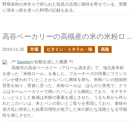
野県栄村の米作りで得られた知見の活用に期待を寄せている。実際
に清水っ粉を使った料理の記録もある。
高谷ベーカリーの高槻産の米の米粉ロール
2019-11-25
市場
ビタミン・ミネラル・味
高槻
/**
Gemini
が自動生成した概要 **/
高槻市の高谷ベーカリー（アローム清水店）で、地元産米粉
を使った「米粉ロール」を食した。ブルーチーズの培養にフランス
パンが使われていたことからパンに興味を持ち、米粉パンの技術的
背景を知り、実食に至った。米粉ロールは、ほんのり茶色で、クラ
ムはホームベーカリーで焼いたパンよりも糊化しており、モチモチ
しっとりとした食感は米餅の要素を感じさせた。うるち米から作ら
れたこのパンは、米とパンの良いとこ取りを実現しており、食味や
省力化に特化した結果汎用性が低下した米の新たな活路となる可能
性を感じさせた。