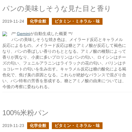
パンの美味しそうな見た目と香り
2019-11-24
化学全般
ビタミン・ミネラル・味
/**
Gemini
が自動生成した概要 **/
パンの美味しそうな焼き色は、メイラード反応とキャラメル
反応によるもの。メイラード反応は糖とアミノ酸が反応して褐色に
なり、パンの香ばしい香りのもととなる。アミノ酸の種類によって
香りが異なり、小麦に多いプロリンはパンの匂い、ロイシンはチー
ズの匂い、フェニルアラニンはライラックの花の匂い、バリンはチ
ョコレートの匂いを生み出す。キャラメル反応は糖の酸化による褐
色化で、焦げ臭の原因となる。これらが絶妙なバランスで混ざり合
い、パン特有の芳香を形成する。糖とアミノ酸の由来については、
今後の考察に委ねられる。
100%米粉パン
2019-11-23
化学全般
ビタミン・ミネラル・味