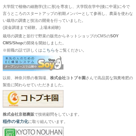
大学院で植物の細胞学(主に形)を専攻し、大学院在学中(後に中退)に今で
言うところのスタートアップの初期メンバーとして参画し、農薬を使わな
い栽培の調査と技法の開発を行っていました。
(資金調達まで経験。上場未経験)
栽培の調査と並行で野菜の販売からネットショップのCMSの
SOY
CMS/Shop
の開発を開始しました。
こちら
※前職の話で詳しくは
をご覧ください。
以前、神奈川県の養鶏場、
株式会社コトブキ園
さんで高品質な鶏糞堆肥の
製造に関わらせていただきました。
株式会社京都農販
で技術顧問をしています。
稲作の省力化
に取り組んでいます。