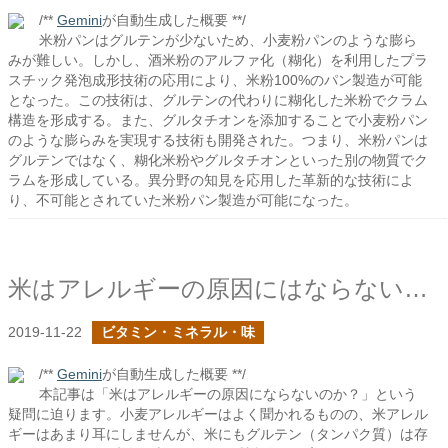
/**
Gemini
が自動生成した概要 **/
米粉パンはグルテンが少ないため、小麦粉パンのような膨ら
みが難しい。しかし、酒米粉のアルファ化（糊化）を利用したプラ
スチック発泡成形技術の応用により、米粉100%のパン製造が可能
となった。この技術は、グルテンの代わりに糊化した米粉でクラム
構造を形成する。また、グルタチオンを添加することで小麦粉パン
のような膨らみを実現する技術も開発された。つまり、米粉パンは
グルテンではなく、糊化米粉やグルタチオンといった別の物質でク
ラムを形成している。異分野の知見を応用した革新的な技術によ
り、不可能とされていた米粉パン製造が可能になった。
米はアレルギーの原因にはならないのか？
2019-11-22
ビタミン・ミネラル・味
/**
Gemini
が自動生成した概要 **/
本記事は「米はアレルギーの原因にならないのか？」という
疑問に迫ります。小麦アレルギーはよく聞かれるものの、米アレル
ギーはあまり耳にしませんが、米にもグルテン（タンパク質）は存