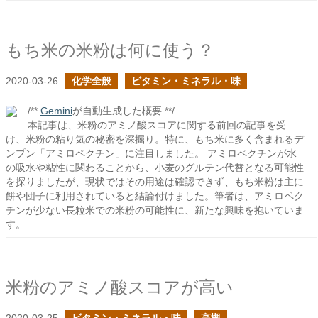
もち米の米粉は何に使う？
2020-03-26
化学全般
ビタミン・ミネラル・味
/**
Gemini
が自動生成した概要 **/
本記事は、米粉のアミノ酸スコアに関する前回の記事を受
け、米粉の粘り気の秘密を深掘り。特に、もち米に多く含まれるデ
ンプン「アミロペクチン」に注目しました。 アミロペクチンが水
の吸水や粘性に関わることから、小麦のグルテン代替となる可能性
を探りましたが、現状ではその用途は確認できず、もち米粉は主に
餅や団子に利用されていると結論付けました。筆者は、アミロペク
チンが少ない長粒米での米粉の可能性に、新たな興味を抱いていま
す。
米粉のアミノ酸スコアが高い