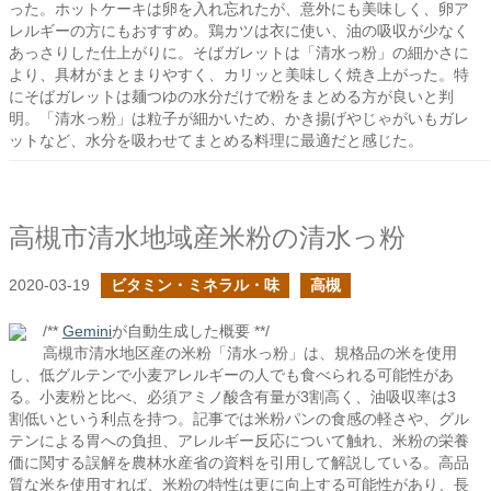
った。ホットケーキは卵を入れ忘れたが、意外にも美味しく、卵ア
レルギーの方にもおすすめ。鶏カツは衣に使い、油の吸収が少なく
あっさりした仕上がりに。そばガレットは「清水っ粉」の細かさに
より、具材がまとまりやすく、カリッと美味しく焼き上がった。特
にそばガレットは麺つゆの水分だけで粉をまとめる方が良いと判
明。「清水っ粉」は粒子が細かいため、かき揚げやじゃがいもガレ
ットなど、水分を吸わせてまとめる料理に最適だと感じた。
高槻市清水地域産米粉の清水っ粉
2020-03-19
ビタミン・ミネラル・味
高槻
/**
Gemini
が自動生成した概要 **/
高槻市清水地区産の米粉「清水っ粉」は、規格品の米を使用
し、低グルテンで小麦アレルギーの人でも食べられる可能性があ
る。小麦粉と比べ、必須アミノ酸含有量が3割高く、油吸収率は3
割低いという利点を持つ。記事では米粉パンの食感の軽さや、グル
テンによる胃への負担、アレルギー反応について触れ、米粉の栄養
価に関する誤解を農林水産省の資料を引用して解説している。高品
質な米を使用すれば、米粉の特性は更に向上する可能性があり、長