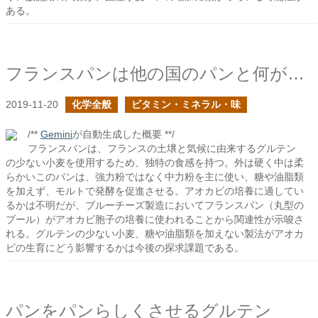
ある。
フランスパンは他の国のパンと何が違う？
2019-11-20
化学全般
ビタミン・ミネラル・味
/**
Gemini
が自動生成した概要 **/
フランスパンは、フランスの土壌と気候に由来するグルテン
の少ない小麦を使用するため、独特の食感を持つ。外は硬く中は柔
らかいこのパンは、強力粉ではなく中力粉を主に使い、糖や油脂類
を加えず、モルトで発酵を促進させる。アオカビの培養に適してい
るかは不明だが、ブルーチーズ製造においてフランスパン（丸型の
ブール）がアオカビ胞子の培養に使われることから関連性が示唆さ
れる。グルテンの少ない小麦、糖や油脂類を加えない製法がアオカ
ビの生育にどう影響するかは今後の探求課題である。
パンをパンらしくさせるグルテン