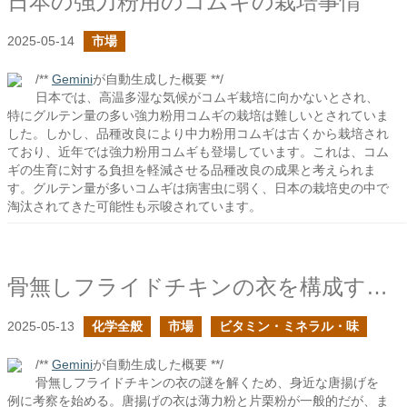
日本の強力粉用のコムギの栽培事情
2025-05-14
市場
/**
Gemini
が自動生成した概要 **/
日本では、高温多湿な気候がコムギ栽培に向かないとされ、
特にグルテン量の多い強力粉用コムギの栽培は難しいとされていま
した。しかし、品種改良により中力粉用コムギは古くから栽培され
ており、近年では強力粉用コムギも登場しています。これは、コム
ギの生育に対する負担を軽減させる品種改良の成果と考えられま
す。グルテン量が多いコムギは病害虫に弱く、日本の栽培史の中で
淘汰されてきた可能性も示唆されています。
骨無しフライドチキンの衣を構成する薄力粉とは何か？
2025-05-13
化学全般
市場
ビタミン・ミネラル・味
/**
Gemini
が自動生成した概要 **/
骨無しフライドチキンの衣の謎を解くため、身近な唐揚げを
例に考察を始める。唐揚げの衣は薄力粉と片栗粉が一般的だが、ま