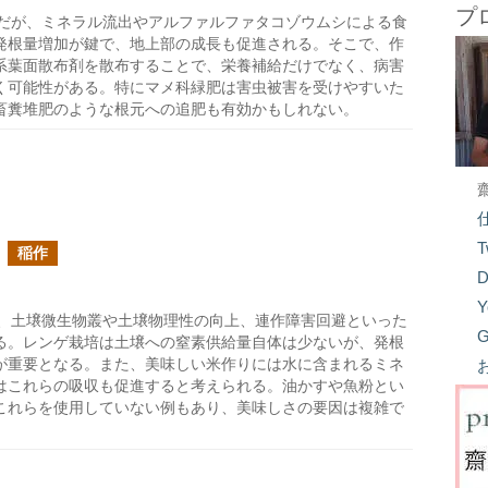
プ
だが、ミネラル流出やアルファルファタコゾウムシによる食
発根量増加が鍵で、地上部の成長も促進される。そこで、作
系葉面散布剤を散布することで、栄養補給だけでなく、病害
く可能性がある。特にマメ科緑肥は害虫被害を受けやすいた
畜糞堆肥のような根元への追肥も有効かもしれない。
T
稲作
D
Y
、土壌微生物叢や土壌物理性の向上、連作障害回避といった
G
る。レンゲ栽培は土壌への窒素供給量自体は少ないが、発根
が重要となる。また、美味しい米作りには水に含まれるミネ
はこれらの吸収も促進すると考えられる。油かすや魚粉とい
これらを使用していない例もあり、美味しさの要因は複雑で