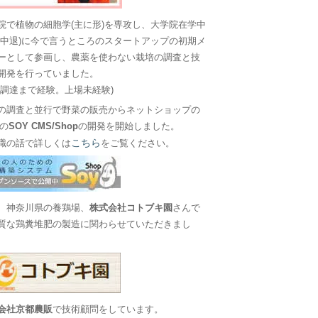
院で植物の細胞学(主に形)を専攻し、大学院在学中
に中退)に今で言うところのスタートアップの初期メ
ーとして参画し、農薬を使わない栽培の調査と技
開発を行っていました。
金調達まで経験。上場未経験)
の調査と並行で野菜の販売からネットショップの
Sの
SOY CMS/Shop
の開発を開始しました。
こちら
職の話で詳しくは
をご覧ください。
、神奈川県の養鶏場、
株式会社コトブキ園
さんで
質な鶏糞堆肥の製造に関わらせていただきまし
会社京都農販
で技術顧問をしています。