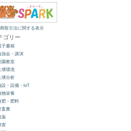
定商取引法に関する表示
テゴリー
電子書籍
勉強会・講演
菜園教室
土壌環境
土壌分析
施設・設備・IoT
植物栄養
堆肥・肥料
家畜糞
農薬
獣害