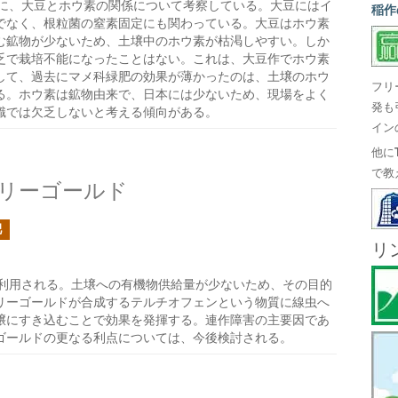
に、大豆とホウ素の関係について考察している。大豆にはイ
稲作
でなく、根粒菌の窒素固定にも関わっている。大豆はホウ素
む鉱物が少ないため、土壌中のホウ素が枯渇しやすい。しか
乏で栽培不能になったことはない。これは、大豆作でホウ素
して、過去にマメ科緑肥の効果が薄かったのは、土壌のホウ
フリ
る。ホウ素は鉱物由来で、日本には少ないため、現場をよく
発も
識では欠乏しないと考える傾向がある。
イン
他に
で教
リーゴールド
肥
リ
利用される。土壌への有機物供給量が少ないため、その目的
リーゴールドが合成するテルチオフェンという物質に線虫へ
壌にすき込むことで効果を発揮する。連作障害の主要因であ
ゴールドの更なる利点については、今後検討される。