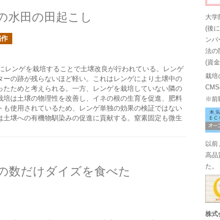
の水田の田起こし
大学
(後
稲作
ンバ
法の
(資
にレンゲを栽培することで土壌改良が行われている。レンゲ
栽培
ターの跡が残らないほど軽い。これはレンゲにより土壌中の
CM
ったためと考えられる。一方、レンゲを栽培していない隣の
栽培は土壌の物理性を改善し、イネの根の生育を促進、肥料
※前
トも使用されているため、レンゲ単独の効果の検証ではない
は土壌への有機物馴染みの促進に貢献する。窒素固定も微生
以前
高品
た。
の数だけダイズを食べた
株式