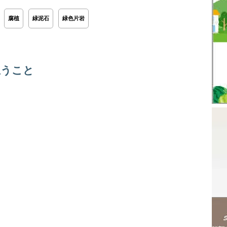
腐植
緑泥石
緑色片岩
思うこと