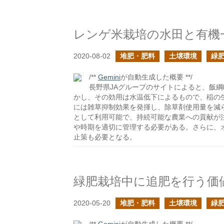
レンゲ米栽培の水田と有機
2020-08-02
堆肥・肥料
土壌環境
緑
/**
Gemini
が自動生成した概要 **/
長野県JAグループのサイトによると、飯
かし、その効用は水温低下によるもので、稲の
には雑草抑制効果を発揮し、除草剤使用量を減
として利用可能で、持続可能な農業への貢献が
や時期を適切に管理する必要がある。さらに、
止策も必要となる。
緑肥栽培中に追肥を行う価
2020-05-20
堆肥・肥料
土壌環境
緑