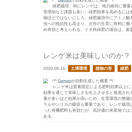
/**
Gemini
が自動生成した概要 **/
緑肥栽培、特にレンゲは、地力維持に重要
害増加など課題も多い。緑肥効果を高めるには
物ほどではないにしろ、緑肥栽培中にアミノ酸
虫への抵抗性も高まり、次作の生育に有利に働
め有効と考えられる。イネ科緑肥の場合は、家
レンゲ米は美味しいのか？
2020-05-16
土壌環境
植物の形
緑肥
/**
Gemini
が自動生成した概要 **/
レンゲ米は窒素固定による肥料効果以上に
効果を通じて美味しさを向上させると推測され
量が多いほど効果が高いため、生育環境の整備
ラルやシリカの吸収も重要であり、レンゲ栽培
った有機肥料も有効だが、高評価の米産地では
ある。