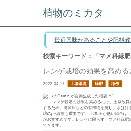
植物のミカタ
最近興味があることや肥料教
検索キーワード：「マメ科緑肥
レンゲ栽培の効果を高める
2022-04-17
土壌環境
緑肥
稲作
/**
Gemini
が自動生成した概要 **/
レンゲ栽培の効果を高めるには、土壌改良
するため、廃菌床などの有機物を施し、水はけ
壌のpH調整も重要です。土壌pHが低い場合は
がおすすめです。レンゲに限らず、マメ科緑肥
できます。