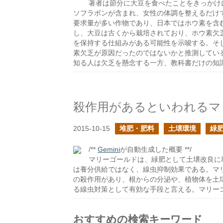
著者は節分に大豆を食べたことをきっかけ
ソフラボンが含まれ、女性の体調を整えるだけ
要求量が多い作物であり、日本ではホウ素を含
し、大豆は古くから栽培されており、ホウ素欠
を保持する仕組みがある可能性を示唆する。そ
素欠乏が原因だったのではないかと推測してい
知る人は欠乏を懸念する一方、教科書だけの知
殺作用があるといわれるマ
2015-10-15
堆肥・肥料
土壌環境
緑
/**
Gemini
が自動生成した概要 **/
マリーゴールドは、緑肥として土壌改良に
は養分供給ではなく、線虫抑制効果である。マ
の殺作用があり、根からの分泌や、植物体を土
る線虫対策として有効な手段と言える。マリー
おすすめの検索キーワード