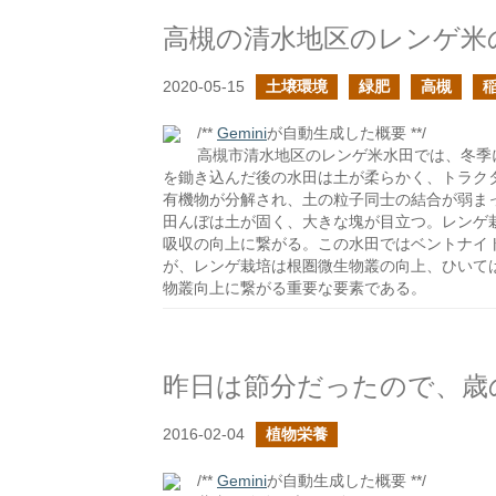
高槻の清水地区のレンゲ米
2020-05-15
土壌環境
緑肥
高槻
/**
Gemini
が自動生成した概要 **/
高槻市清水地区のレンゲ米水田では、冬季
を鋤き込んだ後の水田は土が柔らかく、トラク
有機物が分解され、土の粒子同士の結合が弱ま
田んぼは土が固く、大きな塊が目立つ。レンゲ
吸収の向上に繋がる。この水田ではベントナイ
が、レンゲ栽培は根圏微生物叢の向上、ひいて
物叢向上に繋がる重要な要素である。
昨日は節分だったので、歳
2016-02-04
植物栄養
/**
Gemini
が自動生成した概要 **/