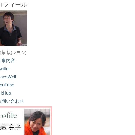
ロフィール
齋藤 毅(ツヨシ)
仕事内容
witter
ocsWell
ouTube
itHub
お問い合わせ