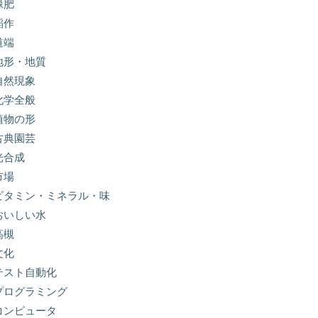
緑肥
稲作
道端
地形・地質
自然現象
化学全般
植物の形
古典園芸
光合成
市場
ビタミン・ミネラル・味
おいしい水
高槻
文化
テスト自動化
プログラミング
コンピュータ