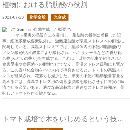
植物における脂肪酸の役割
2021-07-23
化学全般
光合成
/**
Gemini
が自動生成した概要 **/
トマト果実の品質向上を目指し、脂肪酸の役割に着目した記
事。細胞膜構成要素以外に、遊離脂肪酸が環境ストレスへの耐性に
関与している。高温ストレス下では、葉緑体内の不飽和脂肪酸(リ
ノレン酸)が活性酸素により酸化され、ヘキサナールなどの香り化
合物(みどりの香り)を生成する。これは、以前の記事で紹介された
食害昆虫や病原菌への耐性だけでなく、高温ストレス緩和にも繋が
る。この香り化合物をハウス内で揮発させると、トマトの高温スト
レスが軽減され、花落ちも減少した。果実の不飽和脂肪酸含有量を
高めるには、高温ストレス用の備蓄脂肪酸を酸化させずに果実に転
流させる必要がある。適度な高温栽培と迅速なストレス緩和が、美
味しいトマトを作る鍵となる。
トマト栽培で木をいじめるという技術を整理する