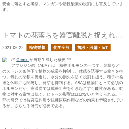
安全に落とすと考察。マンガンや活性酸素の役割にも言及していま
す。
トマトの花落ちを器官離脱と捉えれば見えてくるものがあるかもしれない
2021-06-22
植物栄養
化学全般
施設・設備・IoT
/**
Gemini
が自動生成した概要 **/
アブシジン酸（ABA）は、植物ホルモンの一つで、乾燥など
のストレス条件下で植物の成長を抑制し、休眠を誘導する働きを持
つ。気孔の閉鎖を促進し、水分の損失を防ぐ役割も担う。種子の発
達と休眠にも関与し、発芽を抑制する。ABAは植物にとって必須の
ホルモンだが、高濃度では成長阻害を引き起こす可能性がある。動
物に対する毒性は低く、ヒトへの影響はほぼないと考えられる。一
部の研究では抗炎症作用や抗糖尿病作用などの効果も示唆されてい
るが、さらなる研究が必要である。