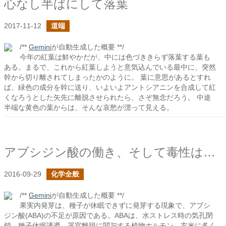
心なし半ばにして落葉
2017-11-12
道端
/**
Gemini
が自動生成した概要 **/
今年の紅葉は鮮やかだが、中には色づききらず落葉する葉も
ある。まるで、これから紅葉しようと意気込んでいる最中に、突然
幹から切り離されてしまったかのように。 葉に意思があるとすれ
ば、緑色の成分を幹に送り、いよいよアントシアニンを合成して紅
くなろうとした矢先に離脱させられたら、さぞ無念だろう。 中途
半端な黄色の葉からは、そんな哀愁が漂って見える。
アブシジン酸の働き、そして毒性はあるのか？
2016-09-29
化学全般
/**
Gemini
が自動生成した概要 **/
果実内発芽は、種子が休眠できずに発芽する現象で、アブシ
ジン酸(ABA)の不足が原因である。ABAは、水ストレス時の気孔閉
鎖、種子休眠誘導、器官離脱に関与する植物ホルモン。玄米に多く