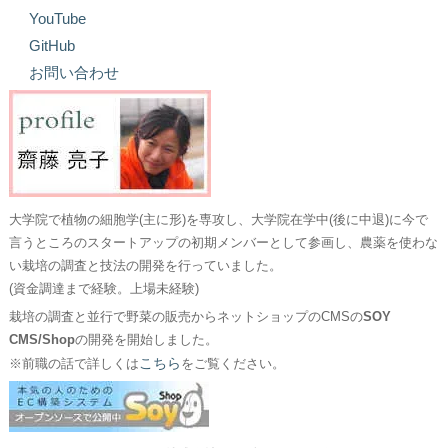
YouTube
GitHub
お問い合わせ
大学院で植物の細胞学(主に形)を専攻し、大学院在学中(後に中退)に今で
言うところのスタートアップの初期メンバーとして参画し、農薬を使わな
い栽培の調査と技法の開発を行っていました。
(資金調達まで経験。上場未経験)
栽培の調査と並行で野菜の販売からネットショップのCMSの
SOY
CMS/Shop
の開発を開始しました。
こちら
※前職の話で詳しくは
をご覧ください。