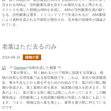
含まれるABAは、活性酸素生成を促すため毒性があると噂される。
ストレスを感じた植物はABAを合成し、ABAが活性酸素生成の鍵と
なる。活性酸素は通常、ミトコンドリアで生成されるが、ABA蓄積
により過剰生成される可能性が懸念され、玄米食の危険性が議論さ
れている。
老葉はただ去るのみ
2016-08-16
植物の形
/**
Gemini
が自動生成した概要 **/
下葉が黄化し、軽く触れるだけで簡単に脱落する現象は、植
物の自然な生理現象である器官離脱です。これは、老化や病原菌感
染、養分不足などから株を守るための仕組みです。葉の付け根に離
層が形成され、茎と葉柄の管を塞ぎ、病原菌の侵入を防ぎます。写
真のように、葉が落ちる前に傷口は既にふさがっています。この離
層形成は、活性酸素による病原菌の駆除が失敗した場合にも起こり
ます。つまり、植物は自ら葉を落とし、被害を最小限に抑えている
のです。