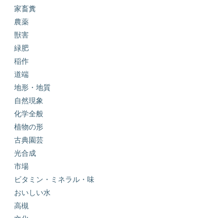
家畜糞
農薬
獣害
緑肥
稲作
道端
地形・地質
自然現象
化学全般
植物の形
古典園芸
光合成
市場
ビタミン・ミネラル・味
おいしい水
高槻