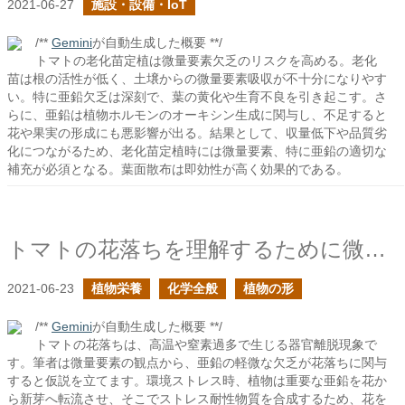
2021-06-27
施設・設備・IoT
/**
Gemini
が自動生成した概要 **/
トマトの老化苗定植は微量要素欠乏のリスクを高める。老化
苗は根の活性が低く、土壌からの微量要素吸収が不十分になりやす
い。特に亜鉛欠乏は深刻で、葉の黄化や生育不良を引き起こす。さ
らに、亜鉛は植物ホルモンのオーキシン生成に関与し、不足すると
花や果実の形成にも悪影響が出る。結果として、収量低下や品質劣
化につながるため、老化苗定植時には微量要素、特に亜鉛の適切な
補充が必須となる。葉面散布は即効性が高く効果的である。
トマトの花落ちを理解するために微量要素の観点を持ち出す
2021-06-23
植物栄養
化学全般
植物の形
/**
Gemini
が自動生成した概要 **/
トマトの花落ちは、高温や窒素過多で生じる器官離脱現象で
す。筆者は微量要素の観点から、亜鉛の軽微な欠乏が花落ちに関与
すると仮説を立てます。環境ストレス時、植物は重要な亜鉛を花か
ら新芽へ転流させ、そこでストレス耐性物質を合成するため、花を