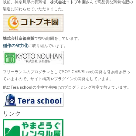
以前、神奈川県の養鶏場、
株式会社コトブキ園
さんで高品質な鶏糞堆肥の
製造に関わらせていただきました。
株式会社京都農販
で技術顧問をしています。
稲作の省力化
に取り組んでいます。
フリーランスのプログラマとしてSOY CMS/Shopの開発も引き続き行っ
ていますので、サイト構築やプラグインの開発をしています。
他に
Tera school
の小中学生向けのプログラミング教室で教えています。
リンク