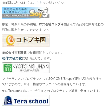
こちら
※前職の話で詳しくは
をご覧ください。
以前、神奈川県の養鶏場、
株式会社コトブキ園
さんで高品質な鶏糞堆肥の
製造に関わらせていただきました。
株式会社京都農販
で技術顧問をしています。
稲作の省力化
に取り組んでいます。
フリーランスのプログラマとしてSOY CMS/Shopの開発も引き続き行っ
ていますので、サイト構築やプラグインの開発をしています。
他に
Tera school
の小中学生向けのプログラミング教室で教えています。