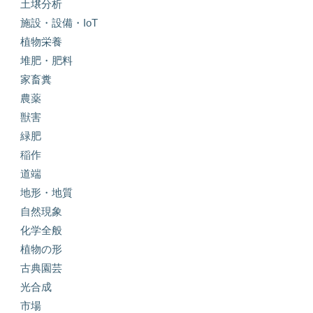
土壌分析
施設・設備・IoT
植物栄養
堆肥・肥料
家畜糞
農薬
獣害
緑肥
稲作
道端
地形・地質
自然現象
化学全般
植物の形
古典園芸
光合成
市場