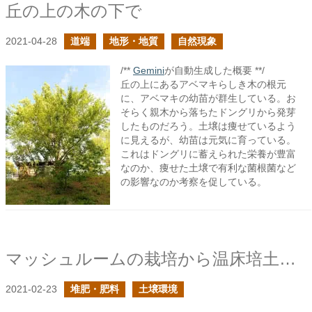
丘の上の木の下で
2021-04-28
道端
地形・地質
自然現象
/**
Gemini
が自動生成した概要 **/
丘の上にあるアベマキらしき木の根元
に、アベマキの幼苗が群生している。お
そらく親木から落ちたドングリから発芽
したものだろう。土壌は痩せているよう
に見えるが、幼苗は元気に育っている。
これはドングリに蓄えられた栄養が豊富
なのか、痩せた土壌で有利な菌根菌など
の影響なのか考察を促している。
マッシュルームの栽培から温床培土の事を考える
2021-02-23
堆肥・肥料
土壌環境