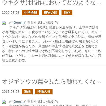
ウキクサは稲作においてどのような影響を与えるのか？
2020-08-03
化学全般
植物の形
稲作
/**
Gemini
が自動生成した概要 **/
ウキクサ繁茂は水田の鉄分濃度と関連があり、土壌中の鉄分
が有機物でキレート化されていないとイネは吸収しにくい。キレー
ト化とは鉄イオンなどの金属イオンを有機物で包み込み、植物が吸
収しやすい形にすること。キレート鉄は土壌pHの影響を受けにく
く、即効性があるため、葉面散布や土壌灌注で鉄欠乏を改善でき
る。特にアルカリ性土壌では鉄が不溶化しやすいため、キレート鉄
が有効。ただし、キレート剤の種類によって効果が異なるため、適
切な選択が必要。
オジギソウの葉を見たら触れたくなるもの
2017-08-28
道端
植物の形
/**
Gemini
が自動生成した概要 **/