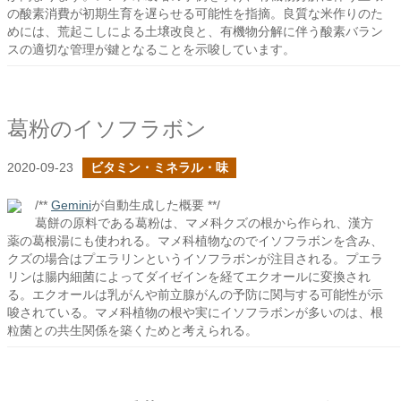
の酸素消費が初期生育を遅らせる可能性を指摘。良質な米作りのた
めには、荒起こしによる土壌改良と、有機物分解に伴う酸素バラン
スの適切な管理が鍵となることを示唆しています。
葛粉のイソフラボン
2020-09-23
ビタミン・ミネラル・味
/**
Gemini
が自動生成した概要 **/
葛餅の原料である葛粉は、マメ科クズの根から作られ、漢方
薬の葛根湯にも使われる。マメ科植物なのでイソフラボンを含み、
クズの場合はプエラリンというイソフラボンが注目される。プエラ
リンは腸内細菌によってダイゼインを経てエクオールに変換され
る。エクオールは乳がんや前立腺がんの予防に関与する可能性が示
唆されている。マメ科植物の根や実にイソフラボンが多いのは、根
粒菌との共生関係を築くためと考えられる。