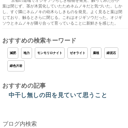
京都の道端でオジギソウらしき植物を発見、触ってみたが小
葉は閉じず、茎が木質化していたためネムノキだと気づいた。しか
し、すぐ隣にネムノキの幼木らしきものを発見。よく見ると葉は閉
じており、触るとさらに閉じる。これはオジギソウだった。オジギ
ソウとネムノキが隣り合って育っていることに新鮮さを感じた。
おすすめの検索キーワード
減肥
地力
モンモリロナイト
ゼオライト
腐植
緑泥石
緑色片岩
おすすめの記事
中干し無しの田を見ていて思うこと
ブログ内検索