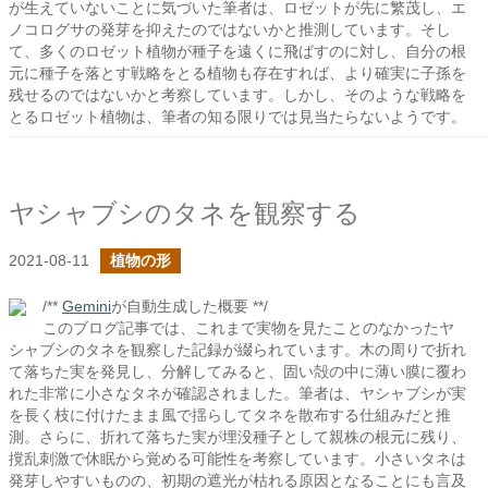
が生えていないことに気づいた筆者は、ロゼットが先に繁茂し、エ
ノコログサの発芽を抑えたのではないかと推測しています。そし
て、多くのロゼット植物が種子を遠くに飛ばすのに対し、自分の根
元に種子を落とす戦略をとる植物も存在すれば、より確実に子孫を
残せるのではないかと考察しています。しかし、そのような戦略を
とるロゼット植物は、筆者の知る限りでは見当たらないようです。
ヤシャブシのタネを観察する
2021-08-11
植物の形
/**
Gemini
が自動生成した概要 **/
このブログ記事では、これまで実物を見たことのなかったヤ
シャブシのタネを観察した記録が綴られています。木の周りで折れ
て落ちた実を発見し、分解してみると、固い殻の中に薄い膜に覆わ
れた非常に小さなタネが確認されました。筆者は、ヤシャブシが実
を長く枝に付けたまま風で揺らしてタネを散布する仕組みだと推
測。さらに、折れて落ちた実が埋没種子として親株の根元に残り、
撹乱刺激で休眠から覚める可能性を考察しています。小さいタネは
発芽しやすいものの、初期の遮光が枯れる原因となることにも言及