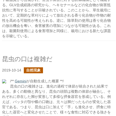
る。GLV合成経路の研究から、ヘキセナールなどの化合物が病害抵
抗性に寄与することが示唆されている。このことから、草生栽培に
おいて、定期的な草刈りによって放出される香り化合物が作物の耐
性を高める可能性が考えられる。逆に、除草剤の使用は香り化合物
の放出機会を奪い、食害被害の増加につながる可能性がある。これ
は、殺菌剤使用による食害増加と同様に、栽培における新たな課題
を示唆している。
昆虫の口は複雑だ
2019-10-14
自然現象
/**
Gemini
が自動生成した概要 **/
昆虫の口の複雑さは、進化の過程で体節が統合された結果で
ある。多くの動物と異なり、昆虫の頭部は複数の体節が融合し、そ
れぞれに存在した脚が変形して多様な摂食器官を形成している。例
えば、バッタの顎や蝶の口吻は、元々は脚だったものが変化した器
官である。つまり、昆虫は口に加えて「手」も進化させ、摂食に特
化した器官へと変化させたことで、様々な食性に対応できる強さを