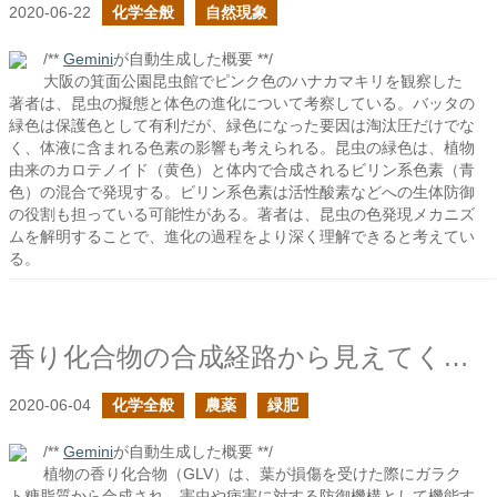
2020-06-22
化学全般
自然現象
/**
Gemini
が自動生成した概要 **/
大阪の箕面公園昆虫館でピンク色のハナカマキリを観察した
著者は、昆虫の擬態と体色の進化について考察している。バッタの
緑色は保護色として有利だが、緑色になった要因は淘汰圧だけでな
く、体液に含まれる色素の影響も考えられる。昆虫の緑色は、植物
由来のカロテノイド（黄色）と体内で合成されるビリン系色素（青
色）の混合で発現する。ビリン系色素は活性酸素などへの生体防御
の役割も担っている可能性がある。著者は、昆虫の色発現メカニズ
ムを解明することで、進化の過程をより深く理解できると考えてい
る。
香り化合物の合成経路から見えてくること
2020-06-04
化学全般
農薬
緑肥
/**
Gemini
が自動生成した概要 **/
植物の香り化合物（GLV）は、葉が損傷を受けた際にガラク
ト糖脂質から合成され、害虫や病害に対する防御機構として機能す