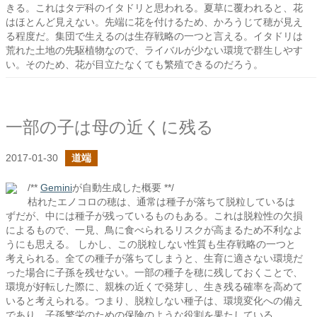
きる。これはタデ科のイタドリと思われる。夏草に覆われると、花
はほとんど見えない。先端に花を付けるため、かろうじて穂が見え
る程度だ。集団で生えるのは生存戦略の一つと言える。イタドリは
荒れた土地の先駆植物なので、ライバルが少ない環境で群生しやす
い。そのため、花が目立たなくても繁殖できるのだろう。
一部の子は母の近くに残る
2017-01-30
道端
/**
Gemini
が自動生成した概要 **/
枯れたエノコロの穂は、通常は種子が落ちて脱粒しているは
ずだが、中には種子が残っているものもある。これは脱粒性の欠損
によるもので、一見、鳥に食べられるリスクが高まるため不利なよ
うにも思える。 しかし、この脱粒しない性質も生存戦略の一つと
考えられる。全ての種子が落ちてしまうと、生育に適さない環境だ
った場合に子孫を残せない。一部の種子を穂に残しておくことで、
環境が好転した際に、親株の近くで発芽し、生き残る確率を高めて
いると考えられる。つまり、脱粒しない種子は、環境変化への備え
であり、子孫繁栄のための保険のような役割を果たしている。