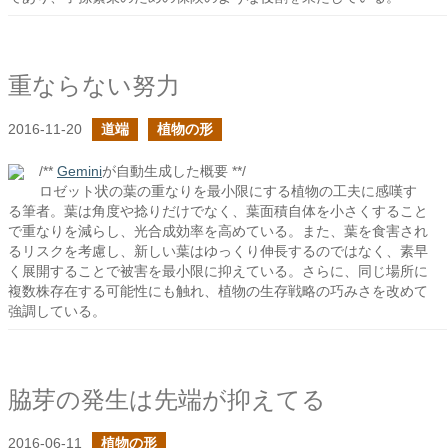
重ならない努力
2016-11-20
道端
植物の形
/**
Gemini
が自動生成した概要 **/
ロゼット状の葉の重なりを最小限にする植物の工夫に感嘆す
る筆者。葉は角度や捻りだけでなく、葉面積自体を小さくすること
で重なりを減らし、光合成効率を高めている。また、葉を食害され
るリスクを考慮し、新しい葉はゆっくり伸長するのではなく、素早
く展開することで被害を最小限に抑えている。さらに、同じ場所に
複数株存在する可能性にも触れ、植物の生存戦略の巧みさを改めて
強調している。
脇芽の発生は先端が抑えてる
2016-06-11
植物の形