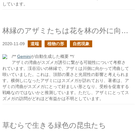
しています。
林縁のアザミたちは花を林の外に向ける
2020-11-09
道端
植物の形
自然現象
/**
Gemini
が自動生成した概要 **/
アザミの湾曲がスズメガ誘引に繋がる可能性について考察さ
れています。渓谷沿いの林縁で、アザミは川側に向かって湾曲して
咲いていました。これは、頂部の重さと光屈性の影響と考えられま
す。横倒しになったアザミにはスズメガが訪れており、著者は、ア
ザミの湾曲がスズメガにとって好ましい形となり、受粉を促進する
戦略なのではないかと推測しています。ただし、アザミにとってス
ズメガの訪問がどれほど有益かは不明としています。
草むらで生きる緑色の昆虫たち