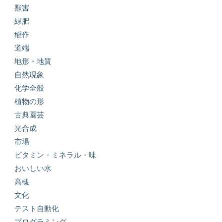
獣害
緑肥
稲作
道端
地形・地質
自然現象
化学全般
植物の形
古典園芸
光合成
市場
ビタミン・ミネラル・味
おいしい水
高槻
文化
テスト自動化
プログラミング