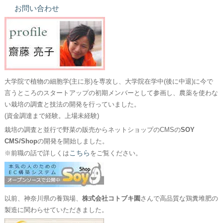
お問い合わせ
大学院で植物の細胞学(主に形)を専攻し、大学院在学中(後に中退)に今で
言うところのスタートアップの初期メンバーとして参画し、農薬を使わな
い栽培の調査と技法の開発を行っていました。
(資金調達まで経験。上場未経験)
栽培の調査と並行で野菜の販売からネットショップのCMSの
SOY
CMS/Shop
の開発を開始しました。
こちら
※前職の話で詳しくは
をご覧ください。
以前、神奈川県の養鶏場、
株式会社コトブキ園
さんで高品質な鶏糞堆肥の
製造に関わらせていただきました。