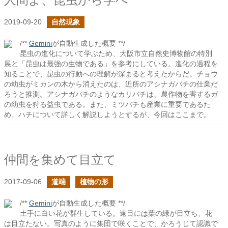
2019-09-20
自然現象
/**
Gemini
が自動生成した概要 **/
昆虫の進化について学ぶため、大阪市立自然史博物館の特別
展と「昆虫は最強の生物である」を参考にしている。進化の過程を
知ることで、昆虫の行動への理解が深まると考えたからだ。チョウ
の幼虫がミカンの木から消えたのは、近所のアシナガバチの仕業だ
ろうと推測。アシナガバチのようなカリバチは、農作物を害するガ
の幼虫を狩る益虫である。また、ミツバチも産業に重要であるた
め、ハチについて詳しく解説しようとするが、今回はここまで。
仲間を集めて目立て
2017-09-06
道端
植物の形
/**
Gemini
が自動生成した概要 **/
土手に白い花が群生している。遠目には葉の緑が目立ち、花
は目立たない。写真のように集団で咲くことで、かろうじて認識で