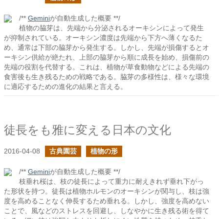
/**
Gemini
が自動生成した概要 **/
植物の脇芽は、先端から分泌されるオーキシンによって発生
が抑制されている。オーキシン濃度は先端から下方へ薄くなるた
め、通常は下部の脇芽から発生する。しかし、先端が損傷するとオ
ーキシン供給が絶たれ、上部の脇芽から順に成長を始め、損傷前の
先端の役割を代替する。これは、植物が草食動物などによる先端の
食害後も生き残るための戦略である。脇芽の多様性は、様々な環境
に適応するための進化の結果と言える。
徒長をも雅に変える日本の文化
2016-04-08
古典園芸
植物の形
/**
Gemini
が自動生成した概要 **/
枝垂れ桜は、枝の徒長によって重力に耐えきれず垂れ下がっ
た形状を持つ。徒長は植物ホルモンのオーキシンが関与し、枝は強
度を高めることなく伸長するため垂れる。しかし、強度を高めない
ことで、風などのストレスを回避し、しなやかに生き残る術を得て