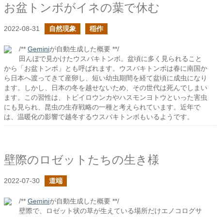
お盆トンボがイネの葉で休む
2022-08-31
自然現象
稲作
/**
Gemini
が自動生成した概要 **/
田んぼで見かけたウスバキトンボ。盆頃に多く見られること
から「お盆トンボ」とも呼ばれます。ウスバキトンボは春に南国か
ら日本へ渡ってきて産卵し、短い幼虫期間を経て盆頃に成虫になり
ます。しかし、日本の冬を越せないため、その世代は死んでしまい
ます。この習性は、トビイロウンカやハスモンヨトウといった害虫
にも見られ、昆虫の生存戦略の一種と考えられています。近年で
は、温暖化の影響で越冬するウスバキトンボもいるようです。
壁際のロゼットたちの生き様
2022-07-30
道端
/**
Gemini
が自動生成した概要 **/
壁際で、ロゼット状の草が生えている場所だけエノコログサ