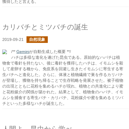
獲得したと言える。
カリバチとミツバチの誕生
2019-09-21
自然現象
/**
Gemini
が自動生成した概要 **/
ハチは多様な進化を遂げた昆虫である。原始的なハバチは植
物食で毒針を持たない。後に毒針を獲得したハチは、イモムシを殺
して産卵する種から、免疫系を回避し生きたイモムシに寄生する寄
生バチへと進化した。さらに、体液と植物繊維で巣を作るカリバチ
が登場し、獲物を持ち帰ることで生存戦略を発展させた。被子植物
の出現とともに花粉を集めるハチが現れ、植物との共進化により蜜
と花粉媒介の関係が築かれた。結果として、植物食のハバチ、イモ
ムシを捕食する寄生バチ・カリバチ、花粉媒介や蜜を集めるミツバ
チといった多様なハチが誕生した。
人間よ、昆虫から学べ