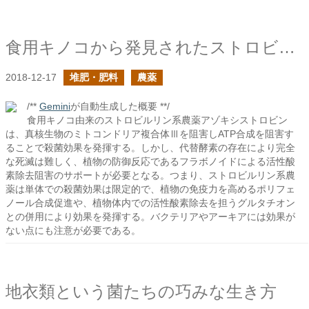
食用キノコから発見されたストロビルリン
2018-12-17
堆肥・肥料
農薬
/**
Gemini
が自動生成した概要 **/
食用キノコ由来のストロビルリン系農薬アゾキシストロビン
は、真核生物のミトコンドリア複合体Ⅲを阻害しATP合成を阻害す
ることで殺菌効果を発揮する。しかし、代替酵素の存在により完全
な死滅は難しく、植物の防御反応であるフラボノイドによる活性酸
素除去阻害のサポートが必要となる。つまり、ストロビルリン系農
薬は単体での殺菌効果は限定的で、植物の免疫力を高めるポリフェ
ノール合成促進や、植物体内での活性酸素除去を担うグルタチオン
との併用により効果を発揮する。バクテリアやアーキアには効果が
ない点にも注意が必要である。
地衣類という菌たちの巧みな生き方