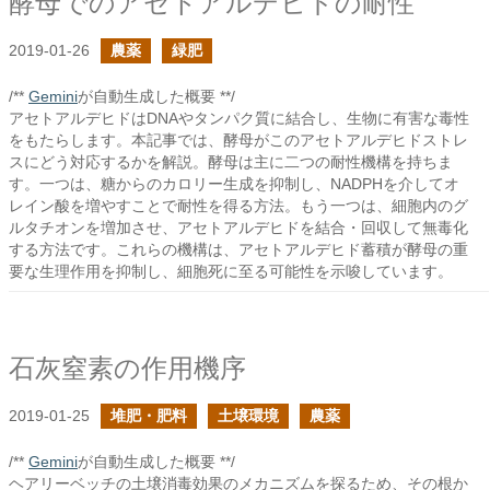
酵母でのアセトアルデヒドの耐性
2019-01-26
農薬
緑肥
/**
Gemini
が自動生成した概要 **/
アセトアルデヒドはDNAやタンパク質に結合し、生物に有害な毒性
をもたらします。本記事では、酵母がこのアセトアルデヒドストレ
スにどう対応するかを解説。酵母は主に二つの耐性機構を持ちま
す。一つは、糖からのカロリー生成を抑制し、NADPHを介してオ
レイン酸を増やすことで耐性を得る方法。もう一つは、細胞内のグ
ルタチオンを増加させ、アセトアルデヒドを結合・回収して無毒化
する方法です。これらの機構は、アセトアルデヒド蓄積が酵母の重
要な生理作用を抑制し、細胞死に至る可能性を示唆しています。
石灰窒素の作用機序
2019-01-25
堆肥・肥料
土壌環境
農薬
/**
Gemini
が自動生成した概要 **/
ヘアリーベッチの土壌消毒効果のメカニズムを探るため、その根か