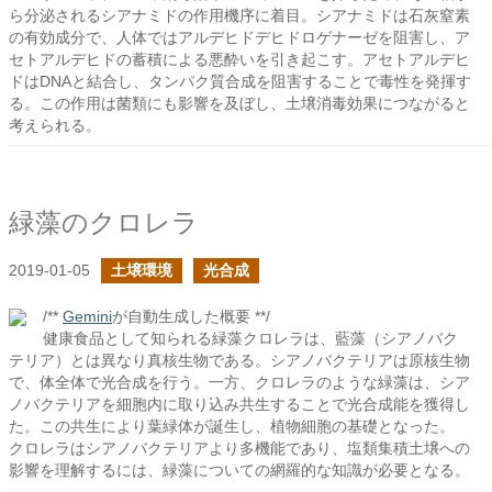
ら分泌されるシアナミドの作用機序に着目。シアナミドは石灰窒素
の有効成分で、人体ではアルデヒドデヒドロゲナーゼを阻害し、ア
セトアルデヒドの蓄積による悪酔いを引き起こす。アセトアルデヒ
ドはDNAと結合し、タンパク質合成を阻害することで毒性を発揮す
る。この作用は菌類にも影響を及ぼし、土壌消毒効果につながると
考えられる。
緑藻のクロレラ
2019-01-05
土壌環境
光合成
/**
Gemini
が自動生成した概要 **/
健康食品として知られる緑藻クロレラは、藍藻（シアノバク
テリア）とは異なり真核生物である。シアノバクテリアは原核生物
で、体全体で光合成を行う。一方、クロレラのような緑藻は、シア
ノバクテリアを細胞内に取り込み共生することで光合成能を獲得し
た。この共生により葉緑体が誕生し、植物細胞の基礎となった。
クロレラはシアノバクテリアより多機能であり、塩類集積土壌への
影響を理解するには、緑藻についての網羅的な知識が必要となる。