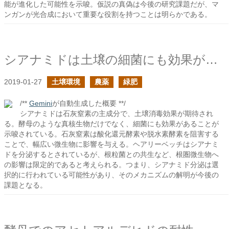
能が進化した可能性を示唆。仮説の真偽は今後の研究課題だが、マ
ンガンが光合成において重要な役割を持つことは明らかである。
シアナミドは土壌の細菌にも効果があるのか？
2019-01-27
土壌環境
農薬
緑肥
/**
Gemini
が自動生成した概要 **/
シアナミドは石灰窒素の主成分で、土壌消毒効果が期待され
る。酵母のような真核生物だけでなく、細菌にも効果があることが
示唆されている。石灰窒素は酸化還元酵素や脱水素酵素を阻害する
ことで、幅広い微生物に影響を与える。ヘアリーベッチはシアナミ
ドを分泌するとされているが、根粒菌との共生など、根圏微生物へ
の影響は限定的であると考えられる。つまり、シアナミド分泌は選
択的に行われている可能性があり、そのメカニズムの解明が今後の
課題となる。