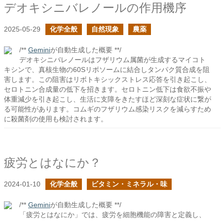
デオキシニバレノールの作用機序
2025-05-29
化学全般
自然現象
農薬
/**
Gemini
が自動生成した概要 **/
デオキシニバレノールはフザリウム属菌が生成するマイコト
キシンで、真核生物の60Sリボソームに結合しタンパク質合成を阻
害します。この阻害はリボトキシックストレス応答を引き起こし、
セロトニン合成量の低下を招きます。セロトニン低下は食欲不振や
体重減少を引き起こし、生活に支障をきたすほど深刻な症状に繋が
る可能性があります。コムギのフザリウム感染リスクを減らすため
に殺菌剤の使用も検討されます。
疲労とはなにか？
2024-01-10
化学全般
ビタミン・ミネラル・味
/**
Gemini
が自動生成した概要 **/
「疲労とはなにか」では、疲労を細胞機能の障害と定義し、