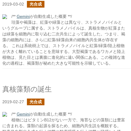
2019-03-02
光合成
/**
Gemini
が自動生成した概要 **/
珪藻や褐藻は、紅藻や緑藻とは異なり、ストラメノパイルと
いうグループに属する。ストラメノパイルは、真核生物が紅藻また
は緑藻を細胞内に取り込む二次共生によって誕生した。つまり、褐
藻の細胞内には、さらに紅藻/緑藻由来の細胞内共生体が存在す
る。 これは系統樹上では、ストラメノパイルと紅藻/緑藻/陸上植物
が大きく離れていることを意味する。大型褐藻であるワカメと陸上
植物は、見た目とは裏腹に進化的に遠い関係にある。この複雑な進
化の過程は、褐藻類が秘めた大きな可能性を示唆している。
真核藻類の誕生
2019-02-27
光合成
/**
Gemini
が自動生成した概要 **/
植物にはビタミンB12がない一方で、海苔などの藻類には豊富
に含まれる。藻類の起源を探るため、細胞内共生説を概観する。