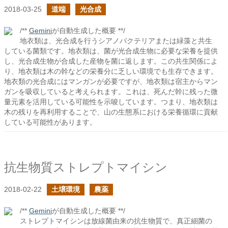
2018-03-25
道端
光合成
/**
Gemini
が自動生成した概要 **/
地衣類は、光合成を行うシアノバクテリアまたは緑藻と共生
している菌類です。地衣類は、菌が光合成生物に必要な栄養を提供
し、光合成生物が合成した産物を菌に返します。この共生関係によ
り、地衣類は木の幹などの栄養分に乏しい環境でも生存できます。
地衣類の光合成にはマンガンが必要ですが、地衣類は宿主からマン
ガンを吸収していると考えられます。これは、死んだ幹に残った微
量元素を活用している可能性を示唆しています。つまり、地衣類は
木の残りを再利用することで、山の生態系における栄養循環に貢献
している可能性があります。
抗生物質ストレプトマイシン
2018-02-22
土壌環境
農薬
/**
Gemini
が自動生成した概要 **/
ストレプトマイシンは放線菌由来の抗生物質で、真正細菌の