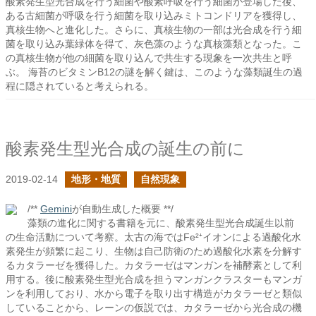
酸素発生型光合成を行う細菌や酸素呼吸を行う細菌が登場した後、
ある古細菌が呼吸を行う細菌を取り込みミトコンドリアを獲得し、
真核生物へと進化した。さらに、真核生物の一部は光合成を行う細
菌を取り込み葉緑体を得て、灰色藻のような真核藻類となった。こ
の真核生物が他の細菌を取り込んで共生する現象を一次共生と呼
ぶ。 海苔のビタミンB12の謎を解く鍵は、このような藻類誕生の過
程に隠されていると考えられる。
酸素発生型光合成の誕生の前に
2019-02-14
地形・地質
自然現象
/**
Gemini
が自動生成した概要 **/
藻類の進化に関する書籍を元に、酸素発生型光合成誕生以前
の生命活動について考察。太古の海ではFe²⁺イオンによる過酸化水
素発生が頻繁に起こり、生物は自己防衛のため過酸化水素を分解す
るカタラーゼを獲得した。カタラーゼはマンガンを補酵素として利
用する。後に酸素発生型光合成を担うマンガンクラスターもマンガ
ンを利用しており、水から電子を取り出す構造がカタラーゼと類似
していることから、レーンの仮説では、カタラーゼから光合成の機