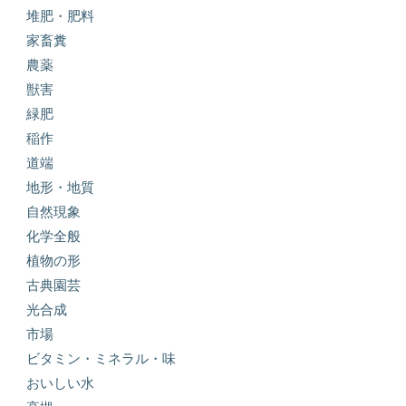
堆肥・肥料
家畜糞
農薬
獣害
緑肥
稲作
道端
地形・地質
自然現象
化学全般
植物の形
古典園芸
光合成
市場
ビタミン・ミネラル・味
おいしい水