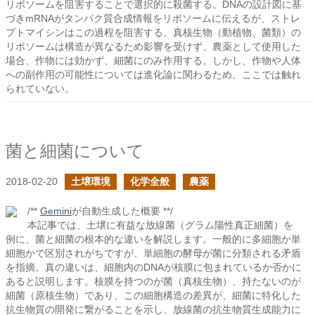
リボソームを阻害することで選択的に殺菌する。DNAの設計図に基
づきmRNAがタンパク質合成情報をリボソームに伝えるが、ストレ
プトマイシンはこの過程を阻害する。真核生物（動植物、菌類）の
リボソームは構造が異なるため影響を受けず、農薬として使用した
場合、作物には効かず、細菌にのみ作用する。しかし、作物や人体
への副作用の可能性については進化論に関わるため、ここでは触れ
られていない。
菌と細菌について
2018-02-20
土壌環境
化学全般
農薬
/**
Gemini
が自動生成した概要 **/
本記事では、土壌に有益な放線菌（グラム陽性真正細菌）を
例に、菌と細菌の根本的な違いを解説します。一般的に多細胞か単
細胞かで区別されがちですが、単細胞の酵母が菌に分類される矛盾
を指摘。真の違いは、細胞内のDNAが核膜に包まれているか否かに
あると説明します。核膜を持つのが菌（真核生物）、持たないのが
細菌（原核生物）であり、この細胞構造の差異が、細菌に特化した
抗生物質の開発に繋がることを示し、放線菌の抗生物質生成能力に