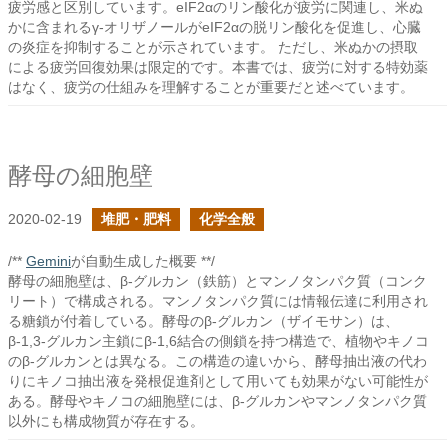
疲労感と区別しています。eIF2αのリン酸化が疲労に関連し、米ぬ
かに含まれるγ-オリザノールがeIF2αの脱リン酸化を促進し、心臓
の炎症を抑制することが示されています。 ただし、米ぬかの摂取
による疲労回復効果は限定的です。本書では、疲労に対する特効薬
はなく、疲労の仕組みを理解することが重要だと述べています。
酵母の細胞壁
2020-02-19
堆肥・肥料
化学全般
/**
Gemini
が自動生成した概要 **/
酵母の細胞壁は、β-グルカン（鉄筋）とマンノタンパク質（コンク
リート）で構成される。マンノタンパク質には情報伝達に利用され
る糖鎖が付着している。酵母のβ-グルカン（ザイモサン）は、
β-1,3-グルカン主鎖にβ-1,6結合の側鎖を持つ構造で、植物やキノコ
のβ-グルカンとは異なる。この構造の違いから、酵母抽出液の代わ
りにキノコ抽出液を発根促進剤として用いても効果がない可能性が
ある。酵母やキノコの細胞壁には、β-グルカンやマンノタンパク質
以外にも構成物質が存在する。