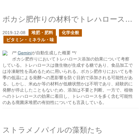
ボカシ肥作りの材料でトレハロースの添加を見かけた
2019-12-08
堆肥・肥料
化学全般
ビタミン・ミネラル・味
/**
Gemini
が自動生成した概要 **/
ボカシ肥作りにおいてトレハロース添加の効果について考察
している。トレハロースは微生物が生成する糖であり、食品加工で
は冷凍耐性を高めるために用いられる。ボカシ肥作りにおいても冬
季の低温による発酵への悪影響を防ぐ目的で添加される可能性があ
る。しかし、米ぬか等の材料が低糖状態かは不明であり、経験的に
発酵が停止したこともないため、添加は不要と判断。一方で、植物
へのトレハロースの効果に着目し、トレハロースを多く含む可能性
のある廃菌床堆肥の有効性についても言及している。
ストラメノパイルの藻類たち