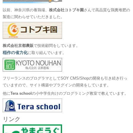
以前、神奈川県の養鶏場、
株式会社コトブキ園
さんで高品質な鶏糞堆肥の
製造に関わらせていただきました。
株式会社京都農販
で技術顧問をしています。
稲作の省力化
に取り組んでいます。
フリーランスのプログラマとしてSOY CMS/Shopの開発も引き続き行っ
ていますので、サイト構築やプラグインの開発をしています。
他に
Tera school
の小中学生向けのプログラミング教室で教えています。
リンク