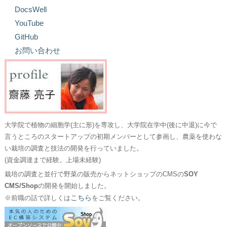
DocsWell
YouTube
GitHub
お問い合わせ
大学院で植物の細胞学(主に形)を専攻し、大学院在学中(後に中退)に今で
言うところのスタートアップの初期メンバーとして参画し、農薬を使わな
い栽培の調査と技法の開発を行っていました。
(資金調達まで経験。上場未経験)
栽培の調査と並行で野菜の販売からネットショップのCMSの
SOY
CMS/Shop
の開発を開始しました。
こちら
※前職の話で詳しくは
をご覧ください。