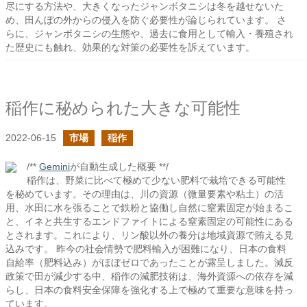
尽にする方法や、大きくなったジャンボタニシは冬を越せないた
め、田んぼの外からの侵入を防ぐ必要性が論じられています。 さ
らに、ジャンボタニシの生態や、過去に食用として輸入・養殖され
た歴史にも触れ、効果的な対策の必要性を訴えています。
稲作に秘められた大きな可能性
2022-06-15
市場
稲作
/**
Gemini
が自動生成した概要 **/
稲作は、野菜に比べて極めて少ない肥料で栽培できる可能性
を秘めています。その理由は、川の資源（微量要素や粘土）の活
用、水田に水を張ることで鉄粉と協働し自然に窒素固定が始まるこ
と、イネと共生するエンドファイトによる窒素固定の可能性にある
とされます。これにより、リン酸以外の養分は地域資源で賄える見
込みです。 昨今の社会情勢で肥料輸入が困難になり、日本の食料
自給率（肥料込み）がほぼゼロであったことが露呈しました。減反
政策で田が減少する中、稲作の減肥技術は、海外資源への依存を減
らし、日本の食料安全保障を強化する上で極めて重要な意味を持っ
ています。