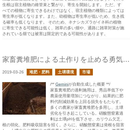
生根は宿主植物の維管束と繋がり、寄生を開始します。 ただ、す
べての植物に寄生できるわけではなく、宿主植物の種類によっては
寄生率が低くなります。また、幼植物は寄生率が低いため、生き残
る確率も低くなります。 そのため、ネナシカズラがイネ科の植物
に寄生できる可能性は低く、雑草の多い畑や、通路に雑草対策が施
されている畑では被害は限定的である可能性があります。
家畜糞堆肥による土作りを止める勇気を
2019-03-26
堆肥・肥料
土壌環境
市場
/**
Gemini
が自動生成した概要 **/
家畜糞堆肥の過剰施用は、秀品率低下や
農薬使用量増加につながり、結果的に肥
料代削減効果を上回る損失をもたらす。
多くの農家が家畜糞堆肥を多用し、土壌
劣化を引き起こしている。硝酸態窒素過
剰は土壌pHを低下させ、カリウム欠乏、
根の弱化、肥料吸収阻害を招く。さらに、硝酸態窒素は発根を阻害