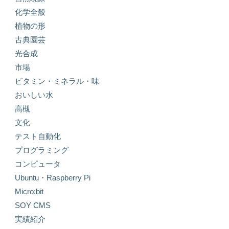
化学全般
植物の形
古典園芸
光合成
市場
ビタミン・ミネラル・味
おいしい水
高槻
文化
テスト自動化
プログラミング
コンピュータ
Ubuntu・Raspberry Pi
Micro:bit
SOY CMS
実績紹介