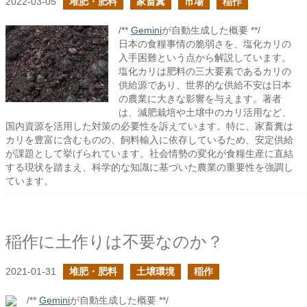
2022-03-05
堆肥・肥料
家畜糞
市場
稲作
/**
Gemini
が自動生成した概要 **/
日本の食糧事情の脆弱さを、塩化カリの
入手困難という点から解説しています。
塩化カリは肥料の三大要素であるカリの
供給源であり、世界的な供給不安は日本
の農業に大きな影響を与えます。著者
は、減肥栽培や土壌中のカリ活用など、
国内資源を活用した対策の必要性を訴えています。特に、家畜糞は
カリを豊富に含むものの、飼料輸入に依存しているため、安定供給
が課題として挙げられています。社会情勢の変化が食糧生産に直結
する現状を踏まえ、科学的な知識に基づいた農業の重要性を強調し
ています。
稲作に土作りは不要なのか？
2021-01-31
堆肥・肥料
土壌環境
稲作
/**
Gemini
が自動生成した概要 **/