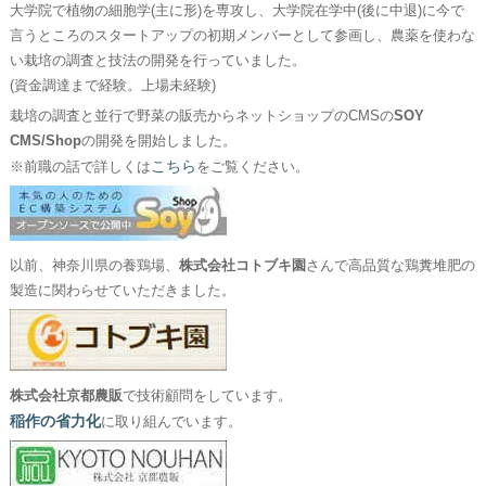
大学院で植物の細胞学(主に形)を専攻し、大学院在学中(後に中退)に今で
言うところのスタートアップの初期メンバーとして参画し、農薬を使わな
い栽培の調査と技法の開発を行っていました。
(資金調達まで経験。上場未経験)
栽培の調査と並行で野菜の販売からネットショップのCMSの
SOY
CMS/Shop
の開発を開始しました。
こちら
※前職の話で詳しくは
をご覧ください。
以前、神奈川県の養鶏場、
株式会社コトブキ園
さんで高品質な鶏糞堆肥の
製造に関わらせていただきました。
株式会社京都農販
で技術顧問をしています。
稲作の省力化
に取り組んでいます。