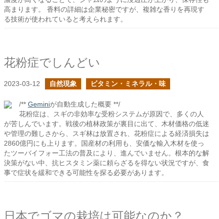
高まります。 香料の詳細は企業秘密ですが、複雑な香りを再現す
る技術が使われていると考えられます。
花粉症でしんどい
2023-03-12
自然現象
ビタミン・ミネラル・味
/**
Gemini
が自動生成した概要 **/
花粉症は、スギの非効率な受粉システムが原因で、多くの人
が苦しんでいます。戦後の植林政策が裏目に出て、木材価格の低迷
や管理の難しさから、スギ林は放置され、花粉症による経済損失は
2860億円にも上ります。国産材の利用も、安価な輸入木材を使っ
たツーバイフォー工法の普及により、進んでいません。根本的な解
決策がない中、抗ヒスタミン薬に頼らざるを得ない状況ですが、食
事で症状を緩和できる可能性を探る必要があります。
日本でゴマの栽培は可能なのか？