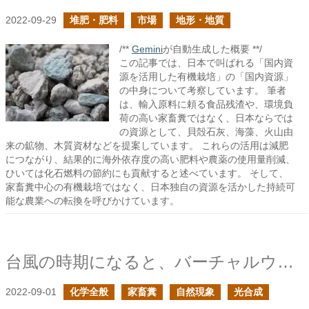
2022-09-29
堆肥・肥料
市場
地形・地質
/**
Gemini
が自動生成した概要 **/
この記事では、日本で叫ばれる「国内資
源を活用した有機栽培」の「国内資源」
の中身について考察しています。 筆者
は、輸入原料に頼る食品残渣や、環境負
荷の高い家畜糞ではなく、日本ならでは
の資源として、貝殻石灰、海藻、火山由
来の鉱物、木質資材などを提案しています。 これらの活用は減肥
につながり、結果的に海外依存度の高い肥料や農薬の使用量削減、
ひいては化石燃料の節約にも貢献すると述べています。 そして、
家畜糞中心の有機栽培ではなく、日本独自の資源を活かした持続可
能な農業への転換を呼びかけています。
台風の時期になると、バーチャルウォーターのことが頭に浮かぶ
2022-09-01
化学全般
家畜糞
自然現象
光合成