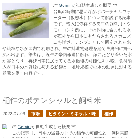
/**
Gemini
が自動生成した概要 **/
台風の時期に思い浮かぶバーチャルウォ
ーター（仮想水）について解説する記事
です。輸入に依存する肉牛の飼料用トウ
モロコシを例に、その作物に含まれる水
が海外から日本にもたらされるメカニズ
ムを詳述。デンプンとして固定された水
や純粋な水が国内で利用され、牛の排泄物処理を経て最終的に海へ
流れ出ます。筆者は、近年の豪雨報道に触れ、海にたどり着いた水
が雲となり、再び日本に戻ってくる水循環の可能性を示唆。食料輸
入が日本の水資源に与える影響と、地球規模での水の動きに対する
意識を促す内容です。
稲作のポテンシャルと飼料米
2022-07-09
市場
ビタミン・ミネラル・味
稲作
/**
Gemini
が自動生成した概要 **/
この記事は、日本の猛暑の中での稲作の可能性と、飼料高騰