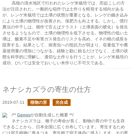
高槻の清水地区で行われたレンゲ米栽培では、田起こしの方
法が注目された。一般的な稲作では土作りを軽視する傾向がある
が、レンゲ米栽培では土壌の状態が重要となる。レンゲの鋤き込み
により土壌の物理性が改善され、保肥力も向上する。しかし、慣行
農法の中干しは、畑作で言えばクラスト（土壌表面の硬化）を発生
させるようなもので、土壌の物理性を低下させる。物理性の低い土
壌は、酸素不足や有害ガス発生のリスクを高め、イネの根の成長を
阻害する。結果として、病害虫への抵抗力が弱まり、収量低下や農
薬使用量の増加につながる。経験と勘に頼るだけでなく、土壌の状
態を科学的に理解し、適切な土作りを行うことが、レンゲ米栽培の
成功、ひいては安全でおいしい米作りに不可欠である。
ネナシカズラの寄生の仕方
2019-07-11
植物の形
光合成
/**
Gemini
が自動生成した概要 **/
ネナシカズラは、種子の寿命が長く、動物の胃の中でも生存
できることから、日本全国に広く分布しています。 寄生するため
には宿主植物に巻きつき、寄生根で宿主体内に侵入します。その寄