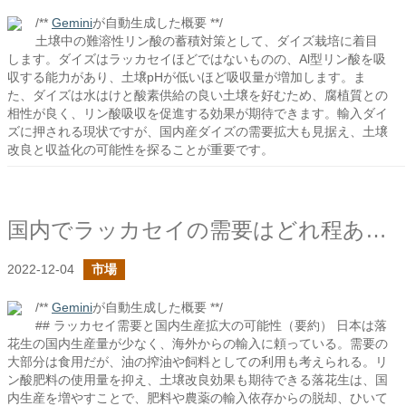
/**
Gemini
が自動生成した概要 **/
土壌中の難溶性リン酸の蓄積対策として、ダイズ栽培に着目
します。ダイズはラッカセイほどではないものの、Al型リン酸を吸
収する能力があり、土壌pHが低いほど吸収量が増加します。ま
た、ダイズは水はけと酸素供給の良い土壌を好むため、腐植質との
相性が良く、リン酸吸収を促進する効果が期待できます。輸入ダイ
ズに押される現状ですが、国内産ダイズの需要拡大も見据え、土壌
改良と収益化の可能性を探ることが重要です。
国内でラッカセイの需要はどれ程あるのか？
2022-12-04
市場
/**
Gemini
が自動生成した概要 **/
## ラッカセイ需要と国内生産拡大の可能性（要約） 日本は落
花生の国内生産量が少なく、海外からの輸入に頼っている。需要の
大部分は食用だが、油の搾油や飼料としての利用も考えられる。リ
ン酸肥料の使用量を抑え、土壌改良効果も期待できる落花生は、国
内生産を増やすことで、肥料や農薬の輸入依存からの脱却、ひいて