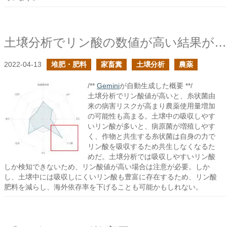
土壌分析でリン酸の数値が高い結果が返ってきたら次作は気を引き締めた方が良い
2022-04-13
堆肥・肥料
家畜糞
土壌分析
農薬
/**
Gemini
が自動生成した概要 **/
土壌分析でリン酸値が高いと、糸状菌由
来の病害リスクが高まり農薬使用量増加
の可能性も高まる。土壌中の吸収しやす
いリン酸が多いと、病原菌が増殖しやす
く、作物と共生する糸状菌は自身の力で
リン酸を吸収するため共生しなくなるた
めだ。土壌分析では吸収しやすいリン酸
しか検知できないため、リン酸値が高い場合は注意が必要。しか
し、土壌中には吸収しにくいリン酸も豊富に存在するため、リン酸
肥料を減らし、海外依存率を下げることも可能かもしれない。