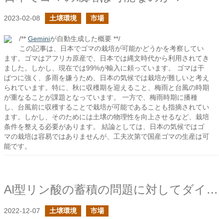
2023-02-08
土壌環境
市場
/**
Gemini
が自動生成した概要 **/
この記事は、日本でゴマの栽培が可能かどうかを考察してい
ます。ゴマはアフリカ原産で、日本では縄文時代から利用されてき
ました。しかし、現在では99%が輸入に頼っています。 ゴマは干
ばつに強く、多雨を嫌うため、日本の気候では栽培が難しいと考え
られています。特に、秋に収穫期を迎えること、梅雨と台風の時期
が重なることが課題となっています。 一方で、梅雨時期に播種
し、台風前に収穫することで栽培が可能であることも指摘されてい
ます。しかし、そのためには土壌の物理性を向上させるなど、栽培
条件を整える必要があります。 結論としては、日本の気候ではゴ
マの栽培は容易ではありませんが、工夫次第で国産ゴマの生産は可
能です。
Al型リン酸の蓄積の問題に対してダイズの栽培はどうだろう？
2022-12-07
土壌環境
市場