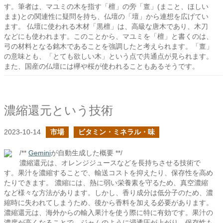
す。筆者は、マユミの木を指す「檀」の旁「亶」(まこと、ほしい
まま)との関連性に疑問を持ち、仏壇の「壇」から連想を広げてい
ます。 仏壇に使われる木材「黒檀」は、高級な唐木であり、木刀
などにも使われます。このことから、マユミを「檀」と書くのは、
弓の材料となる銘木であることを強調したと考えられます。「亶」
の意味とも、「とても欲しい木」という点で共通点が見られます。
また、国産の仏壇には欅や桜が使われることもあるそうです。
濃縮還元という技術
2023-10-14
市場
ビタミン・ミネラル・味
/**
Gemini
が自動生成した概要 **/
濃縮還元は、オレンジジュースなどを長持ちさせる技術で
す。果汁を濃縮することで、輸送コストを抑えたり、保存性を高め
たりできます。 濃縮には、熱に弱い栄養素を守るため、真空濃縮
など様々な方法があります。しかし、香り成分は低分子のため、濃
縮時に失われてしまうため、後から香料を加える必要があります。
濃縮還元は、海外からの輸入果汁を使う際に特に有効です。果汁の
濃度が高くなることで、ジャムのように浸透圧が上がり、保存性も