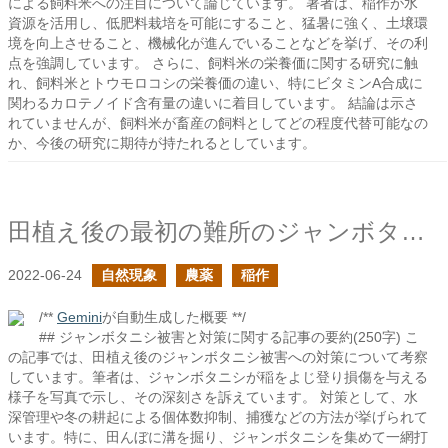
による飼料米への注目について論じています。 著者は、稲作が水
資源を活用し、低肥料栽培を可能にすること、猛暑に強く、土壌環
境を向上させること、機械化が進んでいることなどを挙げ、その利
点を強調しています。 さらに、飼料米の栄養価に関する研究に触
れ、飼料米とトウモロコシの栄養価の違い、特にビタミンA合成に
関わるカロテノイド含有量の違いに着目しています。 結論は示さ
れていませんが、飼料米が畜産の飼料としてどの程度代替可能なの
か、今後の研究に期待が持たれるとしています。
田植え後の最初の難所のジャンボタニシをどうにかできないものか
2022-06-24
自然現象
農薬
稲作
/**
Gemini
が自動生成した概要 **/
## ジャンボタニシ被害と対策に関する記事の要約(250字) こ
の記事では、田植え後のジャンボタニシ被害への対策について考察
しています。筆者は、ジャンボタニシが稲をよじ登り損傷を与える
様子を写真で示し、その深刻さを訴えています。 対策として、水
深管理や冬の耕起による個体数抑制、捕獲などの方法が挙げられて
います。特に、田んぼに溝を掘り、ジャンボタニシを集めて一網打