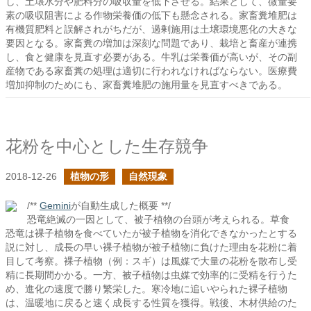
し、土壌水分や肥料分の吸収量を低下させる。結果として、微量要
素の吸収阻害による作物栄養価の低下も懸念される。家畜糞堆肥は
有機質肥料と誤解されがちだが、過剰施用は土壌環境悪化の大きな
要因となる。家畜糞の増加は深刻な問題であり、栽培と畜産が連携
し、食と健康を見直す必要がある。牛乳は栄養価が高いが、その副
産物である家畜糞の処理は適切に行われなければならない。医療費
増加抑制のためにも、家畜糞堆肥の施用量を見直すべきである。
花粉を中心とした生存競争
2018-12-26
植物の形
自然現象
/**
Gemini
が自動生成した概要 **/
恐竜絶滅の一因として、被子植物の台頭が考えられる。草食
恐竜は裸子植物を食べていたが被子植物を消化できなかったとする
説に対し、成長の早い裸子植物が被子植物に負けた理由を花粉に着
目して考察。裸子植物（例：スギ）は風媒で大量の花粉を散布し受
精に長期間かかる。一方、被子植物は虫媒で効率的に受精を行うた
め、進化の速度で勝り繁栄した。寒冷地に追いやられた裸子植物
は、温暖地に戻ると速く成長する性質を獲得。戦後、木材供給のた