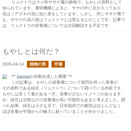
リョクトウはマメ科ササゲ属の植物で、もやしの原料として
知られています。農研機構によると、サヤの中に豆が入っており、
花はノアズキの花に似た形をしています。しかし、同じササゲ属で
も、ササゲの花の形はリョクトウとは異なるとのことです。記事で
は、リョクトウの栄養価については次回解説する予定です。
もやしとは何だ？
2025-04-14
植物の形
市場
/**
Gemini
が自動生成した概要 **/
この記事は、もやしの栄養価について疑問を持った筆者が、
その原料である緑豆（リョクトウ）について調べている内容です。
もやしは安くて量がある一方、栄養が少ないイメージがあります
が、緑豆は豆類なので栄養価が高い可能性もあると考えました。調
べた結果、緑豆は小さな豆で、日本国内での栽培はほとんどなく、
ほぼ全量が中国からの輸入に頼っていることが分かりました。