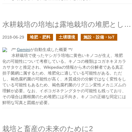
水耕栽培の培地は露地栽培の堆肥として再利用できるか？
2018-06-29
堆肥・肥料
土壌環境
施設・設備・IoT
/**
Gemini
が自動生成した概要 **/
水耕栽培で使ったヤシガラ培地に黄色いキノコが生え、堆肥
化の可能性について考察している。キノコの種類はコガネキヌカラ
カサタケと推定され、Wikipediaの情報から木の分解者である真正
担子菌網に属するため、堆肥化に適している可能性がある。ただ
し、褐色腐朽菌の可能性が高く、木質成分の分解ではなく変性をし
ている可能性もあるため、褐色腐朽菌のリグニン変性メカニズムの
理解が必要。なお、イボコガネテングタケの可能性も残っており、
その場合は菌根菌のため堆肥には不向き。キノコの正確な同定には
鮮明な写真と図鑑が必要。
栽培と畜産の未来のために2