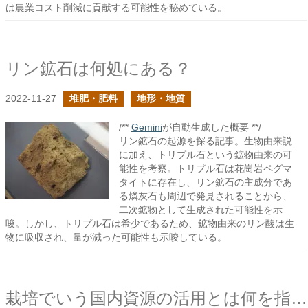
は農業コスト削減に貢献する可能性を秘めている。
リン鉱石は何処にある？
2022-11-27
堆肥・肥料
地形・地質
/**
Gemini
が自動生成した概要 **/
リン鉱石の起源を探る記事。生物由来説
に加え、トリプル石という鉱物由来の可
能性を考察。トリプル石は花崗岩ペグマ
タイトに存在し、リン鉱石の主成分であ
る燐灰石も周辺で発見されることから、
二次鉱物として生成された可能性を示
唆。しかし、トリプル石は希少であるため、鉱物由来のリン酸は生
物に吸収され、量が減った可能性も示唆している。
栽培でいう国内資源の活用とは何を指す？