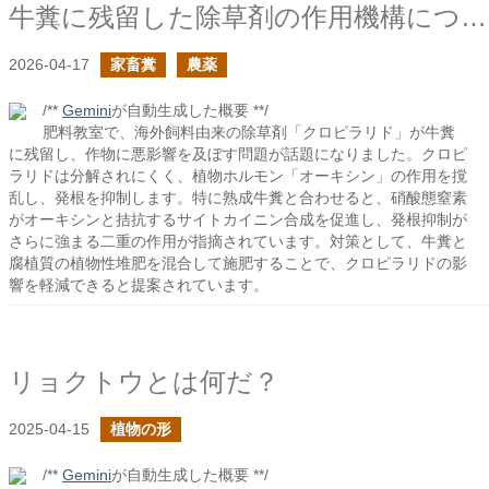
牛糞に残留した除草剤の作用機構について
2026-04-17
家畜糞
農薬
/**
Gemini
が自動生成した概要 **/
肥料教室で、海外飼料由来の除草剤「クロピラリド」が牛糞
に残留し、作物に悪影響を及ぼす問題が話題になりました。クロピ
ラリドは分解されにくく、植物ホルモン「オーキシン」の作用を撹
乱し、発根を抑制します。特に熟成牛糞と合わせると、硝酸態窒素
がオーキシンと拮抗するサイトカイニン合成を促進し、発根抑制が
さらに強まる二重の作用が指摘されています。対策として、牛糞と
腐植質の植物性堆肥を混合して施肥することで、クロピラリドの影
響を軽減できると提案されています。
リョクトウとは何だ？
2025-04-15
植物の形
/**
Gemini
が自動生成した概要 **/