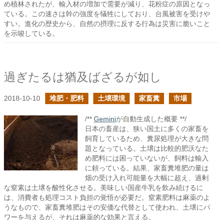
め植林されたが、輸入材の増加で需要が減り、花粉症の原因となっ
ている。この速さは幹の強度を犠牲にしており、台風被害を受けや
すい。進化の歴史から、自然の摂理に反する行為は災害に脆いこと
を示唆している。
過ぎたるは猶及ばざるが如し
2018-10-10
堆肥・肥料
土壌環境
家畜糞
市場
/**
Gemini
が自動生成した概要 **/
日本の畜産は、狭い国土に多くの家畜を
飼育しているため、糞尿処理が大きな問
題となっている。土壌は比較的肥沃なた
め肥料には困っていないが、飼料は輸入
に頼っている。結果、家畜糞堆肥の量は
畑の受け入れ可能量を大幅に超え、過剰
な窒素は土壌を酸性化させる。美味しい国産牛乳を飲み続けるに
は、消費者も処理コスト負担の覚悟が必要だ。窒素肥料は麻薬のよ
うなもので、家畜糞堆肥はその安価な代替として使われ、土壌にパ
ワーを与えるが、それは麻薬的な効果と言える。