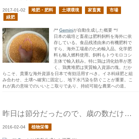
2017-01-02
堆肥・肥料
土壌環境
家畜糞
市場
緑肥
/**
Gemini
が自動生成した概要 **/
日本の栽培と畜産は肥料飼料を海外に依
存している。食品残渣由来の有機肥料で
すら、海外工場産のため輸入品。化学肥
料も輸入燃料使用。飼料もトウモロコシ
主体で輸入頼み。特に鶏は消化効率が悪
く、鶏糞堆肥は実質輸入資源の塊。だか
らこそ、貴重な海外資源を日本で有効活用すべき。イネ科緑肥と組
み合わせ、土壌へ確実に固定し、地下水汚染を防ぐことが重要。こ
れが真の意味でのいいとこ取りであり、持続可能な農業への道。
昨日は節分だったので、歳の数だけダイズを食べた
2016-02-04
植物栄養