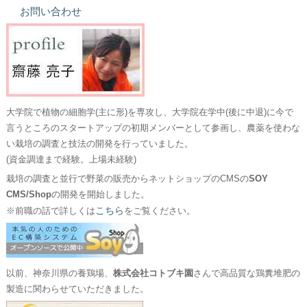
お問い合わせ
大学院で植物の細胞学(主に形)を専攻し、大学院在学中(後に中退)に今で
言うところのスタートアップの初期メンバーとして参画し、農薬を使わな
い栽培の調査と技法の開発を行っていました。
(資金調達まで経験。上場未経験)
栽培の調査と並行で野菜の販売からネットショップのCMSの
SOY
CMS/Shop
の開発を開始しました。
こちら
※前職の話で詳しくは
をご覧ください。
以前、神奈川県の養鶏場、
株式会社コトブキ園
さんで高品質な鶏糞堆肥の
製造に関わらせていただきました。