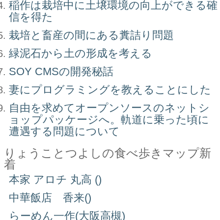
稲作は栽培中に土壌環境の向上ができる確
信を得た
栽培と畜産の間にある糞詰り問題
緑泥石から土の形成を考える
SOY CMSの開発秘話
妻にプログラミングを教えることにした
自由を求めてオープンソースのネットシ
ョップパッケージへ。軌道に乗った頃に
遭遇する問題について
りょうことつよしの食べ歩きマップ新
着
本家 アロチ 丸高 ()
中華飯店 香来()
らーめん一作(大阪高槻)