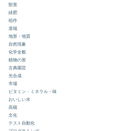
獣害
緑肥
稲作
道端
地形・地質
自然現象
化学全般
植物の形
古典園芸
光合成
市場
ビタミン・ミネラル・味
おいしい水
高槻
文化
テスト自動化
プログラミング