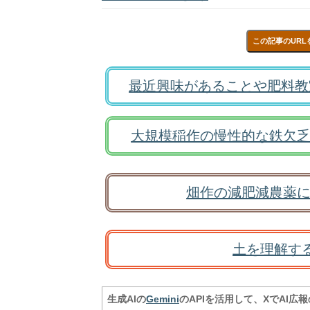
この記事のURL
最近興味があることや肥料教
大規模稲作の慢性的な鉄欠乏
畑作の減肥減農薬に
土を理解す
生成AIの
Gemini
のAPIを活用して、XでAI広