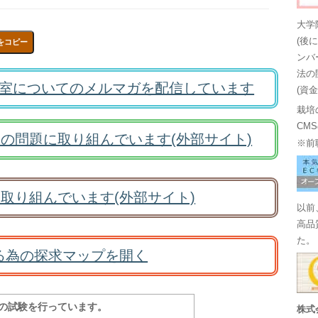
大学
(後
をコピー
ンバ
法の
室についてのメルマガを配信しています
(資
栽培
CM
の問題に取り組んでいます(外部サイト)
※前
取り組んでいます(外部サイト)
以前
高品
た。
る為の探求マップを開く
報の試験を行っています。
株式