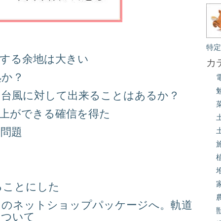
特
善する余地は大きい
カ
処か？
る台風に対して出来ることはあるか？
向上ができる確信を得た
り問題
る
ることにした
スのネットショップパッケージへ。軌道
について