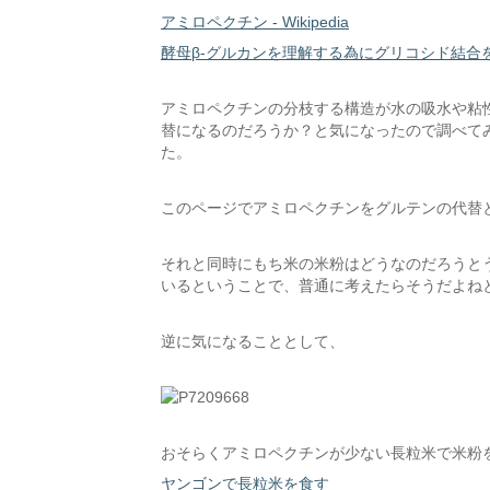
アミロペクチン - Wikipedia
酵母β-グルカンを理解する為にグリコシド結合
アミロペクチンの分枝する構造が水の吸水や粘
替になるのだろうか？と気になったので調べて
た。
このページでアミロペクチンをグルテンの代替
それと同時にもち米の米粉はどうなのだろうと
いるということで、普通に考えたらそうだよね
逆に気になることとして、
おそらくアミロペクチンが少ない長粒米で米粉
ヤンゴンで長粒米を食す