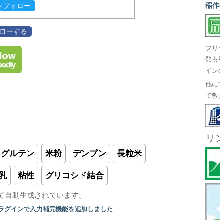
稲作
evをフォロー
フォローする
フリ
発も
イン
他に
で教
リ
グルテン
米粉
デンプン
長粒米
乳
粘性
グリコシド結合
て自動生成されています。
プラグインで入力補完機能を追加しました