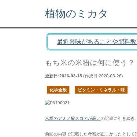
植物のミカタ
最近興味があることや肥料教
もち米の米粉は何に使う？
更新日:
2026-03-15
(作成日:
2020-03-26
)
化学全般
ビタミン・ミネラル・味
米粉のアミノ酸スコアが高い
の記事に引き続き
前回の内容で記載した考察が正しかったとして