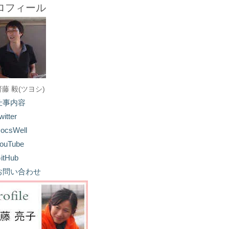
ロフィール
齋藤 毅(ツヨシ)
仕事内容
witter
ocsWell
ouTube
itHub
お問い合わせ