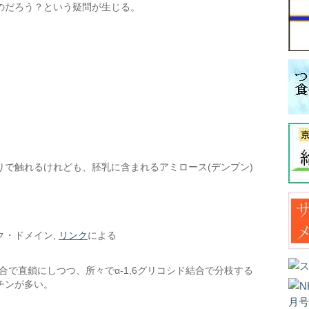
のだろう？という疑問が生じる。
で触れるけれども、胚乳に含まれるアミロース(デンプン)
ック・ドメイン,
リンク
による
結合で直鎖にしつつ、所々でα-1,6グリコシド結合で分枝する
チンが多い。