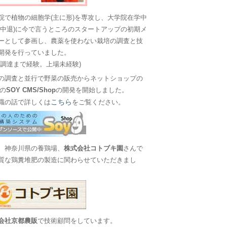
院で植物の細胞学(主に形)を専攻し、大学院在学中
に中退)に今で言うところのスタートアップの初期メ
ーとして参画し、農薬を使わない栽培の調査と技
開発を行っていました。
金調達まで経験。上場未経験)
の調査と並行で野菜の販売からネットショップの
Sの
SOY CMS/Shop
の開発を開始しました。
こちら
職の話で詳しくは
をご覧ください。
、神奈川県の養鶏場、
株式会社コトブキ園
さんで
質な鶏糞堆肥の製造に関わらせていただきまし
会社京都農販
で技術顧問をしています。