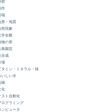
緑肥
稲作
道端
地形・地質
自然現象
化学全般
植物の形
古典園芸
光合成
市場
ビタミン・ミネラル・味
おいしい水
高槻
文化
テスト自動化
プログラミング
コンピュータ