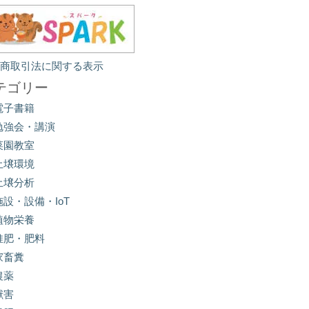
定商取引法に関する表示
テゴリー
電子書籍
勉強会・講演
菜園教室
土壌環境
土壌分析
施設・設備・IoT
植物栄養
堆肥・肥料
家畜糞
農薬
獣害