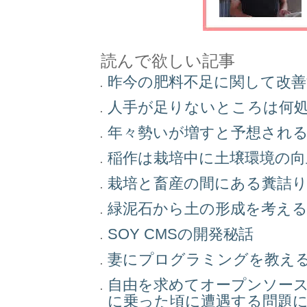
読んで欲しい記事
昨今の肥料不足に関して改
人手が足りないところは何
年々勢いが増すと予想され
稲作は栽培中に土壌環境の
栽培と畜産の間にある糞詰
緑泥石から土の形成を考え
SOY CMSの開発秘話
妻にプログラミングを教え
自由を求めてオープンソー
に乗った頃に遭遇する問題