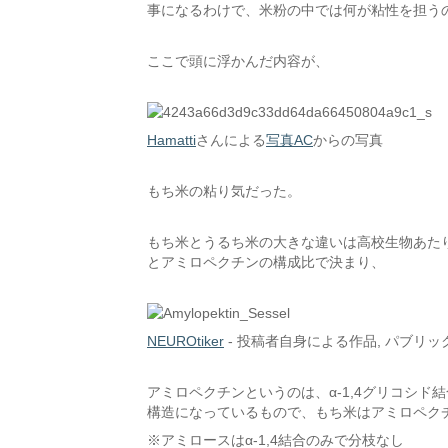
事になるわけで、米粉の中では何が粘性を担う
ここで頭に浮かんだ内容が、
Hamatti
さんによる
写真AC
からの写真
もち米の粘り気だった。
もち米とうるち米の大きな違いは高校生物あたり
とアミロペクチンの構成比で決まり、
NEUROtiker
-
投稿者自身による作品
, パブリ
アミロペクチンというのは、α-1,4グリコシド
構造になっているもので、もち米はアミロペク
※アミロースはα-1,4結合のみで分枝なし