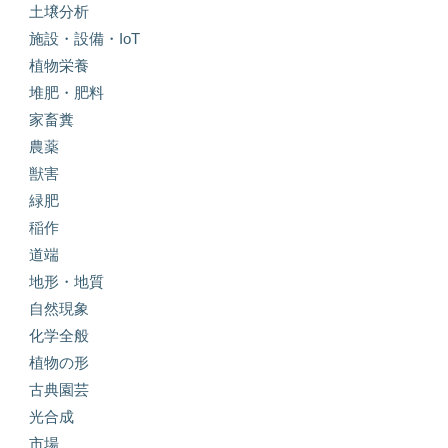
土壌分析
施設・設備・IoT
植物栄養
堆肥・肥料
家畜糞
農薬
獣害
緑肥
稲作
道端
地形・地質
自然現象
化学全般
植物の形
古典園芸
光合成
市場