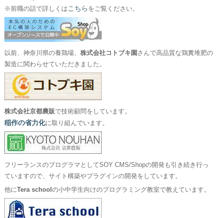
こちら
※前職の話で詳しくは
をご覧ください。
以前、神奈川県の養鶏場、
株式会社コトブキ園
さんで高品質な鶏糞堆肥の
製造に関わらせていただきました。
株式会社京都農販
で技術顧問をしています。
稲作の省力化
に取り組んでいます。
フリーランスのプログラマとしてSOY CMS/Shopの開発も引き続き行っ
ていますので、サイト構築やプラグインの開発をしています。
他に
Tera school
の小中学生向けのプログラミング教室で教えています。