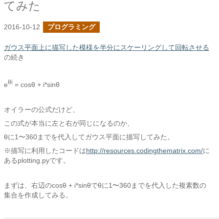
てみた
2016-10-12
プログラミング
ガウス平面上に描写した模様を半分にスケーリングして回転させる
の続き
θi
e
= cosθ + i*sinθ
オイラーの公式だけど、
この式が本当に左と右が同じになるのか、
θに1〜360までを代入してガウス平面に描写してみた。
※描写に利用したコードは
http://resources.codingthematrix.com/
に
あるplotting.pyです。
まずは、右辺のcosθ + i*sinθでθに1〜360までを代入した複素数の
集合を作成してみる。