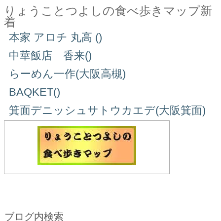
りょうことつよしの食べ歩きマップ新
着
本家 アロチ 丸高 ()
中華飯店 香来()
らーめん一作(大阪高槻)
BAQKET()
箕面デニッシュサトウカエデ(大阪箕面)
ブログ内検索