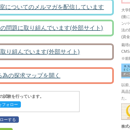
室についてのメルマガを配信しています
大学
(後
ンバ
の問題に取り組んでいます(外部サイト)
法の
(資
栽培
取り組んでいます(外部サイト)
CM
※前
る為の探求マップを開く
以前
高品
報の試験を行っています。
た。
evをフォロー
フォローする
株式