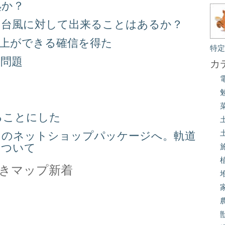
処か？
る台風に対して出来ることはあるか？
向上ができる確信を得た
特
り問題
カ
る
ることにした
スのネットショップパッケージへ。軌道
について
きマップ新着