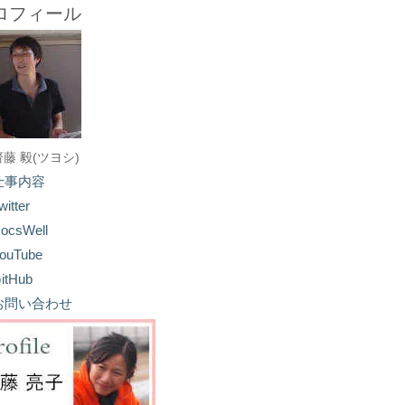
ロフィール
齋藤 毅(ツヨシ)
仕事内容
witter
ocsWell
ouTube
itHub
お問い合わせ