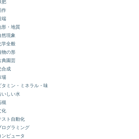
緑肥
稲作
道端
地形・地質
自然現象
化学全般
植物の形
古典園芸
光合成
市場
ビタミン・ミネラル・味
おいしい水
高槻
文化
テスト自動化
プログラミング
コンピュータ