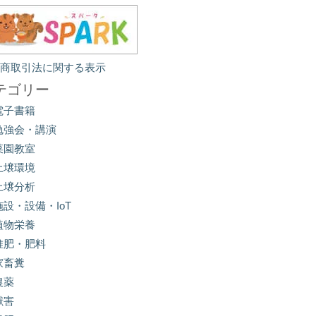
定商取引法に関する表示
テゴリー
電子書籍
勉強会・講演
菜園教室
土壌環境
土壌分析
施設・設備・IoT
植物栄養
堆肥・肥料
家畜糞
農薬
獣害