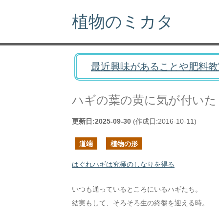
植物のミカタ
最近興味があることや肥料教
ハギの葉の黄に気が付いた
更新日:
2025-09-30
(作成日:
2016-10-11
)
道端
植物の形
はぐれハギは究極のしなりを得る
いつも通っているところにいるハギたち。
結実もして、そろそろ生の終盤を迎える時。