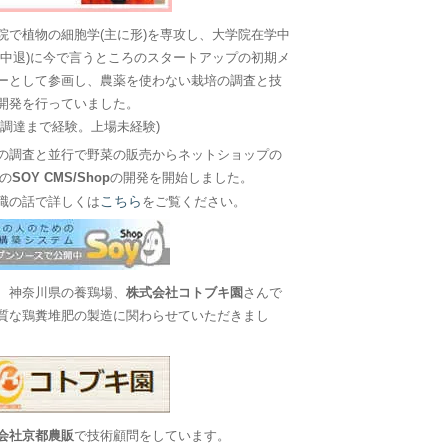
院で植物の細胞学(主に形)を専攻し、大学院在学中
に中退)に今で言うところのスタートアップの初期メ
ーとして参画し、農薬を使わない栽培の調査と技
開発を行っていました。
金調達まで経験。上場未経験)
の調査と並行で野菜の販売からネットショップの
Sの
SOY CMS/Shop
の開発を開始しました。
こちら
職の話で詳しくは
をご覧ください。
、神奈川県の養鶏場、
株式会社コトブキ園
さんで
質な鶏糞堆肥の製造に関わらせていただきまし
会社京都農販
で技術顧問をしています。