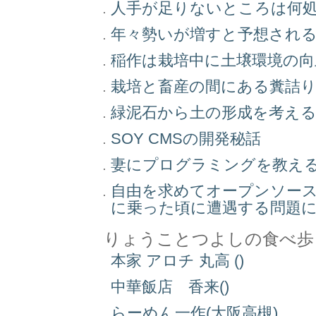
人手が足りないところは何
年々勢いが増すと予想され
稲作は栽培中に土壌環境の
栽培と畜産の間にある糞詰
緑泥石から土の形成を考え
SOY CMSの開発秘話
妻にプログラミングを教え
自由を求めてオープンソー
に乗った頃に遭遇する問題
りょうことつよしの食べ歩
本家 アロチ 丸高 ()
中華飯店 香来()
らーめん一作(大阪高槻)