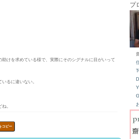
プ
の助けを求めている様で、実際にそのシグナルに目がいって
T
D
ているに違いない。
Y
G
どね。
をコピー