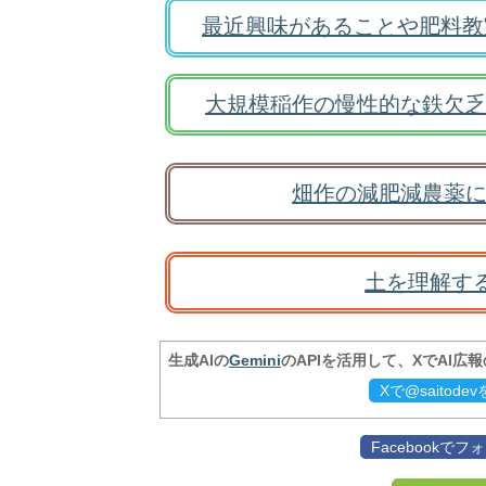
最近興味があることや肥料教
大規模稲作の慢性的な鉄欠乏
畑作の減肥減農薬に
土を理解す
生成AIの
Gemini
のAPIを活用して、XでAI広
Xで@saitod
Facebookで