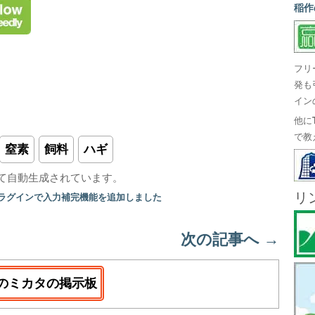
稲作
フリ
発も
イン
他に
で教
窒素
飼料
ハギ
て自動生成されています。
リ
プラグインで入力補完機能を追加しました
次の記事へ
→
のミカタの掲示板