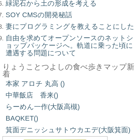
緑泥石から土の形成を考える
SOY CMSの開発秘話
妻にプログラミングを教えることにした
自由を求めてオープンソースのネットシ
ョップパッケージへ。軌道に乗った頃に
遭遇する問題について
りょうことつよしの食べ歩きマップ新
着
本家 アロチ 丸高 ()
中華飯店 香来()
らーめん一作(大阪高槻)
BAQKET()
箕面デニッシュサトウカエデ(大阪箕面)