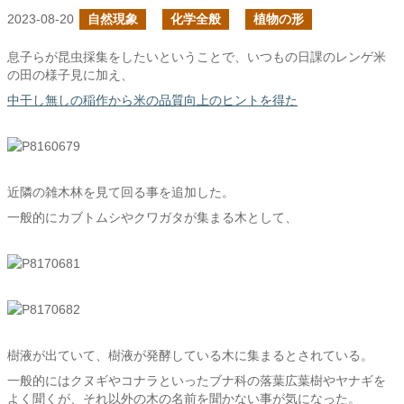
2023-08-20
自然現象
化学全般
植物の形
息子らが昆虫採集をしたいということで、いつもの日課のレンゲ米
の田の様子見に加え、
中干し無しの稲作から米の品質向上のヒントを得た
近隣の雑木林を見て回る事を追加した。
一般的にカブトムシやクワガタが集まる木として、
樹液が出ていて、樹液が発酵している木に集まるとされている。
一般的にはクヌギやコナラといったブナ科の落葉広葉樹やヤナギを
よく聞くが、それ以外の木の名前を聞かない事が気になった。