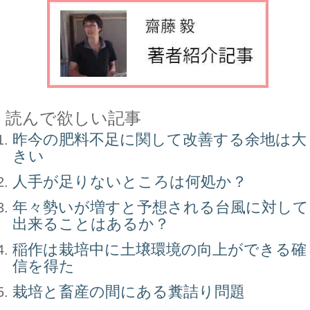
読んで欲しい記事
昨今の肥料不足に関して改善する余地は大
きい
人手が足りないところは何処か？
年々勢いが増すと予想される台風に対して
出来ることはあるか？
稲作は栽培中に土壌環境の向上ができる確
信を得た
栽培と畜産の間にある糞詰り問題