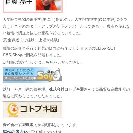
大学院で植物の細胞学(主に形)を専攻し、大学院在学中(後に中退)に今で
言うところのスタートアップの初期メンバーとして参画し、農薬を使わな
い栽培の調査と技法の開発を行っていました。
(資金調達まで経験。上場未経験)
栽培の調査と並行で野菜の販売からネットショップのCMSの
SOY
CMS/Shop
の開発を開始しました。
こちら
※前職の話で詳しくは
をご覧ください。
以前、神奈川県の養鶏場、
株式会社コトブキ園
さんで高品質な鶏糞堆肥の
製造に関わらせていただきました。
株式会社京都農販
で技術顧問をしています。
稲作の省力化
に取り組んでいます。