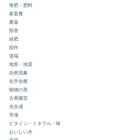
堆肥・肥料
家畜糞
農薬
獣害
緑肥
稲作
道端
地形・地質
自然現象
化学全般
植物の形
古典園芸
光合成
市場
ビタミン・ミネラル・味
おいしい水