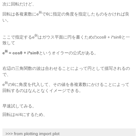
次に回転だけど、
θi
回転は各複素数にe
でθに指定の角度を指定したものをかければ良
い。
θi
ここで指定するe
はガウス平面に円を書くためのcosθ + i*sinθと一
致して
θi
e
= cosθ + i*sinθ
というオイラーの公式がある。
右辺の三角関数の波は合わせることによって円として描写されるの
で、
θi
e
のθに角度を代入して、その値を各複素数にかけることによって
回転するのはなんとなくイメージできる。
早速試してみる。
回転はπ/4にするため、
>>> from plotting import plot
