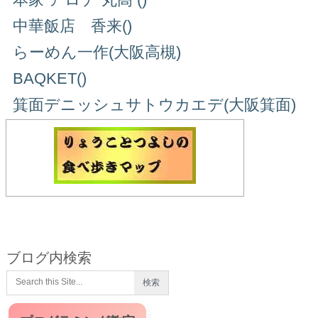
中華飯店 香来()
らーめん一作(大阪高槻)
BAQKET()
箕面デニッシュサトウカエデ(大阪箕面)
ブログ内検索