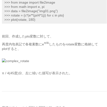
>>> from image import file2image

>>> from math import e, pi

>>> data = file2image("img01.png")

>>> rotate = {c*(e**(pi/4*1j)) for c in pts}

>>> plot(rotate, 180)
前回、作成したpts変数に対して、
π/4i
再度内包表記で各複素数にe
したものをrotate変数に格納して
plotすると、
π / 4(45度)分、左に傾いた描写が表示された。