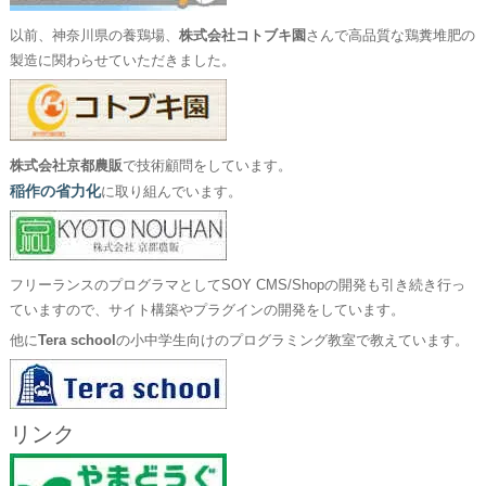
以前、神奈川県の養鶏場、
株式会社コトブキ園
さんで高品質な鶏糞堆肥の
製造に関わらせていただきました。
株式会社京都農販
で技術顧問をしています。
稲作の省力化
に取り組んでいます。
フリーランスのプログラマとしてSOY CMS/Shopの開発も引き続き行っ
ていますので、サイト構築やプラグインの開発をしています。
他に
Tera school
の小中学生向けのプログラミング教室で教えています。
リンク