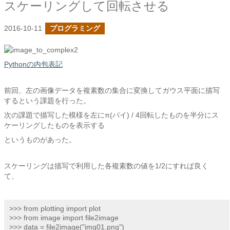
スケーリングして回転させる
2016-10-11
プログラミング
Pythonの内包表記
前回、左の画像データを複素数の集合に変換してガウス平面に描写
するという課題を行った。
次の課題で描写した模様を左にπ(パイ) / 4回転したものを半分にス
ケーリングしたものを表示する
というものがあった。
スケーリングは描写で利用した各複素数の値を1/2にすれば良く
て、
>>> from plotting import plot

>>> from image import file2image

>>> data = file2image("img01.png")
