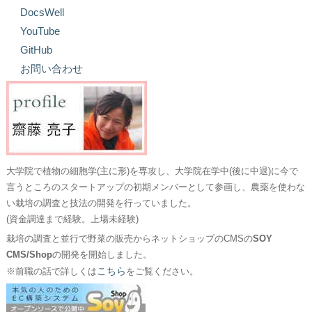
DocsWell
YouTube
GitHub
お問い合わせ
大学院で植物の細胞学(主に形)を専攻し、大学院在学中(後に中退)に今で
言うところのスタートアップの初期メンバーとして参画し、農薬を使わな
い栽培の調査と技法の開発を行っていました。
(資金調達まで経験。上場未経験)
栽培の調査と並行で野菜の販売からネットショップのCMSの
SOY
CMS/Shop
の開発を開始しました。
こちら
※前職の話で詳しくは
をご覧ください。