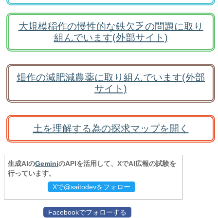
大規模稲作の慢性的な鉄欠乏の問題に取り
組んでいます(外部サイト)
畑作の減肥減農薬に取り組んでいます(外部
サイト)
土を理解する為の探求マップを開く
生成AIの
Gemini
のAPIを活用して、XでAI広報の試験を
行っています。
Xで@saitodevをフォロー
Facebookでフォローする