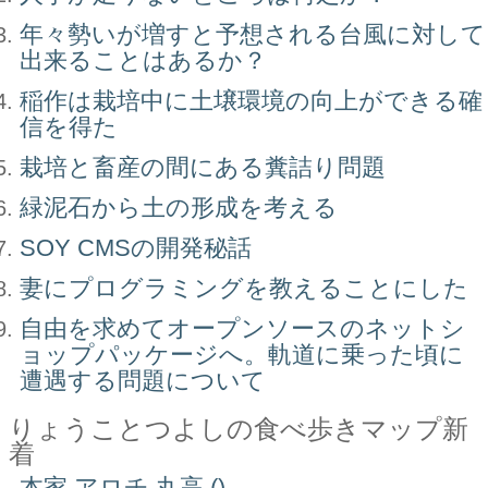
年々勢いが増すと予想される台風に対して
出来ることはあるか？
稲作は栽培中に土壌環境の向上ができる確
信を得た
栽培と畜産の間にある糞詰り問題
緑泥石から土の形成を考える
SOY CMSの開発秘話
妻にプログラミングを教えることにした
自由を求めてオープンソースのネットシ
ョップパッケージへ。軌道に乗った頃に
遭遇する問題について
りょうことつよしの食べ歩きマップ新
着
本家 アロチ 丸高 ()