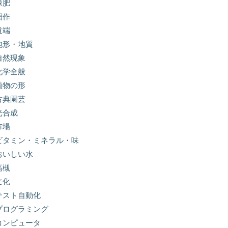
緑肥
稲作
道端
地形・地質
自然現象
化学全般
植物の形
古典園芸
光合成
市場
ビタミン・ミネラル・味
おいしい水
高槻
文化
テスト自動化
プログラミング
コンピュータ