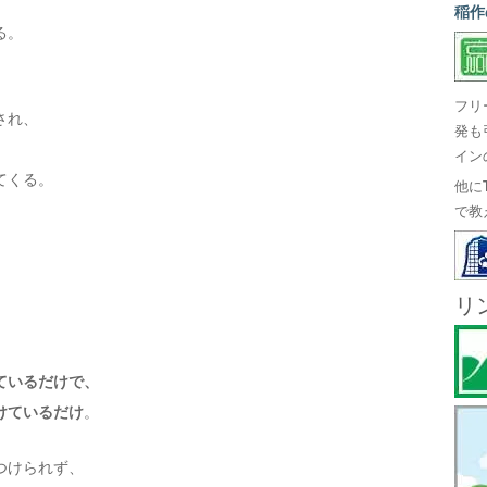
稲作
る。
フリ
され、
発も
イン
てくる。
他に
で教
。
リ
、
ているだけで、
けているだけ
。
つけられず、