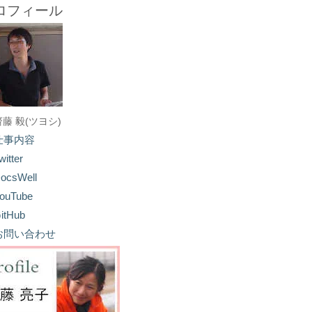
ロフィール
齋藤 毅(ツヨシ)
仕事内容
witter
ocsWell
ouTube
itHub
お問い合わせ