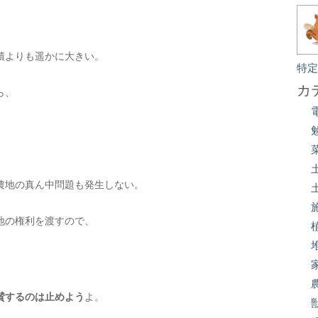
積よりも遥かに大きい。
特
カ
ら、
農地の真ん中問題も発生しない。
地の権利を渡すので、
賛するのは止めよう
よ。