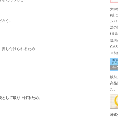
大学
(後
だろう。
ンバ
法の
(資
栽培
CM
に押し付けられるため、
※前
以前
高品
た。
談として取り上げるため、
株式