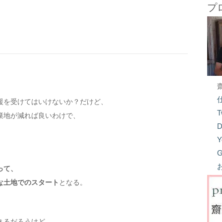
プ
援を受けてはいけないか？だけど、
T
棄地が減れば良いわけで、
D
Y
G
って、
な土地でのスタート
となる。
きるだろうけど、