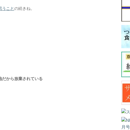
思うこと
の続きね。
地だから放棄されている