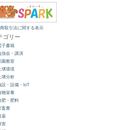
定商取引法に関する表示
テゴリー
電子書籍
勉強会・講演
菜園教室
土壌環境
土壌分析
施設・設備・IoT
植物栄養
堆肥・肥料
家畜糞
農薬
獣害