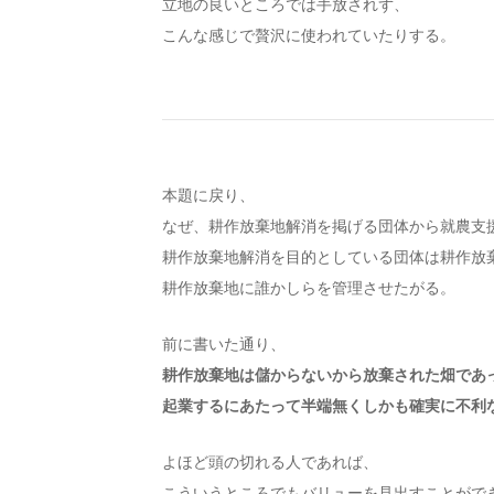
立地の良いところでは手放されず、
こんな感じで贅沢に使われていたりする。
本題に戻り、
なぜ、耕作放棄地解消を掲げる団体から就農支
耕作放棄地解消を目的としている団体は耕作放
耕作放棄地に誰かしらを管理させたがる。
前に書いた通り、
耕作放棄地は儲からないから放棄された畑であ
起業するにあたって半端無くしかも確実に不利
よほど頭の切れる人であれば、
こういうところでもバリューを見出すことがで