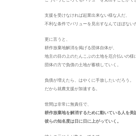
支援を受けなければ起業出来ない様な人だ、
不利な条件でバリューを見出すなんてほぼない
更に言うと、
耕作放棄地解消を掲げる団体自体が、
地主の目の上のたんこぶの土地を厄介払いの様
団体の方で負債の土地が蓄積していく。
負債が増えたら、はやくに手放したいだろう。
だから就農支援が加速する。
世間は非常に無責任で、
耕作放棄地を解消するために動いている人を美
彼らの知名度は日に日に上がっていく。