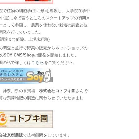
院で植物の細胞学(主に形)を専攻し、大学院在学中
に中退)に今で言うところのスタートアップの初期メ
ーとして参画し、農薬を使わない栽培の調査と技
開発を行っていました。
金調達まで経験。上場未経験)
の調査と並行で野菜の販売からネットショップの
Sの
SOY CMS/Shop
の開発を開始しました。
こちら
職の話で詳しくは
をご覧ください。
、神奈川県の養鶏場、
株式会社コトブキ園
さんで
質な鶏糞堆肥の製造に関わらせていただきまし
会社京都農販
で技術顧問をしています。