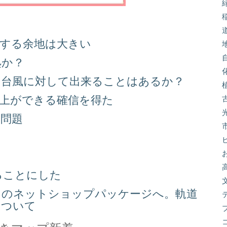
善する余地は大きい
処か？
る台風に対して出来ることはあるか？
向上ができる確信を得た
り問題
る
ることにした
スのネットショップパッケージへ。軌道
について