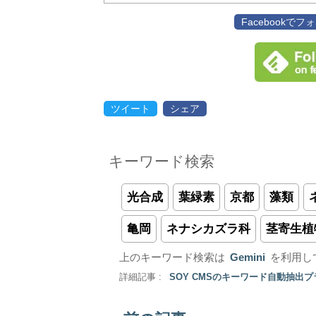
Facebookで
ツイート
シェア
キーワード検索
光合成
葉緑素
京都
藻類
亀岡
ネナシカズラ科
茎寄生植
上のキーワード検索は
Gemini
を利用し
詳細記事 :
SOY CMSのキーワード自動抽出