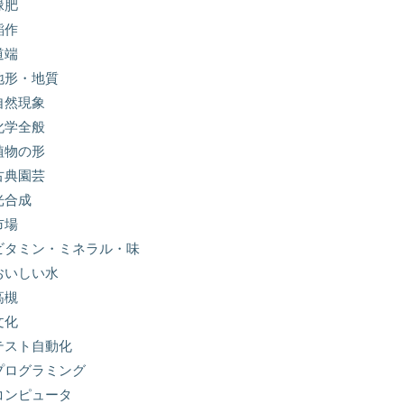
緑肥
稲作
道端
地形・地質
自然現象
化学全般
植物の形
古典園芸
光合成
市場
ビタミン・ミネラル・味
おいしい水
高槻
文化
テスト自動化
プログラミング
コンピュータ