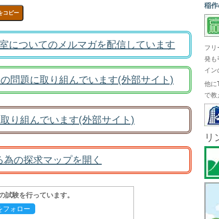
稲作
をコピー
室についてのメルマガを配信しています
フリ
発も
イン
の問題に取り組んでいます(外部サイト)
他に
で教
取り組んでいます(外部サイト)
リ
る為の探求マップを開く
報の試験を行っています。
evをフォロー