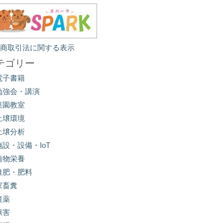
定商取引法に関する表示
テゴリー
電子書籍
勉強会・講演
菜園教室
土壌環境
土壌分析
施設・設備・IoT
植物栄養
堆肥・肥料
家畜糞
農薬
獣害