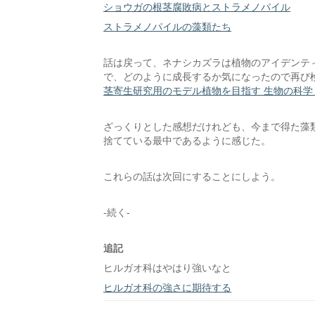
ショウガの根茎腐敗病とストラメノパイル
ストラメノパイルの藻類たち
話は戻って、ネナシカズラは植物のアイデンテ
で、どのように成長するか気になったので再び
茎寄生研究用のモデル植物を目指す 生物の科学 遺伝 Vo
ざっくりとした感想だけれども、今まで得た藻
捨てている最中であるように感じた。
これらの話は次回にすることにしよう。
-続く-
追記
ヒルガオ科はやはり強いなと
ヒルガオ科の強さに期待する