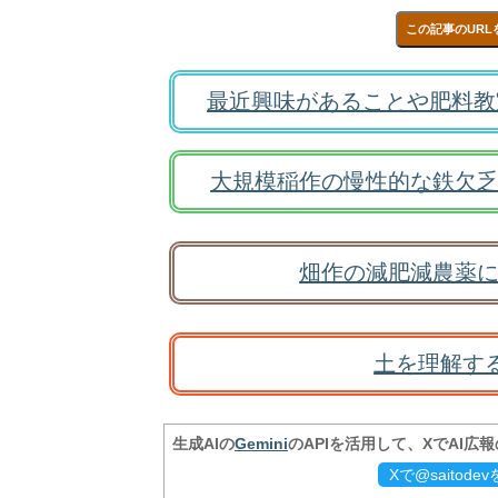
この記事のURL
最近興味があることや肥料教
大規模稲作の慢性的な鉄欠乏
畑作の減肥減農薬に
土を理解す
生成AIの
Gemini
のAPIを活用して、XでAI広
Xで@saitod