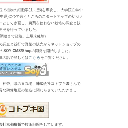
院で植物の細胞学(主に形)を専攻し、大学院在学中
に中退)に今で言うところのスタートアップの初期メ
ーとして参画し、農薬を使わない栽培の調査と技
開発を行っていました。
金調達まで経験。上場未経験)
の調査と並行で野菜の販売からネットショップの
Sの
SOY CMS/Shop
の開発を開始しました。
こちら
職の話で詳しくは
をご覧ください。
、神奈川県の養鶏場、
株式会社コトブキ園
さんで
質な鶏糞堆肥の製造に関わらせていただきまし
会社京都農販
で技術顧問をしています。