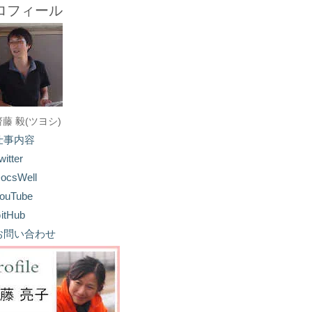
ロフィール
齋藤 毅(ツヨシ)
仕事内容
witter
ocsWell
ouTube
itHub
お問い合わせ