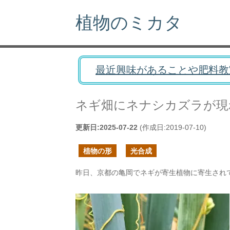
植物のミカタ
最近興味があることや肥料教
ネギ畑にネナシカズラが現
更新日:
2025-07-22
(作成日:
2019-07-10
)
植物の形
光合成
昨日、京都の亀岡でネギが寄生植物に寄生され