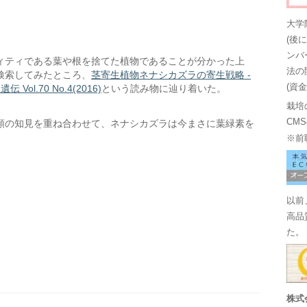
大学
(後
ンバ
ィティである葉や根を捨てた植物であることが分かった上
法の
検索してみたところ、
茎寄生植物ネナシカズラの寄生戦略 -
(資
l.70 No.4(2016)
という読み物に辿り着いた。
栽培
CM
類の知見を重ね合わせて、ネナシカズラは今まさに葉緑素を
※前
以前
高品
た。
株式