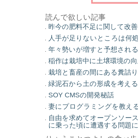
読んで欲しい記事
昨今の肥料不足に関して改
人手が足りないところは何
年々勢いが増すと予想され
稲作は栽培中に土壌環境の
栽培と畜産の間にある糞詰
緑泥石から土の形成を考え
SOY CMSの開発秘話
妻にプログラミングを教え
自由を求めてオープンソー
に乗った頃に遭遇する問題