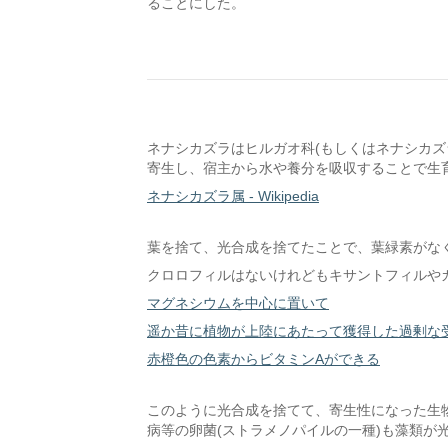
ることにした。
ネナシカズラはヒルガオ科(もしくはネナシカズ
寄生し、宿主から水や養分を吸収することで生
ネナシカズラ属 - Wikipedia
葉を捨て、光合成を捨てたことで、葉緑素がな
クロロフィルはないけれどもキサントフィルや
マグネシウムを中心に置いて
遥か昔に植物が上陸にあたって獲得した過剰な
赤橙色の色素からビタミンAができる
このように光合成を捨てて、寄生性になった生
病等の卵菌(ストラメノパイルの一種)も藻類が