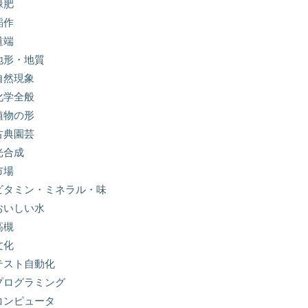
緑肥
稲作
道端
地形・地質
自然現象
化学全般
植物の形
古典園芸
光合成
市場
ビタミン・ミネラル・味
おいしい水
高槻
文化
テスト自動化
プログラミング
コンピュータ