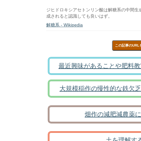
ジヒドロキシアセトンリン酸は解糖系の中間生
成されると認識しても良いはず。
解糖系 - Wikipedia
この記事のURL
最近興味があることや肥料教
大規模稲作の慢性的な鉄欠乏
畑作の減肥減農薬に
土を理解す