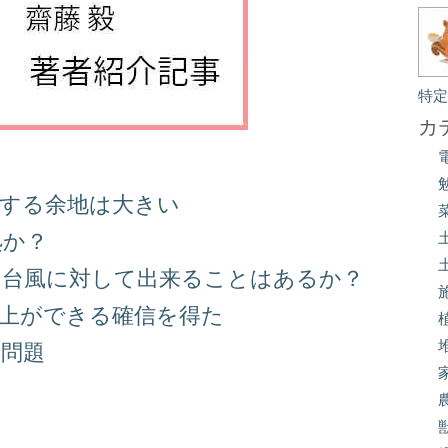
特
カ
善する余地は大きい
処か？
る台風に対して出来ることはあるか？
向上ができる確信を得た
り問題
る