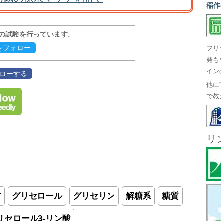
稲作
報の試験を行っています。
evをフォロー
フリ
発も
イン
フォローする
他に
で教
リ
肪
グリセロール
グリセリン
解糖系
糖質
リセロール3-リン酸