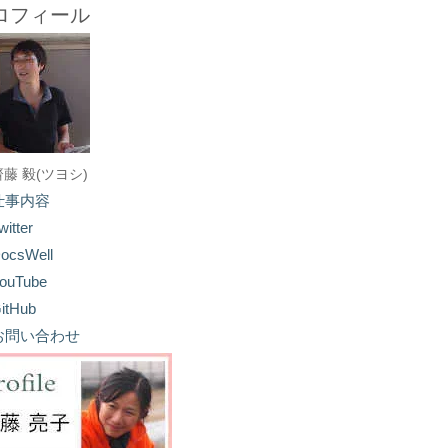
ロフィール
齋藤 毅(ツヨシ)
仕事内容
witter
ocsWell
ouTube
itHub
お問い合わせ