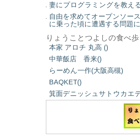
妻にプログラミングを教え
自由を求めてオープンソー
に乗った頃に遭遇する問題
りょうことつよしの食べ歩
本家 アロチ 丸高 ()
中華飯店 香来()
らーめん一作(大阪高槻)
BAQKET()
箕面デニッシュサトウカエデ