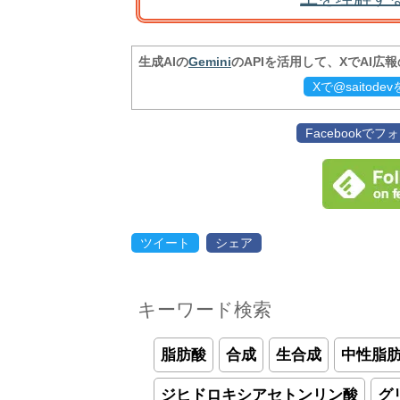
生成AIの
Gemini
のAPIを活用して、XでAI広
Xで@saitod
Facebookで
ツイート
シェア
キーワード検索
脂肪酸
合成
生合成
中性脂
ジヒドロキシアセトンリン酸
グ