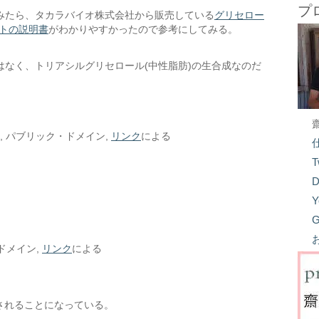
プ
みたら、タカラバイオ株式会社から販売している
グリセロー
ットの説明書
がわかりやすかったので参考にしてみる。
なく、トリアシルグリセロール(中性脂肪)の生合成なのだ
, パブリック・ドメイン,
リンク
による
T
D
Y
G
ドメイン,
リンク
による
されることになっている。