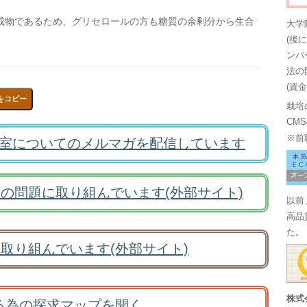
成物であるため、グリセロールの方も糖質の余剰分から生合
大学
(後
ンバ
法の
(資
をコピー
栽培
CM
※前
室についてのメルマガを配信しています
の問題に取り組んでいます(外部サイト)
以前
高品
た。
取り組んでいます(外部サイト)
株式
る為の探求マップを開く