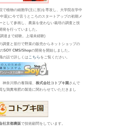
院で植物の細胞学(主に形)を専攻し、大学院在学中
に中退)に今で言うところのスタートアップの初期メ
ーとして参画し、農薬を使わない栽培の調査と技
開発を行っていました。
金調達まで経験。上場未経験)
の調査と並行で野菜の販売からネットショップの
Sの
SOY CMS/Shop
の開発を開始しました。
こちら
職の話で詳しくは
をご覧ください。
、神奈川県の養鶏場、
株式会社コトブキ園
さんで
質な鶏糞堆肥の製造に関わらせていただきまし
会社京都農販
で技術顧問をしています。