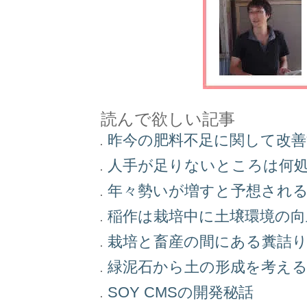
読んで欲しい記事
昨今の肥料不足に関して改
人手が足りないところは何
年々勢いが増すと予想され
稲作は栽培中に土壌環境の
栽培と畜産の間にある糞詰
緑泥石から土の形成を考え
SOY CMSの開発秘話