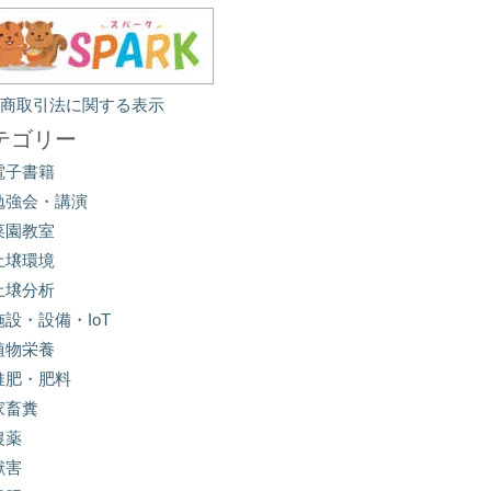
定商取引法に関する表示
テゴリー
電子書籍
勉強会・講演
菜園教室
土壌環境
土壌分析
施設・設備・IoT
植物栄養
堆肥・肥料
家畜糞
農薬
獣害