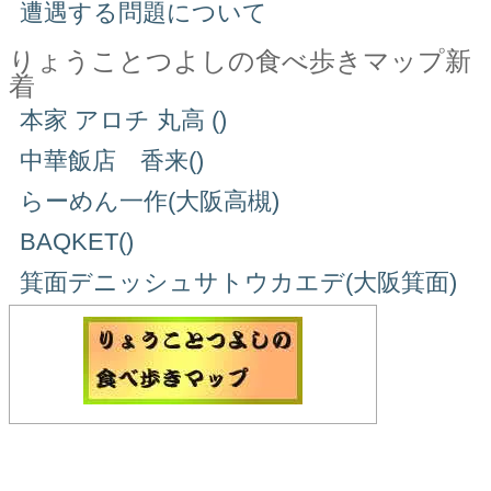
遭遇する問題について
りょうことつよしの食べ歩きマップ新
着
本家 アロチ 丸高 ()
中華飯店 香来()
らーめん一作(大阪高槻)
BAQKET()
箕面デニッシュサトウカエデ(大阪箕面)