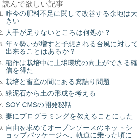
読んで欲しい記事
昨今の肥料不足に関して改善する余地は大
きい
人手が足りないところは何処か？
年々勢いが増すと予想される台風に対して
出来ることはあるか？
稲作は栽培中に土壌環境の向上ができる確
信を得た
栽培と畜産の間にある糞詰り問題
緑泥石から土の形成を考える
SOY CMSの開発秘話
妻にプログラミングを教えることにした
自由を求めてオープンソースのネットシ
ョップパッケージへ。軌道に乗った頃に