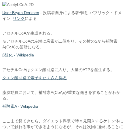
User:Bryan Derksen
-
投稿者自身による著作物
, パブリック・ドメ
イン,
リンク
による
アセチルCoAが生成される。
※アセチルCoAの左端に炭素が二個あり、その横のSから補酵素
A(CoA)の箇所になる。
β酸化 - Wikipedia
アセチルCoAはクエン酸回路に入り、大量のATPを産生する。
クエン酸回路で電子をたくさん得る
脂肪動員において、補酵素A(CoA)が重要な働きをすることがわか
る。
補酵素A - Wikipedia
ここまで見てきたら、ダイエット界隈で時々見聞きするケトン体に
ついて触れる事ができるようになるが、それは次回に触れることに