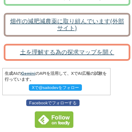
畑作の減肥減農薬に取り組んでいます(外部
サイト)
土を理解する為の探求マップを開く
生成AIの
Gemini
のAPIを活用して、XでAI広報の試験を
行っています。
Xで@saitodevをフォロー
Facebookでフォローする