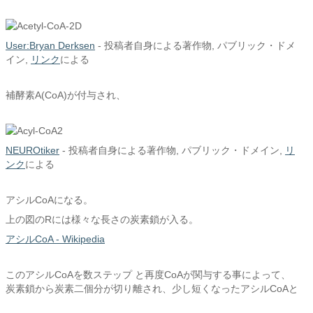
User:Bryan Derksen
-
投稿者自身による著作物
, パブリック・ドメ
イン,
リンク
による
補酵素A(CoA)が付与され、
NEUROtiker
-
投稿者自身による著作物
, パブリック・ドメイン,
リ
ンク
による
アシルCoAになる。
上の図のRには様々な長さの炭素鎖が入る。
アシルCoA - Wikipedia
このアシルCoAを数ステップ と再度CoAが関与する事によって、
炭素鎖から炭素二個分が切り離され、少し短くなったアシルCoAと