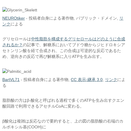
NEUROtiker
-
投稿者自身による著作物
, パブリック・ドメイン,
リ
ンク
による
グリセロールは
中性脂肪を構成するグリセロールはどのように合成
されるか？
の記事で、解糖系においてブドウ糖からジヒドロキシア
セトンリン酸を経て合成され、この合成は可逆的な反応であるた
め、逆向きの反応で再び解糖系に入りATPを生み出す。
BartVL71
-
投稿者自身による著作物
,
CC 表示-継承 3.0
,
リンク
によ
る
脂肪酸の方はβ-酸化と呼ばれる過程で多くのATPを生み出すクエン
酸回路で利用できるアセチルCoAに変わる。
β酸化は複雑は反応なので要約すると、上の図の脂肪酸の右端のカ
ルボキシル基(COOH)に