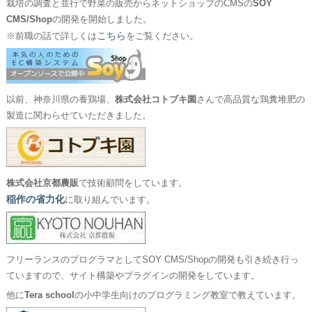
栽培の調査と並行で野菜の販売からネットショップのCMSの
SOY
CMS/Shop
の開発を開始しました。
こちら
※前職の話で詳しくは
をご覧ください。
以前、神奈川県の養鶏場、
株式会社コトブキ園
さんで高品質な鶏糞堆肥の
製造に関わらせていただきました。
株式会社京都農販
で技術顧問をしています。
稲作の省力化
に取り組んでいます。
フリーランスのプログラマとしてSOY CMS/Shopの開発も引き続き行っ
ていますので、サイト構築やプラグインの開発をしています。
他に
Tera school
の小中学生向けのプログラミング教室で教えています。