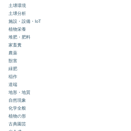
土壌環境
土壌分析
施設・設備・IoT
植物栄養
堆肥・肥料
家畜糞
農薬
獣害
緑肥
稲作
道端
地形・地質
自然現象
化学全般
植物の形
古典園芸