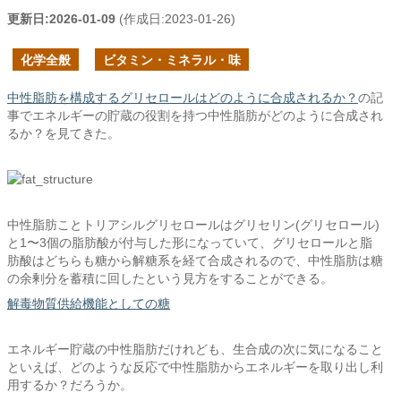
更新日:
2026-01-09
(作成日:
2023-01-26
)
化学全般
ビタミン・ミネラル・味
中性脂肪を構成するグリセロールはどのように合成されるか？
の記
事でエネルギーの貯蔵の役割を持つ中性脂肪がどのように合成され
るか？を見てきた。
中性脂肪ことトリアシルグリセロールはグリセリン(グリセロール)
と1〜3個の脂肪酸が付与した形になっていて、グリセロールと脂
肪酸はどちらも糖から解糖系を経て合成されるので、中性脂肪は糖
の余剰分を蓄積に回したという見方をすることができる。
解毒物質供給機能としての糖
エネルギー貯蔵の中性脂肪だけれども、生合成の次に気になること
といえば、どのような反応で中性脂肪からエネルギーを取り出し利
用するか？だろうか。