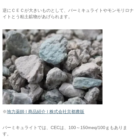
逆にＣＥＣが大きいものとして、バーミキュライトやモンモリロナ
イトとう粘土鉱物があげられます。
※
地力薬師 | 商品紹介 | 株式会社京都農販
バーミキュライトでは、CECは、100～150meq/100ｇもありま
す。