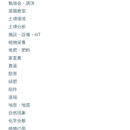
勉強会・講演
菜園教室
土壌環境
土壌分析
施設・設備・IoT
植物栄養
堆肥・肥料
家畜糞
農薬
獣害
緑肥
稲作
道端
地形・地質
自然現象
化学全般
植物の形