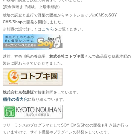
い栽培の調査と技法の開発を行っていました。
(資金調達まで経験。上場未経験)
栽培の調査と並行で野菜の販売からネットショップのCMSの
SOY
CMS/Shop
の開発を開始しました。
こちら
※前職の話で詳しくは
をご覧ください。
以前、神奈川県の養鶏場、
株式会社コトブキ園
さんで高品質な鶏糞堆肥の
製造に関わらせていただきました。
株式会社京都農販
で技術顧問をしています。
稲作の省力化
に取り組んでいます。
フリーランスのプログラマとしてSOY CMS/Shopの開発も引き続き行っ
ていますので、サイト構築やプラグインの開発をしています。