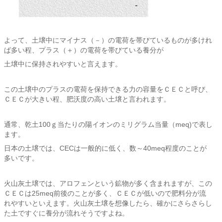
よって、土壌中にマイナス（－）の電荷を帯びているものが多けれ
ば多い程、プラス（＋）の電荷を帯びている養分が
土壌中に保持されやすいと言えます。
この土壌中のプラスの電荷を保持できる力の容量をＣＥＣと呼び、
ＣＥＣが大きい程、肥沃度の高い土壌と言われます。
通常、乾土100ｇ当たりの陽イオンのミリグラム当量（meq)で表し
ます。
日本の土壌では、CECは一般的に低く、数～40meq程度のことが
多いです。
火山灰土壌では、アロフェンという鉱物が多く含まれますが、この
ＣＥＣは25meq前後のことが多く、ＣＥＣが低いので肥料分が流
れやすいといえます。火山灰土壌を想像したら、確かにさらさらし
た土ですぐに養分が流れそうですよね。