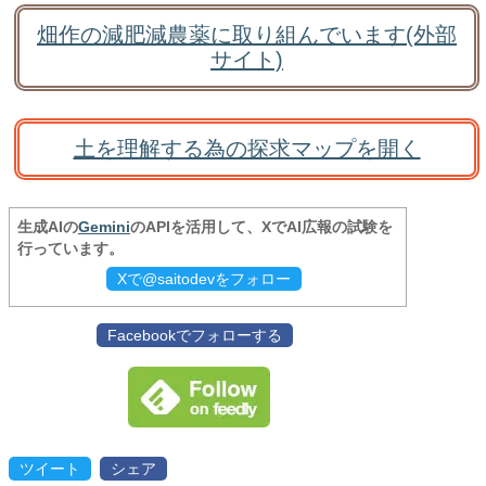
畑作の減肥減農薬に取り組んでいます(外部
サイト)
土を理解する為の探求マップを開く
生成AIの
Gemini
のAPIを活用して、XでAI広報の試験を
行っています。
Xで@saitodevをフォロー
Facebookでフォローする
ツイート
シェア