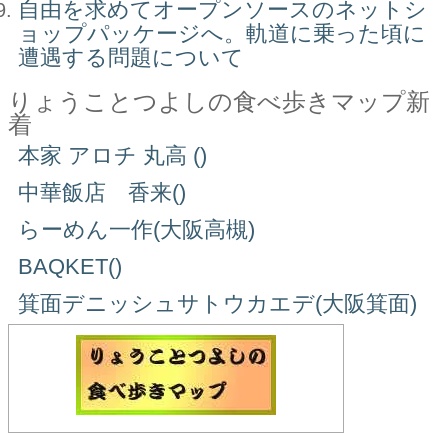
自由を求めてオープンソースのネットシ
ョップパッケージへ。軌道に乗った頃に
遭遇する問題について
りょうことつよしの食べ歩きマップ新
着
本家 アロチ 丸高 ()
中華飯店 香来()
らーめん一作(大阪高槻)
BAQKET()
箕面デニッシュサトウカエデ(大阪箕面)