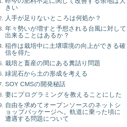
昨今の肥料不足に関して改善する余地は大
きい
人手が足りないところは何処か？
年々勢いが増すと予想される台風に対して
出来ることはあるか？
稲作は栽培中に土壌環境の向上ができる確
信を得た
栽培と畜産の間にある糞詰り問題
緑泥石から土の形成を考える
SOY CMSの開発秘話
妻にプログラミングを教えることにした
自由を求めてオープンソースのネットシ
ョップパッケージへ。軌道に乗った頃に
遭遇する問題について