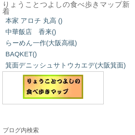
りょうことつよしの食べ歩きマップ新
着
本家 アロチ 丸高 ()
中華飯店 香来()
らーめん一作(大阪高槻)
BAQKET()
箕面デニッシュサトウカエデ(大阪箕面)
ブログ内検索