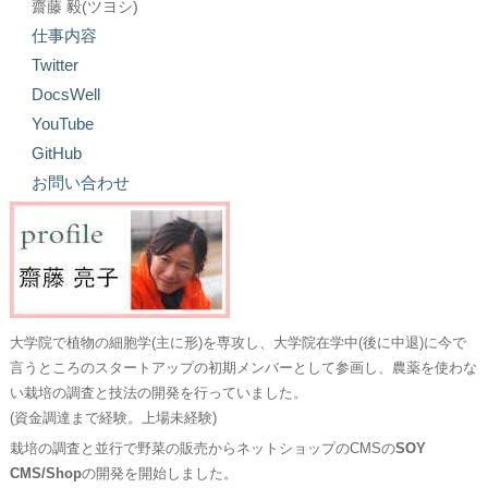
齋藤 毅(ツヨシ)
仕事内容
Twitter
DocsWell
YouTube
GitHub
お問い合わせ
大学院で植物の細胞学(主に形)を専攻し、大学院在学中(後に中退)に今で
言うところのスタートアップの初期メンバーとして参画し、農薬を使わな
い栽培の調査と技法の開発を行っていました。
(資金調達まで経験。上場未経験)
栽培の調査と並行で野菜の販売からネットショップのCMSの
SOY
CMS/Shop
の開発を開始しました。