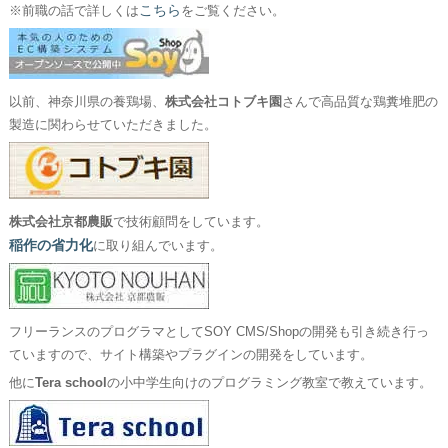
こちら
※前職の話で詳しくは
をご覧ください。
以前、神奈川県の養鶏場、
株式会社コトブキ園
さんで高品質な鶏糞堆肥の
製造に関わらせていただきました。
株式会社京都農販
で技術顧問をしています。
稲作の省力化
に取り組んでいます。
フリーランスのプログラマとしてSOY CMS/Shopの開発も引き続き行っ
ていますので、サイト構築やプラグインの開発をしています。
他に
Tera school
の小中学生向けのプログラミング教室で教えています。