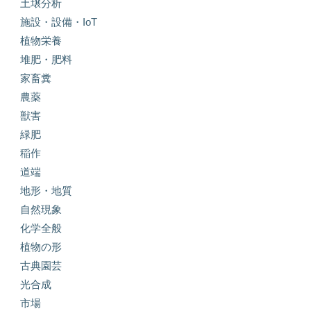
土壌分析
施設・設備・IoT
植物栄養
堆肥・肥料
家畜糞
農薬
獣害
緑肥
稲作
道端
地形・地質
自然現象
化学全般
植物の形
古典園芸
光合成
市場