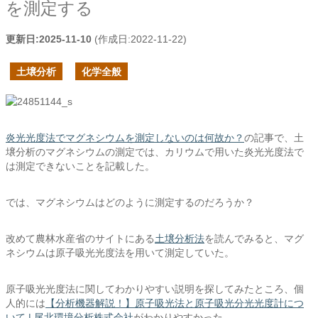
を測定する
更新日:
2025-11-10
(作成日:
2022-11-22
)
土壌分析
化学全般
炎光光度法でマグネシウムを測定しないのは何故か？
の記事で、土
壌分析のマグネシウムの測定では、カリウムで用いた炎光光度法で
は測定できないことを記載した。
では、マグネシウムはどのように測定するのだろうか？
改めて農林水産省のサイトにある
土壌分析法
を読んでみると、マグ
ネシウムは原子吸光光度法を用いて測定していた。
原子吸光光度法に関してわかりやすい説明を探してみたところ、個
人的には
【分析機器解説！】原子吸光法と原子吸光分光光度計につ
いて | 尾北環境分析株式会社
がわかりやすかった。