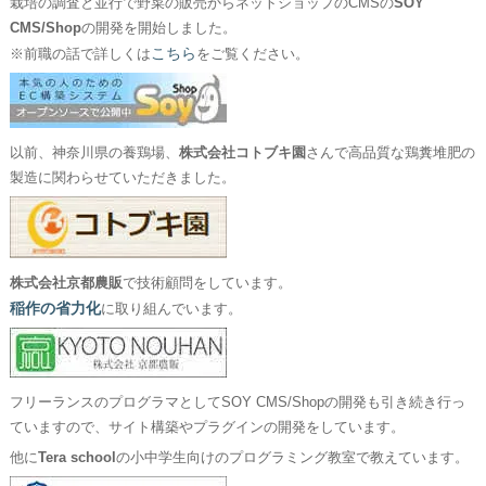
栽培の調査と並行で野菜の販売からネットショップのCMSの
SOY
CMS/Shop
の開発を開始しました。
こちら
※前職の話で詳しくは
をご覧ください。
以前、神奈川県の養鶏場、
株式会社コトブキ園
さんで高品質な鶏糞堆肥の
製造に関わらせていただきました。
株式会社京都農販
で技術顧問をしています。
稲作の省力化
に取り組んでいます。
フリーランスのプログラマとしてSOY CMS/Shopの開発も引き続き行っ
ていますので、サイト構築やプラグインの開発をしています。
他に
Tera school
の小中学生向けのプログラミング教室で教えています。