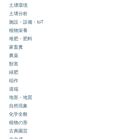
土壌環境
土壌分析
施設・設備・IoT
植物栄養
堆肥・肥料
家畜糞
農薬
獣害
緑肥
稲作
道端
地形・地質
自然現象
化学全般
植物の形
古典園芸