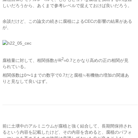
しいだろうから、あくまで参考レベルで捉えておけば良いだろう。
余談だけど、この論文の続きに腐植によるCECの影響の結果がある
が、
2
腐植量に対して、相関係数がR
=0.7とかなり高めの正の相関が見
られている。
相関係数は0〜1までの数字で0.7だと腐植≒有機物の増加の関連あ
りと見なして良いはず。
前に土壌中のアルミニウムが腐植と強く結合して、長期間保持され
るという内容を記載したけど、その内容を含めると、腐植のパフォ