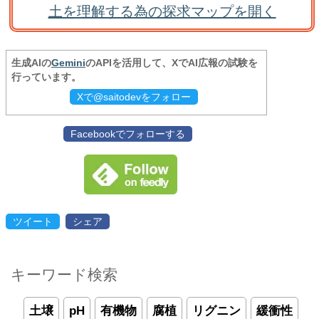
土を理解する為の探求マップを開く
生成AIの
Gemini
のAPIを活用して、XでAI広報の試験を
行っています。
Xで@saitodevをフォロー
Facebookでフォローする
ツイート
シェア
キーワード検索
土壌
pH
有機物
腐植
リグニン
緩衝性