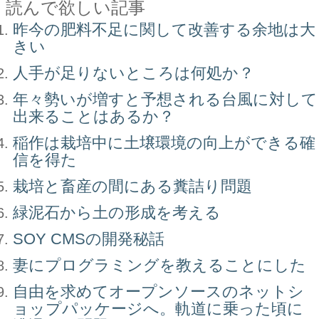
読んで欲しい記事
昨今の肥料不足に関して改善する余地は大
きい
人手が足りないところは何処か？
年々勢いが増すと予想される台風に対して
出来ることはあるか？
稲作は栽培中に土壌環境の向上ができる確
信を得た
栽培と畜産の間にある糞詰り問題
緑泥石から土の形成を考える
SOY CMSの開発秘話
妻にプログラミングを教えることにした
自由を求めてオープンソースのネットシ
ョップパッケージへ。軌道に乗った頃に