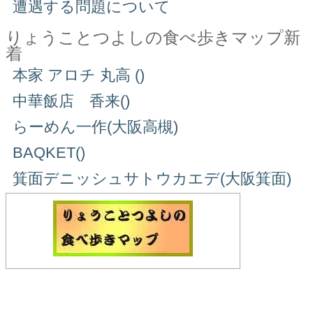
遭遇する問題について
りょうことつよしの食べ歩きマップ新
着
本家 アロチ 丸高 ()
中華飯店 香来()
らーめん一作(大阪高槻)
BAQKET()
箕面デニッシュサトウカエデ(大阪箕面)