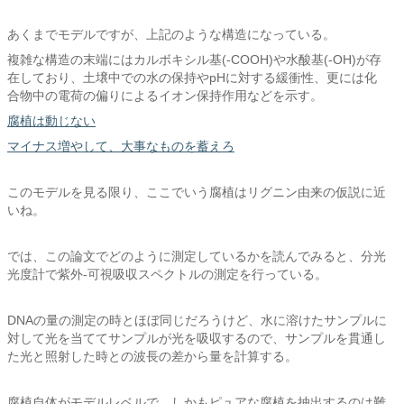
あくまでモデルですが、上記のような構造になっている。
複雑な構造の末端にはカルボキシル基(-COOH)や水酸基(-OH)が存
在しており、土壌中での水の保持やpHに対する緩衝性、更には化
合物中の電荷の偏りによるイオン保持作用などを示す。
腐植は動じない
マイナス増やして、大事なものを蓄えろ
このモデルを見る限り、ここでいう腐植はリグニン由来の仮説に近
いね。
では、この論文でどのように測定しているかを読んでみると、分光
光度計で紫外-可視吸収スペクトルの測定を行っている。
DNAの量の測定の時とほぼ同じだろうけど、水に溶けたサンプルに
対して光を当ててサンプルが光を吸収するので、サンプルを貫通し
た光と照射した時との波長の差から量を計算する。
腐植自体がモデルレベルで、しかもピュアな腐植を抽出するのは難