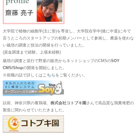
大学院で植物の細胞学(主に形)を専攻し、大学院在学中(後に中退)に今で
言うところのスタートアップの初期メンバーとして参画し、農薬を使わな
い栽培の調査と技法の開発を行っていました。
(資金調達まで経験。上場未経験)
栽培の調査と並行で野菜の販売からネットショップのCMSの
SOY
CMS/Shop
の開発を開始しました。
こちら
※前職の話で詳しくは
をご覧ください。
以前、神奈川県の養鶏場、
株式会社コトブキ園
さんで高品質な鶏糞堆肥の
製造に関わらせていただきました。