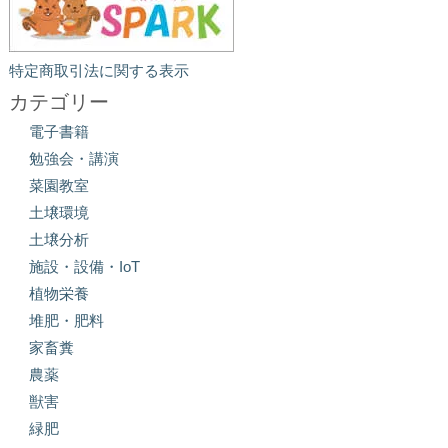
特定商取引法に関する表示
カテゴリー
電子書籍
勉強会・講演
菜園教室
土壌環境
土壌分析
施設・設備・IoT
植物栄養
堆肥・肥料
家畜糞
農薬
獣害
緑肥