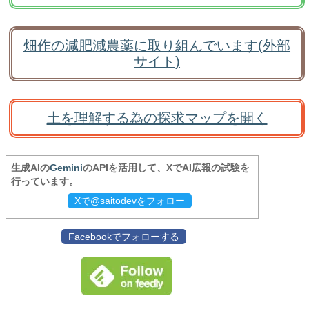
畑作の減肥減農薬に取り組んでいます(外部
サイト)
土を理解する為の探求マップを開く
生成AIの
Gemini
のAPIを活用して、XでAI広報の試験を
行っています。
Xで@saitodevをフォロー
Facebookでフォローする