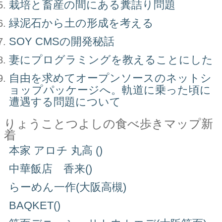
栽培と畜産の間にある糞詰り問題
緑泥石から土の形成を考える
SOY CMSの開発秘話
妻にプログラミングを教えることにした
自由を求めてオープンソースのネットシ
ョップパッケージへ。軌道に乗った頃に
遭遇する問題について
りょうことつよしの食べ歩きマップ新
着
本家 アロチ 丸高 ()
中華飯店 香来()
らーめん一作(大阪高槻)
BAQKET()