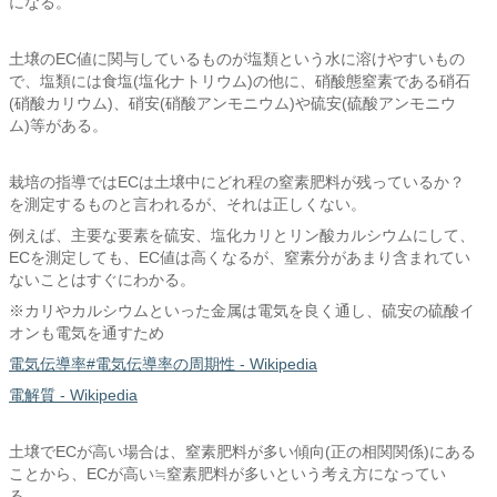
になる。
土壌のEC値に関与しているものが塩類という水に溶けやすいもの
で、塩類には食塩(塩化ナトリウム)の他に、硝酸態窒素である硝石
(硝酸カリウム)、硝安(硝酸アンモニウム)や硫安(硫酸アンモニウ
ム)等がある。
栽培の指導ではECは土壌中にどれ程の窒素肥料が残っているか？
を測定するものと言われるが、それは正しくない。
例えば、主要な要素を硫安、塩化カリとリン酸カルシウムにして、
ECを測定しても、EC値は高くなるが、窒素分があまり含まれてい
ないことはすぐにわかる。
※カリやカルシウムといった金属は電気を良く通し、硫安の硫酸イ
オンも電気を通すため
電気伝導率#電気伝導率の周期性 - Wikipedia
電解質 - Wikipedia
土壌でECが高い場合は、窒素肥料が多い傾向(正の相関関係)にある
ことから、ECが高い≒窒素肥料が多いという考え方になってい
る。