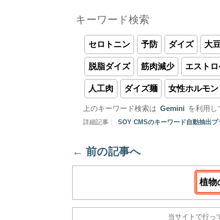
キーワード検索
セロトニン
予防
ダイズ
大
脱脂ダイズ
筋肉減少
エストロ
人工肉
ダイズ麺
女性ホルモン
上のキーワード検索は
Gemini
を利用し
詳細記事 :
SOY CMSのキーワード自動抽出
←
前の記事へ
植物
当サイトで行っ