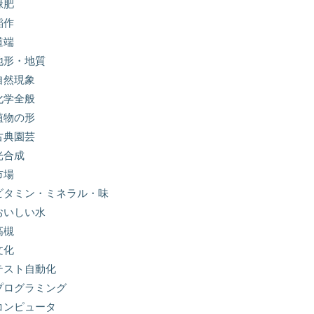
緑肥
稲作
道端
地形・地質
自然現象
化学全般
植物の形
古典園芸
光合成
市場
ビタミン・ミネラル・味
おいしい水
高槻
文化
テスト自動化
プログラミング
コンピュータ