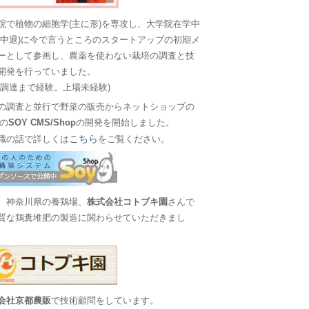
院で植物の細胞学(主に形)を専攻し、大学院在学中
に中退)に今で言うところのスタートアップの初期メ
ーとして参画し、農薬を使わない栽培の調査と技
開発を行っていました。
金調達まで経験。上場未経験)
の調査と並行で野菜の販売からネットショップの
Sの
SOY CMS/Shop
の開発を開始しました。
こちら
職の話で詳しくは
をご覧ください。
、神奈川県の養鶏場、
株式会社コトブキ園
さんで
質な鶏糞堆肥の製造に関わらせていただきまし
会社京都農販
で技術顧問をしています。