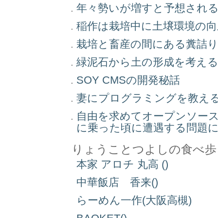
年々勢いが増すと予想され
稲作は栽培中に土壌環境の
栽培と畜産の間にある糞詰
緑泥石から土の形成を考え
SOY CMSの開発秘話
妻にプログラミングを教え
自由を求めてオープンソー
に乗った頃に遭遇する問題
りょうことつよしの食べ歩
本家 アロチ 丸高 ()
中華飯店 香来()
らーめん一作(大阪高槻)