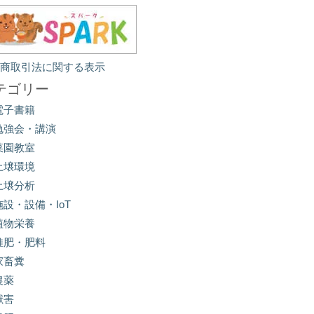
定商取引法に関する表示
テゴリー
電子書籍
勉強会・講演
菜園教室
土壌環境
土壌分析
施設・設備・IoT
植物栄養
堆肥・肥料
家畜糞
農薬
獣害