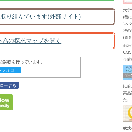
大学
取り組んでいます(外部サイト)
(後
ンバ
法の
(資
る為の探求マップを開く
栽培
CM
※前
報の試験を行っています。
evをフォロー
フォローする
以前
高品
た。
株式