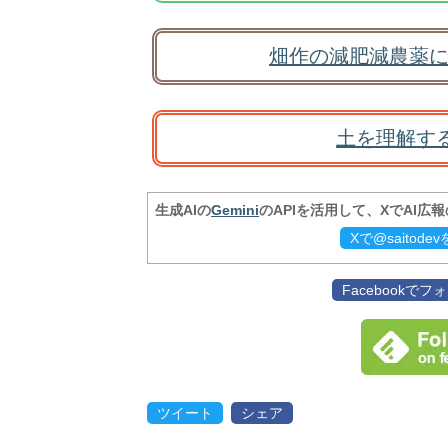
畑作の減肥減農薬に
土を理解す
生成AIの
Gemini
のAPIを活用して、XでAI広
Xで@saitod
Facebookで
ツイート
シェア