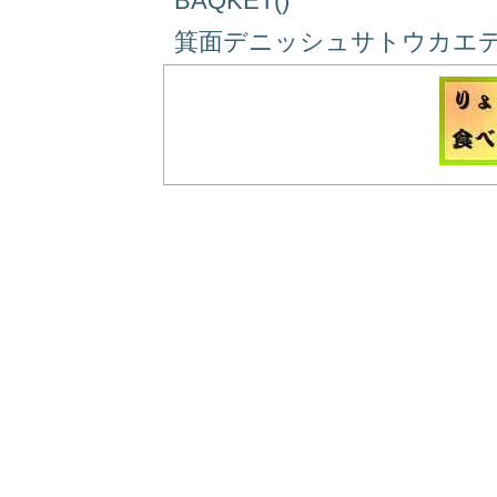
BAQKET()
箕面デニッシュサトウカエデ