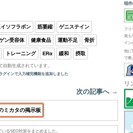
稲作
豆イソフラボン
筋萎縮
ゲニステイン
フリ
発も
ゲン受容体
健康食品
運動不足
骨折
イン
他に
トレーニング
ERα
緩和
摂取
で教
て自動生成されています。
プラグインで入力補完機能を追加しました
リ
次の記事へ
→
のミカタの掲示板
ているSEO対策をまとめました。