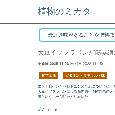
植物のミカタ
最近興味があることや肥料教
大豆イソフラボンが筋萎縮
更新日:
2025-11-06
(作成日:
2022-11-15
)
化学全般
ビタミン・ミネラル・味
エストロゲンとセロトニンの合成について
に引
大豆イソフラボンによる筋肉減少予防効果のメカ
果
というページにたどり着いた。