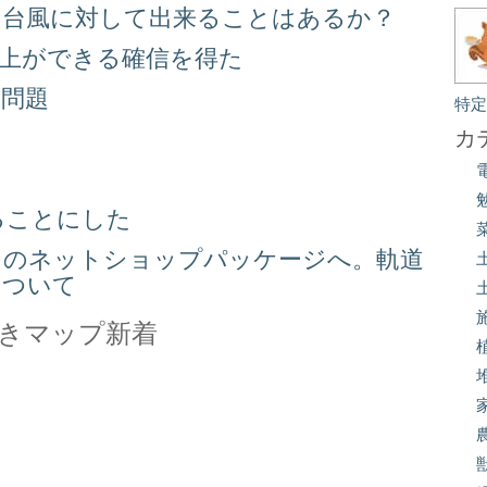
る台風に対して出来ることはあるか？
向上ができる確信を得た
り問題
特
る
カ
ることにした
スのネットショップパッケージへ。軌道
について
きマップ新着