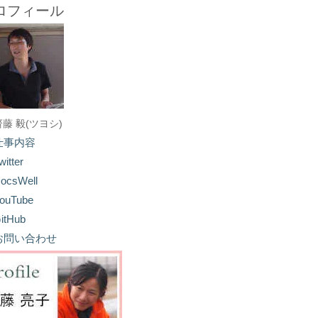
ロフィール
齋藤 毅(ツヨシ)
仕事内容
witter
ocsWell
ouTube
itHub
お問い合わせ