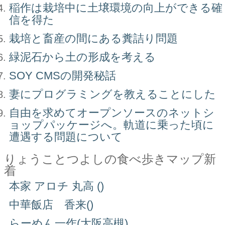
稲作は栽培中に土壌環境の向上ができる確
信を得た
栽培と畜産の間にある糞詰り問題
緑泥石から土の形成を考える
SOY CMSの開発秘話
妻にプログラミングを教えることにした
自由を求めてオープンソースのネットシ
ョップパッケージへ。軌道に乗った頃に
遭遇する問題について
りょうことつよしの食べ歩きマップ新
着
本家 アロチ 丸高 ()
中華飯店 香来()
らーめん一作(大阪高槻)