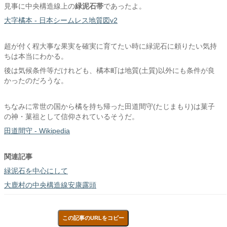
見事に中央構造線上の
緑泥石帯
であったよ。
大字橘本 - 日本シームレス地質図v2
超が付く程大事な果実を確実に育てたい時に緑泥石に頼りたい気持
ちは本当にわかる。
後は気候条件等だけれども、橘本町は地質(土質)以外にも条件が良
かったのだろうな。
ちなみに常世の国から橘を持ち帰った田道間守(たじまもり)は菓子
の神・菓祖として信仰されているそうだ。
田道間守 - Wikipedia
関連記事
緑泥石を中心にして
大鹿村の中央構造線安康露頭
この記事のURLをコピー