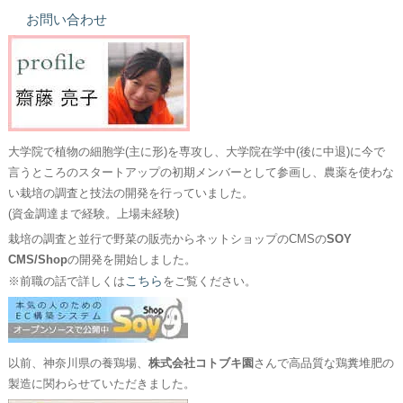
お問い合わせ
大学院で植物の細胞学(主に形)を専攻し、大学院在学中(後に中退)に今で
言うところのスタートアップの初期メンバーとして参画し、農薬を使わな
い栽培の調査と技法の開発を行っていました。
(資金調達まで経験。上場未経験)
栽培の調査と並行で野菜の販売からネットショップのCMSの
SOY
CMS/Shop
の開発を開始しました。
こちら
※前職の話で詳しくは
をご覧ください。
以前、神奈川県の養鶏場、
株式会社コトブキ園
さんで高品質な鶏糞堆肥の
製造に関わらせていただきました。