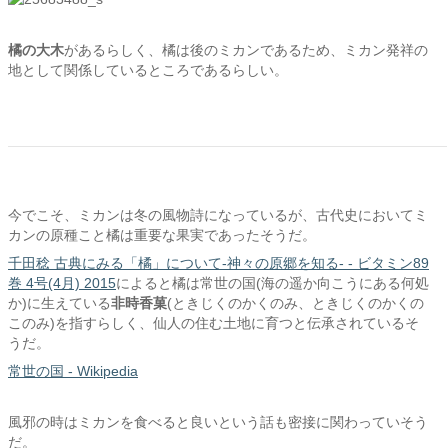
橘の大木
があるらしく、橘は後のミカンであるため、ミカン発祥の
地として関係しているところであるらしい。
今でこそ、ミカンは冬の風物詩になっているが、古代史においてミ
カンの原種こと橘は重要な果実であったそうだ。
千田稔 古典にみる「橘」について-神々の原郷を知る- - ビタミン89
巻 4号(4月) 2015
によると橘は常世の国(海の遥か向こうにある何処
か)に生えている
非時香菓
(ときじくのかくのみ、ときじくのかくの
このみ)を指すらしく、仙人の住む土地に育つと伝承されているそ
うだ。
常世の国 - Wikipedia
風邪の時はミカンを食べると良いという話も密接に関わっていそう
だ。