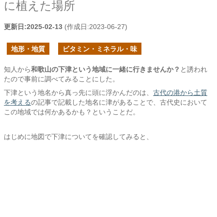
に植えた場所
更新日:
2025-02-13
(作成日:
2023-06-27
)
地形・地質
ビタミン・ミネラル・味
知人から
和歌山の下津という地域に一緒に行きませんか？
と誘われ
たので事前に調べてみることにした。
下津という地名から真っ先に頭に浮かんだのは、
古代の港から土質
を考える
の記事で記載した地名に津があることで、古代史において
この地域では何かあるかも？ということだ。
はじめに地図で下津についてを確認してみると、