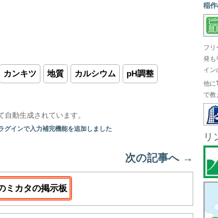
稲作
フリ
発も
イン
カンキツ
地質
カルシウム
pH調整
他に
で教
て自動生成されています。
プラグインで入力補完機能を追加しました
リ
次の記事へ
→
のミカタの掲示板