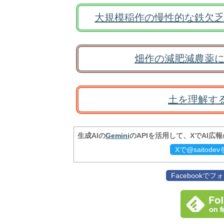
大規模稲作の慢性的な鉄欠乏
畑作の減肥減農薬に
土を理解す
生成AIの
Gemini
のAPIを活用して、XでAI広
Xで@saitod
Facebookで