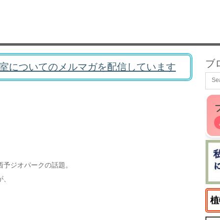
ブ
室についてのメルマガを配信しています
西予ジオパークの話題。
が、
植