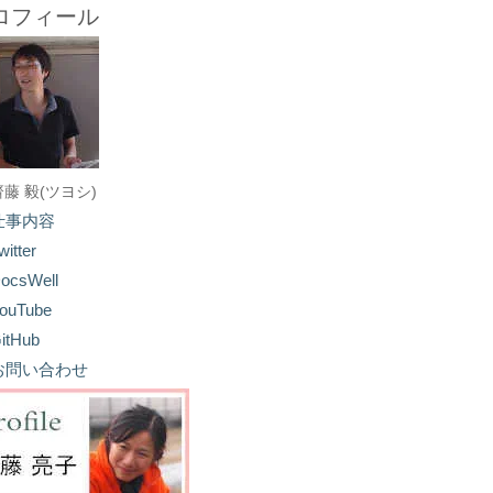
ロフィール
齋藤 毅(ツヨシ)
仕事内容
witter
ocsWell
ouTube
itHub
お問い合わせ