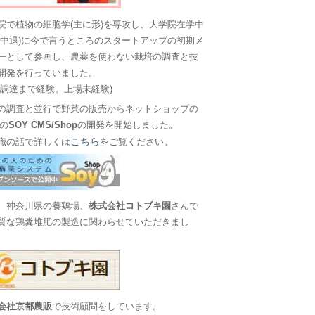
院で植物の細胞学(主に形)を専攻し、大学院在学中
に中退)に今で言うところのスタートアップの初期メ
ーとして参画し、農薬を使わない栽培の調査と技
開発を行っていました。
金調達まで経験。上場未経験)
の調査と並行で野菜の販売からネットショップの
Sの
SOY CMS/Shop
の開発を開始しました。
こちら
職の話で詳しくは
をご覧ください。
、神奈川県の養鶏場、
株式会社コトブキ園
さんで
質な鶏糞堆肥の製造に関わらせていただきまし
会社京都農販
で技術顧問をしています。