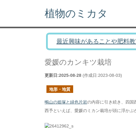
植物のミカタ
最近興味があることや肥料教
愛媛のカンキツ栽培
更新日:
2025-08-28
(作成日:
2023-08-03
)
地形・地質
鴫山の姫塚と緑色片岩
の内容に引き続き、四国
西予といえば、愛媛のミカン栽培が頭に浮かぶ