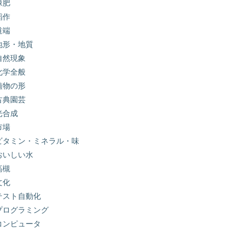
緑肥
稲作
道端
地形・地質
自然現象
化学全般
植物の形
古典園芸
光合成
市場
ビタミン・ミネラル・味
おいしい水
高槻
文化
テスト自動化
プログラミング
コンピュータ