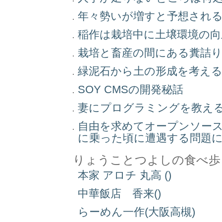
年々勢いが増すと予想され
稲作は栽培中に土壌環境の
栽培と畜産の間にある糞詰
緑泥石から土の形成を考え
SOY CMSの開発秘話
妻にプログラミングを教え
自由を求めてオープンソー
に乗った頃に遭遇する問題
りょうことつよしの食べ歩
本家 アロチ 丸高 ()
中華飯店 香来()
らーめん一作(大阪高槻)