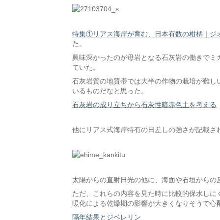
特集①リアス海岸が育む、日本有数の柑橘｜ジオ
た。
興味深かったのが母岩となる石灰岩の働きでミカ
ていた。
石灰岩質の地質帯では大半の作物の栽培が難し
いるものだなと思った。
石灰岩の成り立ちから石灰性暗赤色土を考える
他にリアス式海岸特有の日差しの強さが記載さ
太陽からの直射日光の他に、海面や石垣からの
ただ、これらの内容を見た時に比較的保水しに
暖化による乾燥期の影響が大きくなりそうで心
隔年結果とジベレリン