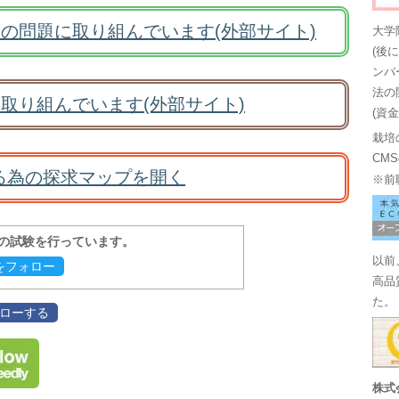
の問題に取り組んでいます(外部サイト)
大学
(後
ンバ
法の
取り組んでいます(外部サイト)
(資
栽培
CM
る為の探求マップを開く
※前
報の試験を行っています。
以前
evをフォロー
高品
た。
フォローする
株式