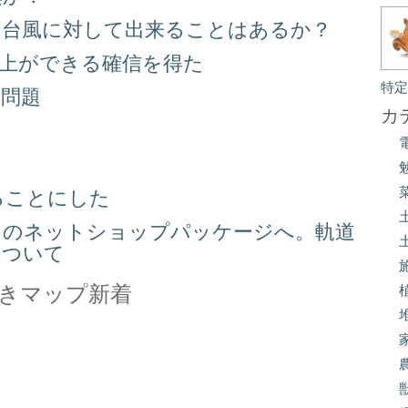
る台風に対して出来ることはあるか？
向上ができる確信を得た
特
り問題
カ
る
ることにした
スのネットショップパッケージへ。軌道
について
きマップ新着