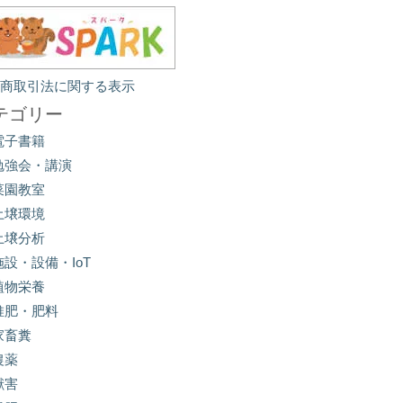
定商取引法に関する表示
テゴリー
電子書籍
勉強会・講演
菜園教室
土壌環境
土壌分析
施設・設備・IoT
植物栄養
堆肥・肥料
家畜糞
農薬
獣害