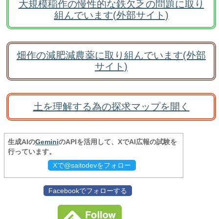
大規模稲作の慢性的な鉄欠乏の問題に取り
組んでいます(外部サイト)
畑作の減肥減農薬に取り組んでいます(外部
サイト)
土を理解する為の探求マップを開く
生成AIの
Gemini
のAPIを活用して、XでAI広報の試験を
行っています。
Xで@saitodevをフォロー
Facebookでフォローする