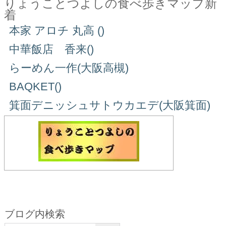
りょうことつよしの食べ歩きマップ新
着
本家 アロチ 丸高 ()
中華飯店 香来()
らーめん一作(大阪高槻)
BAQKET()
箕面デニッシュサトウカエデ(大阪箕面)
ブログ内検索