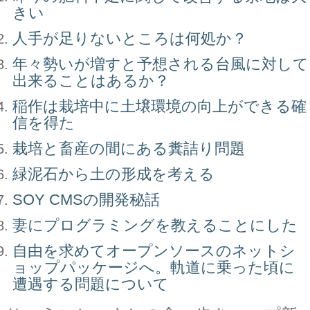
きい
人手が足りないところは何処か？
年々勢いが増すと予想される台風に対して
出来ることはあるか？
稲作は栽培中に土壌環境の向上ができる確
信を得た
栽培と畜産の間にある糞詰り問題
緑泥石から土の形成を考える
SOY CMSの開発秘話
妻にプログラミングを教えることにした
自由を求めてオープンソースのネットシ
ョップパッケージへ。軌道に乗った頃に
遭遇する問題について