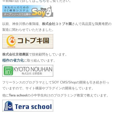
こちら
※前職の話で詳しくは
をご覧ください。
以前、神奈川県の養鶏場、
株式会社コトブキ園
さんで高品質な鶏糞堆肥の
製造に関わらせていただきました。
株式会社京都農販
で技術顧問をしています。
稲作の省力化
に取り組んでいます。
フリーランスのプログラマとしてSOY CMS/Shopの開発も引き続き行っ
ていますので、サイト構築やプラグインの開発をしています。
他に
Tera school
の小中学生向けのプログラミング教室で教えています。