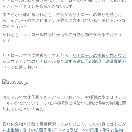
リナロールに惹き付けられて、リナロールを摂取しても、人体では
そこからビタミンを合成できないはず。
木の芽から離れるけれども、果実からリナロールの香りを感じた
ら、そこから果実にビタミンが豊富に含まれていると感じるからな
のだろうか？
それとも、リナロール自身に何らかの有効な効果があるのだろう
か？
リナロールで再度検索をしてみたら、
リナロールの抗菌活性とウン
シュウミカンでのリナロールを合成する遺伝子の発現 - 農研機構の
ページ
に辿り着いた。
タイトルで大体予想できるだろうけれども、柑橘類の皮にはリナロ
ールが含まれていて、それが柑橘類に感染する菌の増殖の抑制に関
与しているというもの。
香り化合物と抗菌で再度検索してみたところ、古い内容ではあるが
井上重治 - 香りの抗菌作用-アロマセラピーへの応用 - 化学と生物