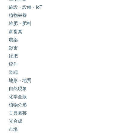
施設・設備・IoT
植物栄養
堆肥・肥料
家畜糞
農薬
獣害
緑肥
稲作
道端
地形・地質
自然現象
化学全般
植物の形
古典園芸
光合成
市場