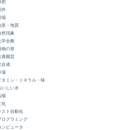
緑肥
稲作
道端
地形・地質
自然現象
化学全般
植物の形
古典園芸
光合成
市場
ビタミン・ミネラル・味
おいしい水
高槻
文化
テスト自動化
プログラミング
コンピュータ