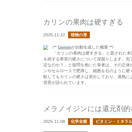
カリンの果肉は硬すぎる
2025-11-22
植物の形
/**
Gemini
が自動生成した概要 **/
「カリンの果肉は硬すぎる」と題された本
を絶する果実の硬さについて深掘りします。包
定なのか？」と疑問を抱いた筆者は、その正体
ンやセルロースで肥厚し、細胞を石のように硬
較してもカリンの硬さは突出しており、過熟に
背景が語られています。
メラノイジンには還元剤的
2025-11-08
化学全般
ビタミン・ミネラ