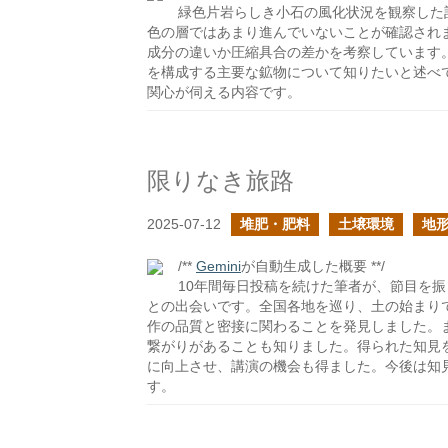
緑色片岩らしき小石の風化状況を観察した
色の層ではあまり進んでいないことが確認され
成分の違いか圧縮具合の差かを考察しています
を構成する主要な鉱物について知りたいと述べ
関心が伺える内容です。
限りなき旅路
2025-07-12
堆肥・肥料
土壌環境
地
/**
Gemini
が自動生成した概要 **/
10年間毎日投稿を続けた筆者が、節目を振
との出会いです。全国各地を巡り、土の始まり
作の品質と密接に関わることを発見しました。
繋がりがあることも知りました。得られた知見
に向上させ、講演の機会も得ました。今後は知
す。