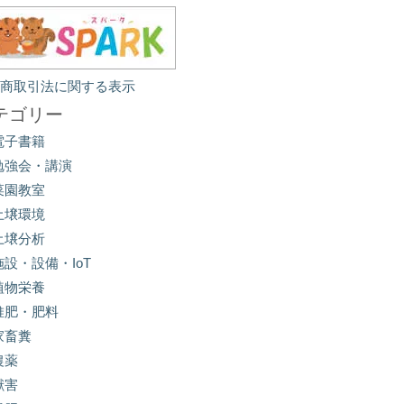
定商取引法に関する表示
テゴリー
電子書籍
勉強会・講演
菜園教室
土壌環境
土壌分析
施設・設備・IoT
植物栄養
堆肥・肥料
家畜糞
農薬
獣害