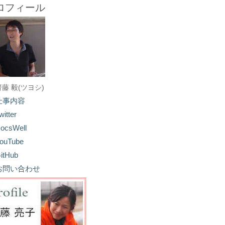
ロフィール
齋藤 毅(ツヨシ)
仕事内容
witter
ocsWell
ouTube
itHub
お問い合わせ