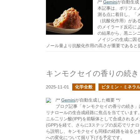
/**
Gemini
が自動生成し
本記事は、ポリフェ
測る点に着目し、「
（抗酸化作用）があ
のメイラード反応に
の結果から、黒ニン
ノイジンの生成に因
ノール量より抗酸化作用の高さが重要であると
キンモクセイの香りの続き
2025-11-01
化学全般
ビタミン・ミネラ
/**
Gemini
が自動生成した概要 **/
ブログ記事「キンモクセイの香りの続き」
リナロールの生合成経路に焦点を当てています
ニル二リン酸(IPP)を前駆体として合成される
(GPP)を経て、さらに3ステップの反応でリ
ら説明し、キンモクセイも同様の経路を辿ると
への変化について掘り下げる予定です。