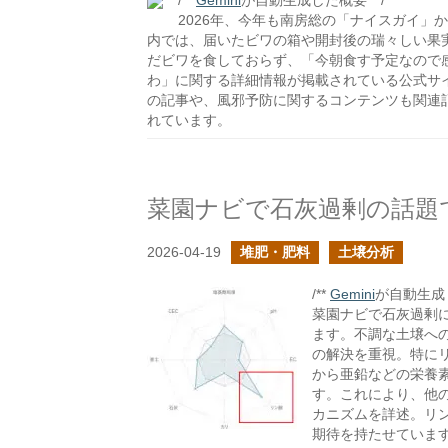
/**
Gemini
が自動生成した概要 **/
2026年、今年も南房総の「ナイスガイ」
内では、届いたビワの箱や開封後の瑞々しい果
だビワを食しておらず、「今朝食す予定なので
わ」に関する詳細情報が掲載されている公式サ
の記事や、風邪予防に関するコンテンツも関連
れています。
菜園ナビで石灰過剰の話題
2026-04-19
堆肥・肥料
土壌分析
/**
Gemini
が自動生成し
菜園ナビで石灰過剰
ます。不調な土壌へ
の解決を重視。特に
から亜鉛などの栄養
す。これにより、他
カニズムを詳述。リ
期待を持たせていま