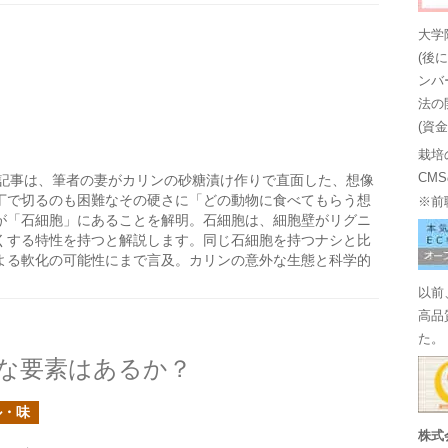
大学
(後
ンバ
法の
(資
栽培
CM
記事は、筆者の妻がカリンの砂糖漬け作りで直面した、想像
丁で切るのも困難なその硬さに「どの動物に食べてもらう想
※前
が「石細胞」にあることを解明。石細胞は、細胞壁がリグニ
くする特性を持つと解説します。同じ石細胞を持つナシと比
よる軟化の可能性にまで言及。カリンの意外な生態と科学的
以前
高品
た。
な要素はあるか？
ル・味
株式