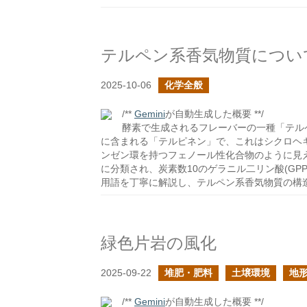
テルペン系香気物質につい
2025-10-06
化学全般
/**
Gemini
が自動生成した概要 **/
酵素で生成されるフレーバーの一種「テル
に含まれる「テルピネン」で、これはシクロヘ
ンゼン環を持つフェノール性化合物のように見
に分類され、炭素数10のゲラニル二リン酸(G
用語を丁寧に解説し、テルペン系香気物質の構
緑色片岩の風化
2025-09-22
堆肥・肥料
土壌環境
地
/**
Gemini
が自動生成した概要 **/