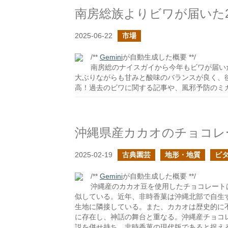
南房総族よりビワが届いた2
2025-06-22
市場
/**
Gemini
が自動生成した概要 **/
南房総のナイスガイから今年もビワが届い
大ぶりながらも甘みと酸味のバランスが良く、
高！過去のビワに関する記事や、風邪予防のミ
沖縄県産カカオのチョコレ
2025-02-19
古典園芸
地形・地質
ビ
/**
Gemini
が自動生成した概要 **/
沖縄産のカカオ豆を使用したチョコレート
似している。近年、非時香菓は沖縄北部で自生
生地に隣接している。また、カカオは歴史的に
に存在し、神話の舞台と重なる。沖縄産チョコ
説を併せ持ち、非時香菓の現代版であると捉え