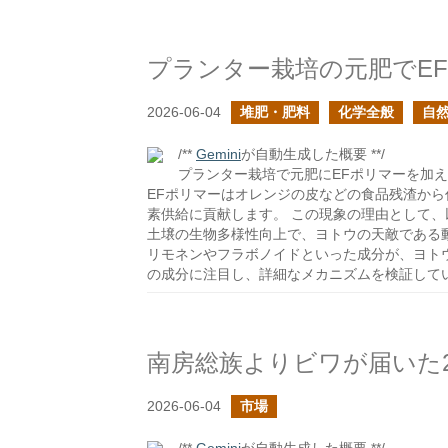
2026-06-04
堆肥・肥料
化学全般
自
/**
Gemini
が自動生成した概要 **/
プランター栽培で元肥にEFポリマーを加
EFポリマーはオレンジの皮などの食品残渣か
素供給に貢献します。 この現象の理由として、以
土壌の生物多様性向上で、ヨトウの天敵である動
リモネンやフラボノイドといった成分が、ヨト
の成分に注目し、詳細なメカニズムを検証して
南房総族よりビワが届いた2
2026-06-04
市場