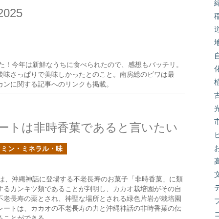
025
た！今年は新鮮なうちに食べられたので、感想もバッチリ。
後味さっぱりで美味しかったとのこと。南房総のビワは最
カンに関する記事へのリンクも掲載。
ートは非時香菓であると言いたい
タミン・ミネラル・味
は、沖縄神話に登場する不老長寿のお菓子「非時香菓」に類
するカンキツ類であることが判明し、カカオ栽培園がその自
不老長寿の薬とされ、神聖な場所とされる緑色片岩が栽培園
レートは、カカオの不老長寿の力と沖縄神話の非時香菓の伝
ることができる。