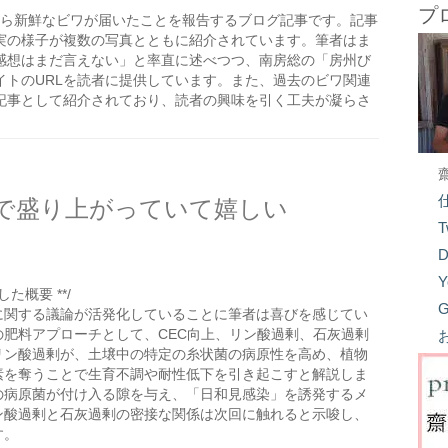
プ
から新鮮なビワが届いたことを報告するブログ記事です。記事
実の様子が複数の写真とともに紹介されています。筆者はま
感想はまだ言えない」と率直に述べつつ、南房総の「房州び
イトのURLを読者に提供しています。また、過去のビワ関連
記事として紹介されており、読者の興味を引く工夫が凝らさ
で盛り上がっていて嬉しい
T
D
Y
た概要 **/
G
に関する議論が活発化していることに筆者は喜びを感じてい
の肥料アプローチとして、CEC向上、リン酸過剰、石灰過剰
リン酸過剰が、土壌中の特定の糸状菌の病原性を高め、植物
素を奪うことで生育不調や耐性低下を引き起こすと解説しま
の病原菌が付け入る隙を与え、「日和見感染」を誘発するメ
ン酸過剰と石灰過剰の密接な関係は次回に触れると示唆し、
す。