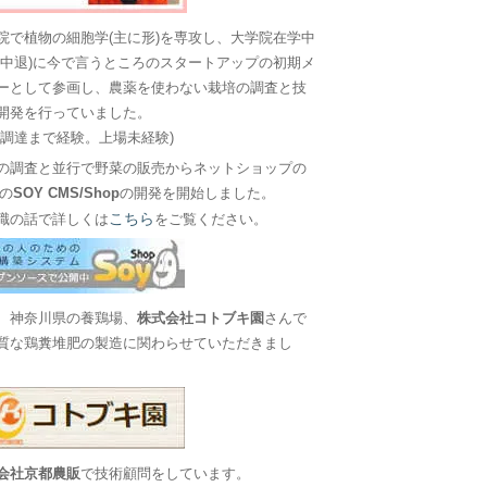
院で植物の細胞学(主に形)を専攻し、大学院在学中
に中退)に今で言うところのスタートアップの初期メ
ーとして参画し、農薬を使わない栽培の調査と技
開発を行っていました。
金調達まで経験。上場未経験)
の調査と並行で野菜の販売からネットショップの
Sの
SOY CMS/Shop
の開発を開始しました。
こちら
職の話で詳しくは
をご覧ください。
、神奈川県の養鶏場、
株式会社コトブキ園
さんで
質な鶏糞堆肥の製造に関わらせていただきまし
会社京都農販
で技術顧問をしています。