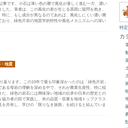
記事です。小石は薄い色の層で風化が著しく進む一方、濃い
ました。筆者は、この風化の差が生じる原因に疑問を抱き、
。特に、もし成分が異なるのであれば、風化しにくい濃い層
ており、緑色片岩の地質学的特性や風化メカニズムへの深い
特
カ
形・地質
り返ります。この10年で最も印象深かったのは「緑色片岩」
である母岩の理解を深める中で、それが農業生産性、特に稲
また、緑色の岩石には興味深い地域の伝承や日本の歴史との
を協力者の田で実践し、米の品質・収量を地域トップクラス
見を共有し、学びの「限りなき旅路」を続けると結んでいま