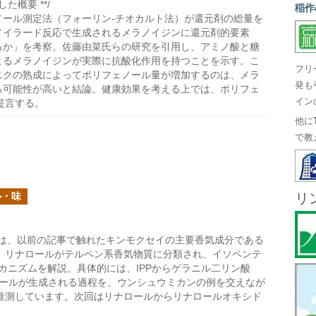
た概要 **/
稲作
ノール測定法（フォーリン-チオカルト法）が還元剤の総量を
メイラード反応で生成されるメラノイジンに還元剤的要素
るか」を考察。佐藤由菜氏らの研究を引用し、アミノ酸と糖
よるメラノイジンが実際に抗酸化作用を持つことを示す。こ
フリ
ニクの熟成によってポリフェノール量が増加するのは、メラ
発も
る可能性が高いと結論。健康効果を考える上では、ポリフェ
イン
提言する。
他に
で教
ル・味
リ
は、以前の記事で触れたキンモクセイの主要香気成分である
。リナロールがテルペン系香気物質に分類され、イソペンテ
メカニズムを解説。具体的には、IPPからゲラニル二リン酸
ナロールが生成される過程を、ウンシュウミカンの例を交えなが
推測しています。次回はリナロールからリナロールオキシド