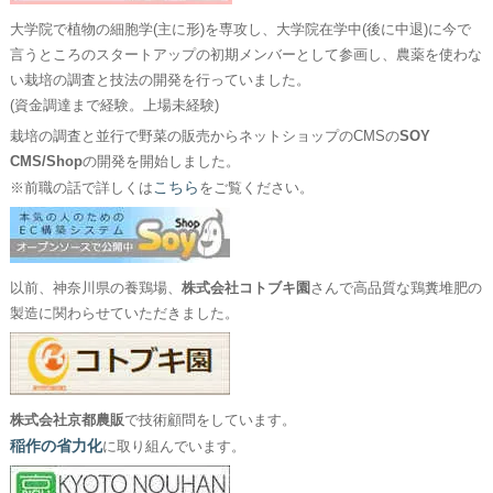
大学院で植物の細胞学(主に形)を専攻し、大学院在学中(後に中退)に今で
言うところのスタートアップの初期メンバーとして参画し、農薬を使わな
い栽培の調査と技法の開発を行っていました。
(資金調達まで経験。上場未経験)
栽培の調査と並行で野菜の販売からネットショップのCMSの
SOY
CMS/Shop
の開発を開始しました。
こちら
※前職の話で詳しくは
をご覧ください。
以前、神奈川県の養鶏場、
株式会社コトブキ園
さんで高品質な鶏糞堆肥の
製造に関わらせていただきました。
株式会社京都農販
で技術顧問をしています。
稲作の省力化
に取り組んでいます。