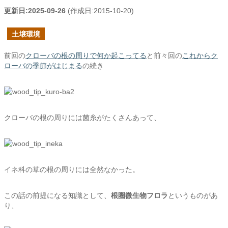
更新日:
2025-09-26
(作成日:
2015-10-20
)
土壌環境
前回の
クローバの根の周りで何か起こってる
と前々回の
これからク
ローバの季節がはじまる
の続き
クローバの根の周りには菌糸がたくさんあって、
イネ科の草の根の周りには全然なかった。
この話の前提になる知識として、
根圏微生物フロラ
というものがあ
り、