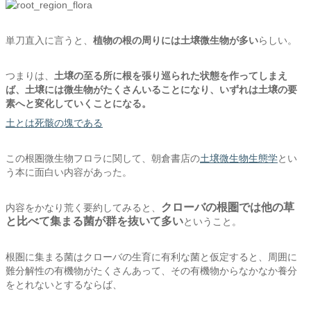
単刀直入に言うと、
植物の根の周りには土壌微生物が多い
らしい。
つまりは、
土壌の至る所に根を張り巡られた状態を作ってしまえ
ば、
土壌には微生物がたくさんいることになり、
いずれは土壌の要
素へと変化していくことになる。
土とは死骸の塊である
この根圏微生物フロラに関して、朝倉書店の
土壌微生物生態学
とい
う本に面白い内容があった。
クローバの根圏では他の草
内容をかなり荒く要約してみると、
と比べて集まる菌が群を抜いて多い
ということ。
根圏に集まる菌はクローバの生育に有利な菌と仮定すると、周囲に
難分解性の有機物がたくさんあって、その有機物からなかなか養分
をとれないとするならば、