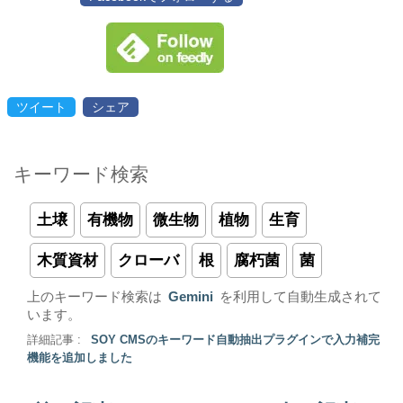
ツイート
シェア
キーワード検索
土壌
有機物
微生物
植物
生育
木質資材
クローバ
根
腐朽菌
菌
上のキーワード検索は
Gemini
を利用して自動生成されて
います。
詳細記事 :
SOY CMSのキーワード自動抽出プラグインで入力補完
機能を追加しました