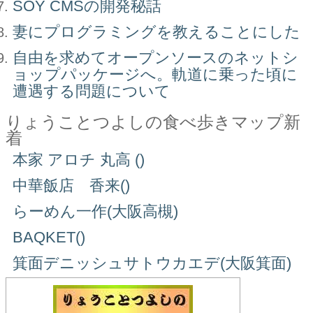
SOY CMSの開発秘話
妻にプログラミングを教えることにした
自由を求めてオープンソースのネットシ
ョップパッケージへ。軌道に乗った頃に
遭遇する問題について
りょうことつよしの食べ歩きマップ新
着
本家 アロチ 丸高 ()
中華飯店 香来()
らーめん一作(大阪高槻)
BAQKET()
箕面デニッシュサトウカエデ(大阪箕面)