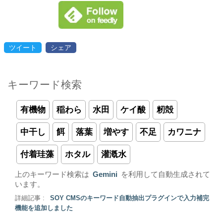
ツイート
シェア
キーワード検索
有機物
稲わら
水田
ケイ酸
籾殻
中干し
餌
落葉
増やす
不足
カワニナ
付着珪藻
ホタル
灌漑水
上のキーワード検索は
Gemini
を利用して自動生成されて
います。
詳細記事 :
SOY CMSのキーワード自動抽出プラグインで入力補完
機能を追加しました