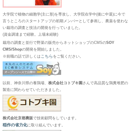
大学院で植物の細胞学(主に形)を専攻し、大学院在学中(後に中退)に今で
言うところのスタートアップの初期メンバーとして参画し、農薬を使わな
い栽培の調査と技法の開発を行っていました。
(資金調達まで経験。上場未経験)
栽培の調査と並行で野菜の販売からネットショップのCMSの
SOY
CMS/Shop
の開発を開始しました。
こちら
※前職の話で詳しくは
をご覧ください。
以前、神奈川県の養鶏場、
株式会社コトブキ園
さんで高品質な鶏糞堆肥の
製造に関わらせていただきました。
株式会社京都農販
で技術顧問をしています。
稲作の省力化
に取り組んでいます。