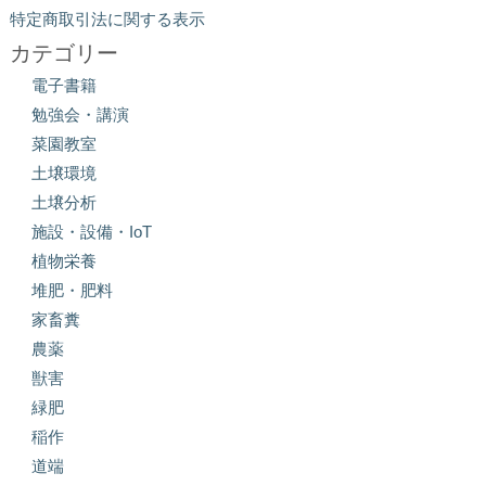
特定商取引法に関する表示
カテゴリー
電子書籍
勉強会・講演
菜園教室
土壌環境
土壌分析
施設・設備・IoT
植物栄養
堆肥・肥料
家畜糞
農薬
獣害
緑肥
稲作
道端