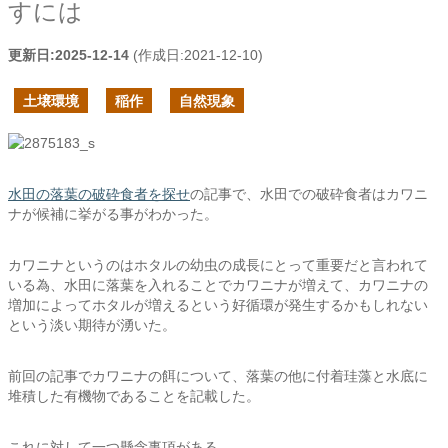
すには
更新日:
2025-12-14
(作成日:
2021-12-10
)
土壌環境
稲作
自然現象
水田の落葉の破砕食者を探せ
の記事で、水田での破砕食者はカワニ
ナが候補に挙がる事がわかった。
カワニナというのはホタルの幼虫の成長にとって重要だと言われて
いる為、水田に落葉を入れることでカワニナが増えて、カワニナの
増加によってホタルが増えるという好循環が発生するかもしれない
という淡い期待が湧いた。
前回の記事でカワニナの餌について、落葉の他に付着珪藻と水底に
堆積した有機物であることを記載した。
これに対して一つ懸念事項がある。