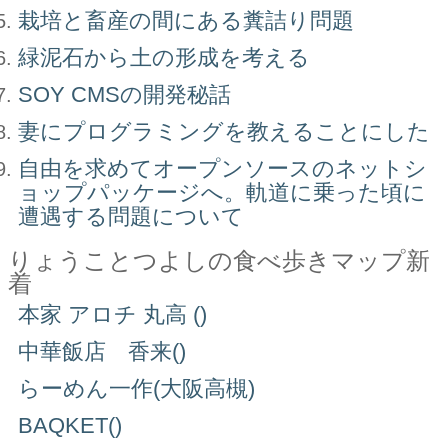
栽培と畜産の間にある糞詰り問題
緑泥石から土の形成を考える
SOY CMSの開発秘話
妻にプログラミングを教えることにした
自由を求めてオープンソースのネットシ
ョップパッケージへ。軌道に乗った頃に
遭遇する問題について
りょうことつよしの食べ歩きマップ新
着
本家 アロチ 丸高 ()
中華飯店 香来()
らーめん一作(大阪高槻)
BAQKET()