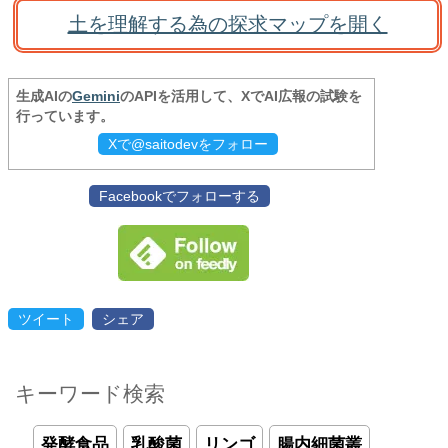
土を理解する為の探求マップを開く
生成AIの
Gemini
のAPIを活用して、XでAI広報の試験を
行っています。
Xで@saitodevをフォロー
Facebookでフォローする
ツイート
シェア
キーワード検索
発酵食品
乳酸菌
リンゴ
腸内細菌叢