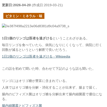
更新日:
2026-04-20
(作成日:
2019-03-21
)
ビタミン・ミネラル・味
1日1個のリンゴは医者を遠ざける
ということわざがある。
毎日リンゴを食べていたら、病気になりにくくなって、病院に行く
回数が減るというという解釈で良いだろう。
1日1個のリンゴは医者を遠ざける - Wikipedia
この話を初めて聞いた時、合わせて下記のような話も聞いた。
リンゴにはオリゴ糖が豊富に含まれている。
人体ではオリゴ糖を分解・消化することが出来ず、腸まで届く。
腸内のビフィズス菌はオリゴ糖を分解出来て腸内細菌叢で優位にな
る。
腸内細菌叢とビフィズス菌