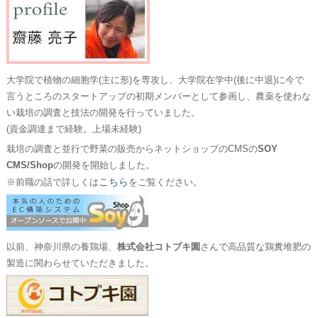
大学院で植物の細胞学(主に形)を専攻し、大学院在学中(後に中退)に今で
言うところのスタートアップの初期メンバーとして参画し、農薬を使わな
い栽培の調査と技法の開発を行っていました。
(資金調達まで経験。上場未経験)
栽培の調査と並行で野菜の販売からネットショップのCMSの
SOY
CMS/Shop
の開発を開始しました。
こちら
※前職の話で詳しくは
をご覧ください。
以前、神奈川県の養鶏場、
株式会社コトブキ園
さんで高品質な鶏糞堆肥の
製造に関わらせていただきました。