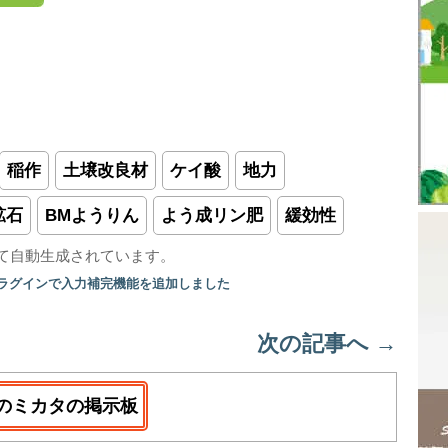
稲作
土壌改良材
ケイ酸
地力
鉱石
BMようりん
よう成リン肥
緩効性
て自動生成されています。
プラグインで入力補完機能を追加しました
次の記事へ
→
のミカタの掲示板