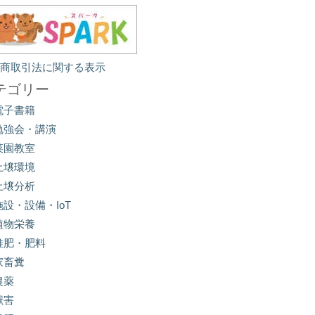
定商取引法に関する表示
テゴリー
電子書籍
勉強会・講演
菜園教室
土壌環境
土壌分析
施設・設備・IoT
植物栄養
堆肥・肥料
家畜糞
農薬
獣害