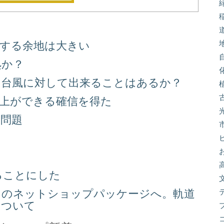
善する余地は大きい
処か？
る台風に対して出来ることはあるか？
向上ができる確信を得た
り問題
る
ることにした
スのネットショップパッケージへ。軌道
について