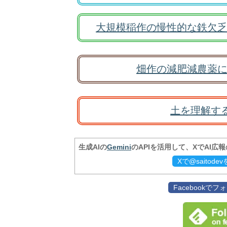
大規模稲作の慢性的な鉄欠乏
畑作の減肥減農薬に
土を理解す
生成AIの
Gemini
のAPIを活用して、XでAI広
Xで@saitod
Facebookで