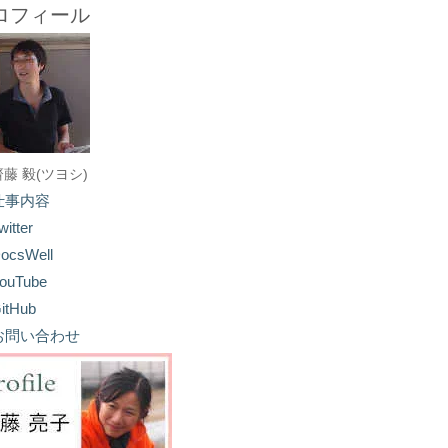
ロフィール
齋藤 毅(ツヨシ)
仕事内容
witter
ocsWell
ouTube
itHub
お問い合わせ