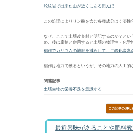
蛇紋岩で出来た山が近くにある田んぼ
この処理によりリン酸を含む各種成分はく溶性
なぜ、ここで土壌改良材と明記するのか？とい
め、後は腐植と併用すると土壌の物理性・化学
稲作でカリウムの施肥を減らして、二酸化炭素
稲作は地力で穫るというが、その地力の人工的
関連記事
土壌生物の栄養不足を意識する
この記事のURL
最近興味があることや肥料教