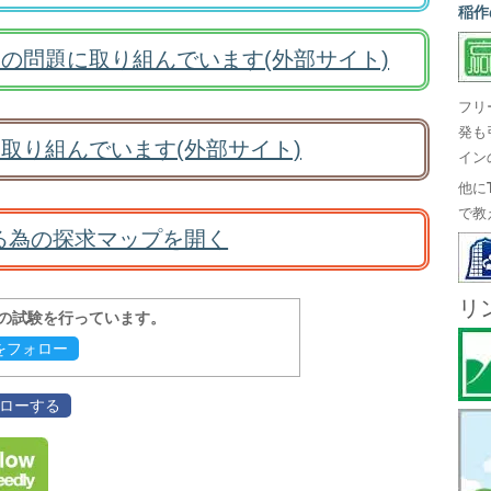
稲作
の問題に取り組んでいます(外部サイト)
フリ
発も
取り組んでいます(外部サイト)
イン
他に
で教
る為の探求マップを開く
リ
報の試験を行っています。
evをフォロー
フォローする