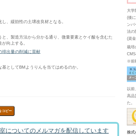
大学
(後
化し、緩効性の土壌改良材となる。
ンバ
法の
うと、製造方法から分かる通り、微量要素とケイ酸を含むた
(資
性が向上する。
栽培
の排出量の削減に貢献
CM
※前
な基としてBMようりんを当てはめるのか。
以前
高品
た。
をコピー
室についてのメルマガを配信しています
株式