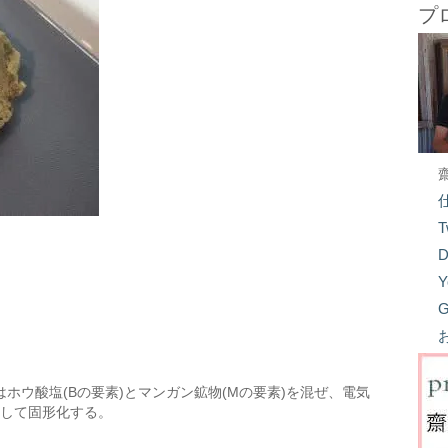
プ
T
D
Y
G
ホウ酸塩(Bの要素)とマンガン鉱物(Mの要素)を混ぜ、電気
冷して固形化する。