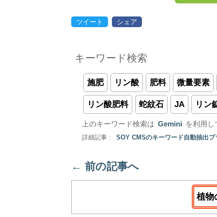
ツイート
シェア
キーワード検索
施肥
リン酸
肥料
微量要素
リン酸肥料
蛇紋石
JA
リン
上のキーワード検索は
Gemini
を利用し
詳細記事 :
SOY CMSのキーワード自動抽出
←
前の記事へ
植物