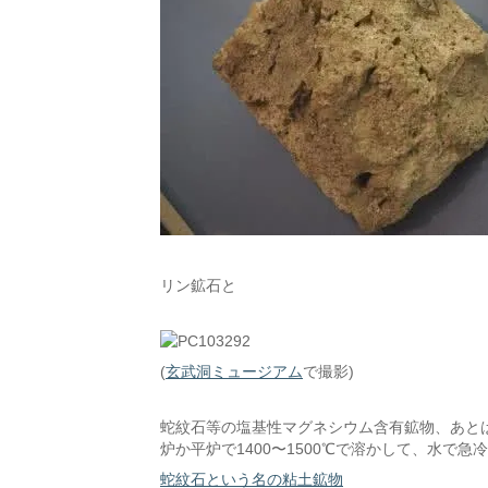
リン鉱石と
(
玄武洞ミュージアム
で撮影)
蛇紋石等の塩基性マグネシウム含有鉱物、あとは
炉か平炉で1400〜1500℃で溶かして、水で急
蛇紋石という名の粘土鉱物