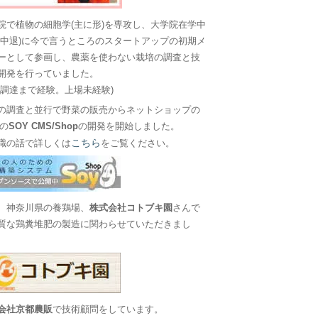
院で植物の細胞学(主に形)を専攻し、大学院在学中
に中退)に今で言うところのスタートアップの初期メ
ーとして参画し、農薬を使わない栽培の調査と技
開発を行っていました。
金調達まで経験。上場未経験)
の調査と並行で野菜の販売からネットショップの
Sの
SOY CMS/Shop
の開発を開始しました。
こちら
職の話で詳しくは
をご覧ください。
、神奈川県の養鶏場、
株式会社コトブキ園
さんで
質な鶏糞堆肥の製造に関わらせていただきまし
会社京都農販
で技術顧問をしています。