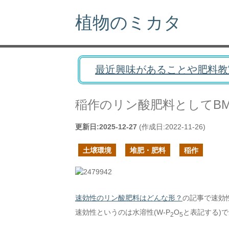
植物のミカタ
最近興味があることや肥料教
稲作のリン酸肥料としてB
更新日:
2025-12-27
(作成日:
2022-11-26
)
土壌環境
堆肥・肥料
稲作
速効性のリン酸肥料はどんな形？
の記事で速効
速効性というのは水溶性(W-P
O
と表記する)
2
5