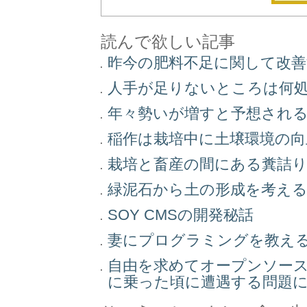
読んで欲しい記事
昨今の肥料不足に関して改
人手が足りないところは何
年々勢いが増すと予想され
稲作は栽培中に土壌環境の
栽培と畜産の間にある糞詰
緑泥石から土の形成を考え
SOY CMSの開発秘話
妻にプログラミングを教え
自由を求めてオープンソー
に乗った頃に遭遇する問題