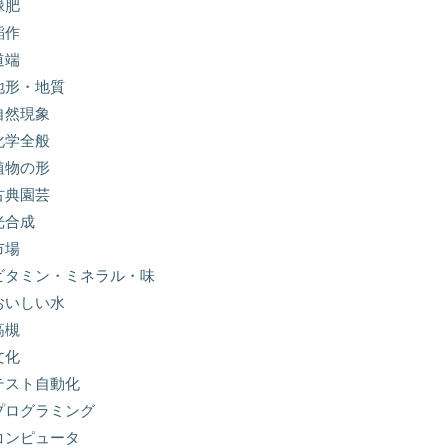
緑肥
稲作
道端
地形・地質
自然現象
化学全般
植物の形
古典園芸
光合成
市場
ビタミン・ミネラル・味
おいしい水
高槻
文化
テスト自動化
プログラミング
コンピュータ