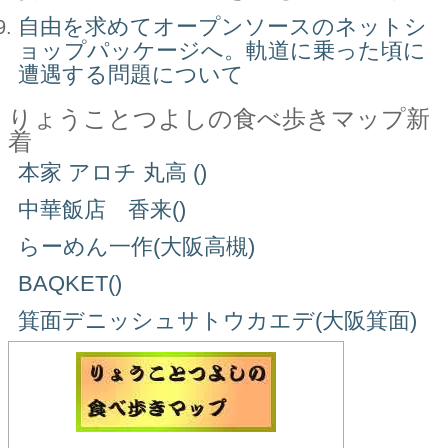
自由を求めてオープンソースのネットシ
ョップパッケージへ。軌道に乗った頃に
遭遇する問題について
りょうことつよしの食べ歩きマップ新
着
本家 アロチ 丸高 ()
中華飯店 香来()
らーめん一作(大阪高槻)
BAQKET()
箕面デニッシュサトウカエデ(大阪箕面)