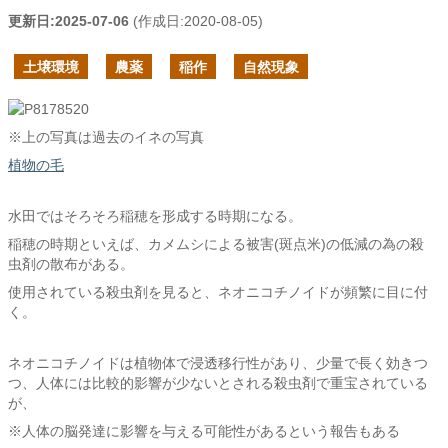
更新日:
2025-07-06
(作成日:
2020-08-05
)
土壌環境
農薬
稲作
自然現象
※上の写真は過去のイネの写真
植物の毛
水田ではそろそろ稲穂を形成する時期になる。
稲穂の時期といえば、カメムシによる被害(斑点米)の低減の為の殺
虫剤の散布がある。
使用されている殺虫剤を見ると、ネオニコチノイドが頻繁に目に付
く。
ネオニコチノイドは植物体で浸透移行性があり、少量で長く効きつ
つ、人体には比較的影響が少ないとされる殺虫剤で重宝されている
が、
※人体の脳発達に影響を与える可能性があるという報告もある