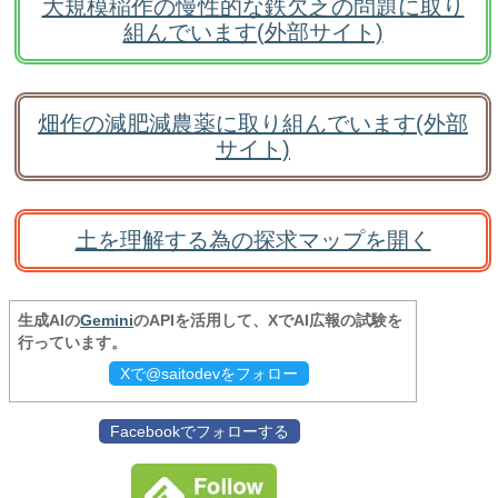
大規模稲作の慢性的な鉄欠乏の問題に取り
組んでいます(外部サイト)
畑作の減肥減農薬に取り組んでいます(外部
サイト)
土を理解する為の探求マップを開く
生成AIの
Gemini
のAPIを活用して、XでAI広報の試験を
行っています。
Xで@saitodevをフォロー
Facebookでフォローする