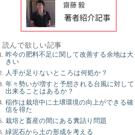
読んで欲しい記事
昨今の肥料不足に関して改善する余地は大
きい
人手が足りないところは何処か？
年々勢いが増すと予想される台風に対して
出来ることはあるか？
稲作は栽培中に土壌環境の向上ができる確
信を得た
栽培と畜産の間にある糞詰り問題
緑泥石から土の形成を考える