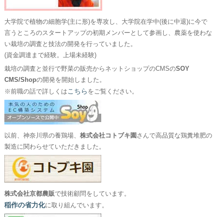
大学院で植物の細胞学(主に形)を専攻し、大学院在学中(後に中退)に今で
言うところのスタートアップの初期メンバーとして参画し、農薬を使わな
い栽培の調査と技法の開発を行っていました。
(資金調達まで経験。上場未経験)
栽培の調査と並行で野菜の販売からネットショップのCMSの
SOY
CMS/Shop
の開発を開始しました。
こちら
※前職の話で詳しくは
をご覧ください。
以前、神奈川県の養鶏場、
株式会社コトブキ園
さんで高品質な鶏糞堆肥の
製造に関わらせていただきました。
株式会社京都農販
で技術顧問をしています。
稲作の省力化
に取り組んでいます。