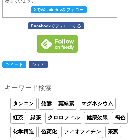
行っています。
Xで@saitodevをフォロー
Facebookでフォローする
ツイート
シェア
キーワード検索
タンニン
発酵
葉緑素
マグネシウム
紅茶
緑茶
クロロフィル
健康効果
褐色
化学構造
色変化
フィオフィチン
茶葉