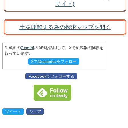
サイト)
土を理解する為の探求マップを開く
生成AIの
Gemini
のAPIを活用して、XでAI広報の試験を
行っています。
Xで@saitodevをフォロー
Facebookでフォローする
ツイート
シェア