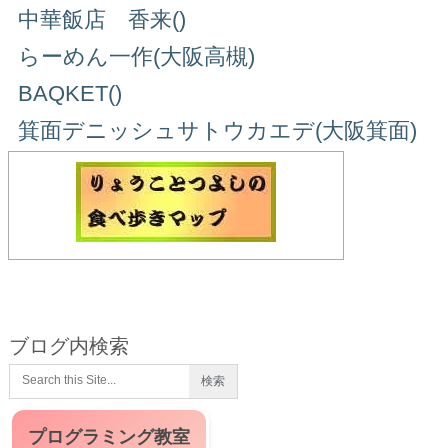
中華飯店 香来()
らーめん一作(大阪高槻)
BAQKET()
箕面デニッシュサトウカエデ(大阪箕面)
ブログ内検索
プログラミング教室