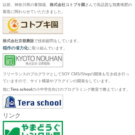
以前、神奈川県の養鶏場、
株式会社コトブキ園
さんで高品質な鶏糞堆肥の
製造に関わらせていただきました。
株式会社京都農販
で技術顧問をしています。
稲作の省力化
に取り組んでいます。
フリーランスのプログラマとしてSOY CMS/Shopの開発も引き続き行っ
ていますので、サイト構築やプラグインの開発をしています。
他に
Tera school
の小中学生向けのプログラミング教室で教えています。
リンク