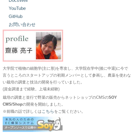
DocsWell
YouTube
GitHub
お問い合わせ
大学院で植物の細胞学(主に形)を専攻し、大学院在学中(後に中退)に今で
言うところのスタートアップの初期メンバーとして参画し、農薬を使わな
い栽培の調査と技法の開発を行っていました。
(資金調達まで経験。上場未経験)
栽培の調査と並行で野菜の販売からネットショップのCMSの
SOY
CMS/Shop
の開発を開始しました。
こちら
※前職の話で詳しくは
をご覧ください。