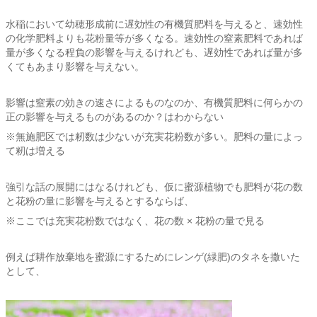
水稲において幼穂形成前に遅効性の有機質肥料を与えると、速効性
の化学肥料よりも花粉量等が多くなる。速効性の窒素肥料であれば
量が多くなる程負の影響を与えるけれども、遅効性であれば量が多
くてもあまり影響を与えない。
影響は窒素の効きの速さによるものなのか、有機質肥料に何らかの
正の影響を与えるものがあるのか？はわからない
※無施肥区では籾数は少ないが充実花粉数が多い。肥料の量によっ
て籾は増える
強引な話の展開にはなるけれども、仮に蜜源植物でも肥料が花の数
と花粉の量に影響を与えるとするならば、
※ここでは充実花粉数ではなく、花の数 × 花粉の量で見る
例えば耕作放棄地を蜜源にするためにレンゲ(緑肥)のタネを撒いた
として、