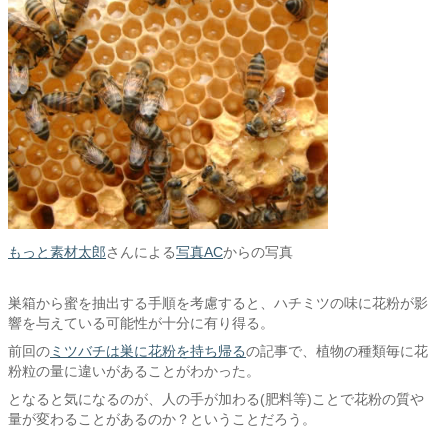
もっと素材太郎
さんによる
写真AC
からの写真
巣箱から蜜を抽出する手順を考慮すると、ハチミツの味に花粉が影
響を与えている可能性が十分に有り得る。
前回の
ミツバチは巣に花粉を持ち帰る
の記事で、植物の種類毎に花
粉粒の量に違いがあることがわかった。
となると気になるのが、人の手が加わる(肥料等)ことで花粉の質や
量が変わることがあるのか？ということだろう。