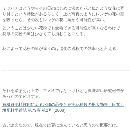
ミツバチはどうやらその日のはじめに決めた花と似たような花に寄
り付くという特徴があるらしく、上の写真のようにレンゲの花の蜜
を吸ったら、その次もレンゲの花に向かう可能性が高い。
ということは少ない花粉でも受粉できる可能性が高くなるわけで、
花毎の花粉の量は少なくても済むことになる。
花によって花粉の量が違うのは進化の過程での効率化と言える。
それを踏まえた上で、マメ科ではないけれども興味深い研究報告が
あったので紹介する。
有機質肥料施用による水稲の葯長と充実花粉数の拡大効果 - 日本土
壌肥料学雑誌 第79巻 第2号 (2008)
古い論文なので、現在では更に進んでいると思うので概要だけ。