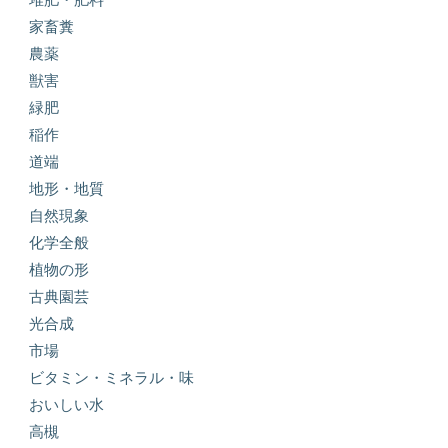
家畜糞
農薬
獣害
緑肥
稲作
道端
地形・地質
自然現象
化学全般
植物の形
古典園芸
光合成
市場
ビタミン・ミネラル・味
おいしい水
高槻