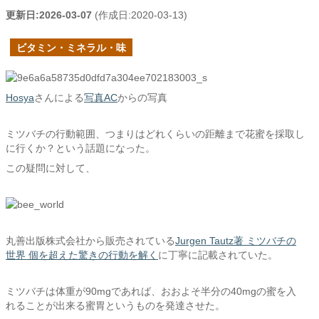
更新日:
2026-03-07
(作成日:
2020-03-13
)
ビタミン・ミネラル・味
Hosya
さんによる
写真AC
からの写真
ミツバチの行動範囲、つまりはどれくらいの距離まで花蜜を採取し
に行くか？という話題になった。
この疑問に対して、
丸善出版株式会社から販売されている
Jurgen Tautz著 ミツバチの
世界 個を超えた驚きの行動を解く
に丁寧に記載されていた。
ミツバチは体重が90mgであれば、おおよそ半分の40mgの蜜を入
れることが出来る蜜胃というものを発達させた。