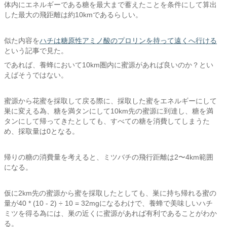
体内にエネルギーである糖を最大まで蓄えたことを条件にして算出
した最大の飛距離は約10kmであるらしい。
似た内容を
ハチは糖原性アミノ酸のプロリンを持って遠くへ行ける
という記事で見た。
であれば、養蜂において10km圏内に蜜源があれば良いのか？とい
えばそうではない。
蜜源から花蜜を採取して戻る際に、採取した蜜をエネルギーにして
巣に変える為、糖を満タンにして10km先の蜜源に到達し、糖を満
タンにして帰ってきたとしても、すべての糖を消費してしまうた
め、採取量は0となる。
帰りの糖の消費量を考えると、ミツバチの飛行距離は2〜4km範囲
になる。
仮に2km先の蜜源から蜜を採取したとしても、巣に持ち帰れる蜜の
量が40 * (10 - 2) ÷ 10 = 32mgになるわけで、養蜂で美味しいハチ
ミツを得る為には、巣の近くに蜜源があれば有利であることがわか
る。