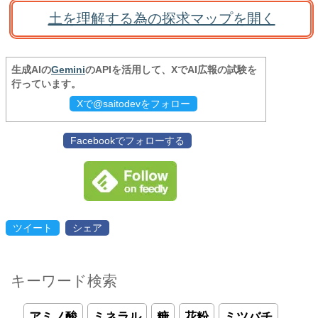
土を理解する為の探求マップを開く
生成AIの
Gemini
のAPIを活用して、XでAI広報の試験を
行っています。
Xで@saitodevをフォロー
Facebookでフォローする
ツイート
シェア
キーワード検索
アミノ酸
ミネラル
糖
花粉
ミツバチ