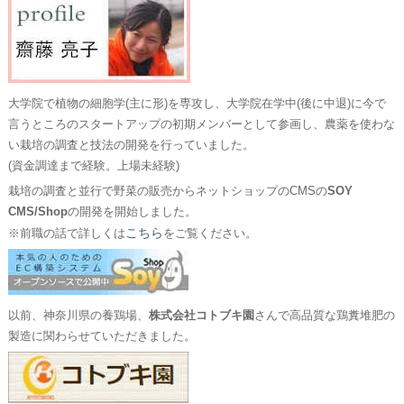
大学院で植物の細胞学(主に形)を専攻し、大学院在学中(後に中退)に今で
言うところのスタートアップの初期メンバーとして参画し、農薬を使わな
い栽培の調査と技法の開発を行っていました。
(資金調達まで経験。上場未経験)
栽培の調査と並行で野菜の販売からネットショップのCMSの
SOY
CMS/Shop
の開発を開始しました。
こちら
※前職の話で詳しくは
をご覧ください。
以前、神奈川県の養鶏場、
株式会社コトブキ園
さんで高品質な鶏糞堆肥の
製造に関わらせていただきました。