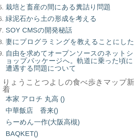
栽培と畜産の間にある糞詰り問題
緑泥石から土の形成を考える
SOY CMSの開発秘話
妻にプログラミングを教えることにした
自由を求めてオープンソースのネットシ
ョップパッケージへ。軌道に乗った頃に
遭遇する問題について
りょうことつよしの食べ歩きマップ新
着
本家 アロチ 丸高 ()
中華飯店 香来()
らーめん一作(大阪高槻)
BAQKET()