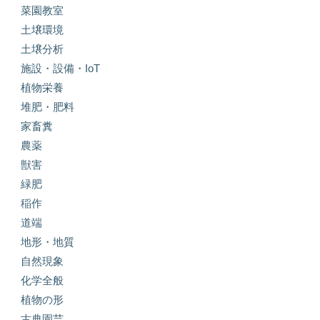
菜園教室
土壌環境
土壌分析
施設・設備・IoT
植物栄養
堆肥・肥料
家畜糞
農薬
獣害
緑肥
稲作
道端
地形・地質
自然現象
化学全般
植物の形
古典園芸