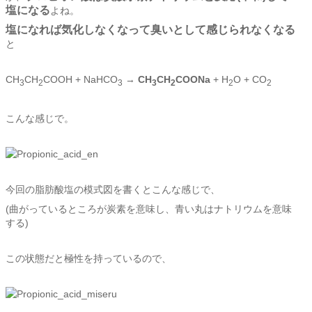
塩になる
よね。
塩になれば気化しなくなって臭いとして感じられなくなる
と
CH
CH
COOH + NaHCO
→
CH
CH
COONa
+ H
O + CO
3
2
3
3
2
2
2
こんな感じで。
今回の脂肪酸塩の模式図を書くとこんな感じで、
(曲がっているところが炭素を意味し、青い丸はナトリウムを意味
する)
この状態だと極性を持っているので、