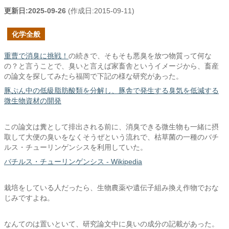
更新日:
2025-09-26
(作成日:
2015-09-11
)
化学全般
重曹で消臭に挑戦！
の続きで、そもそも悪臭を放つ物質って何な
の？と言うことで、臭いと言えば家畜舎というイメージから、畜産
の論文を探してみたら福岡で下記の様な研究があった。
豚ぷん中の低級脂肪酸類を分解し、豚舎で発生する臭気を低減する
微生物資材の開発
この論文は糞として排出される前に、消臭できる微生物も一緒に摂
取して大便の臭いをなくそうぜという流れで、枯草菌の一種のバチ
ルス・チューリンゲンシスを利用していた。
バチルス・チューリンゲンシス - Wikipedia
栽培をしている人だったら、生物農薬や遺伝子組み換え作物でおな
じみですよね。
なんてのは置いといて、研究論文中に臭いの成分の記載があった。