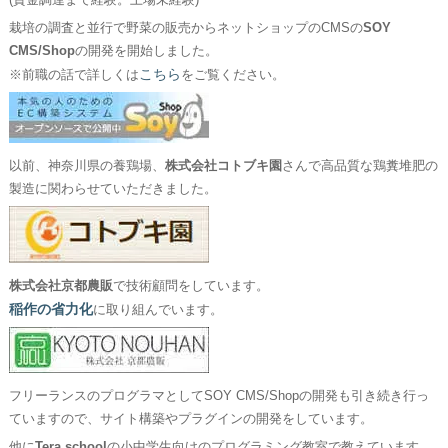
(資金調達まで経験。上場未経験)
栽培の調査と並行で野菜の販売からネットショップのCMSの
SOY
CMS/Shop
の開発を開始しました。
こちら
※前職の話で詳しくは
をご覧ください。
以前、神奈川県の養鶏場、
株式会社コトブキ園
さんで高品質な鶏糞堆肥の
製造に関わらせていただきました。
株式会社京都農販
で技術顧問をしています。
稲作の省力化
に取り組んでいます。
フリーランスのプログラマとしてSOY CMS/Shopの開発も引き続き行っ
ていますので、サイト構築やプラグインの開発をしています。
他に
Tera school
の小中学生向けのプログラミング教室で教えています。