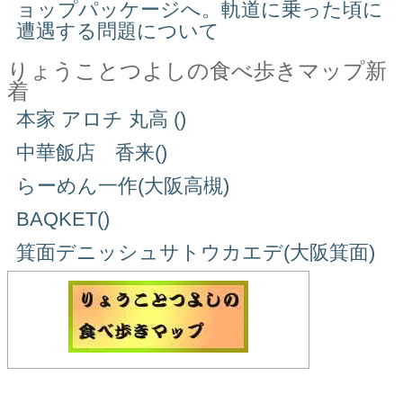
ョップパッケージへ。軌道に乗った頃に
遭遇する問題について
りょうことつよしの食べ歩きマップ新
着
本家 アロチ 丸高 ()
中華飯店 香来()
らーめん一作(大阪高槻)
BAQKET()
箕面デニッシュサトウカエデ(大阪箕面)