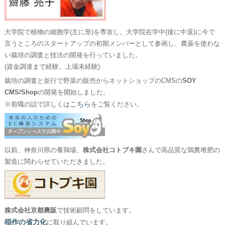
大学院で植物の細胞学(主に形)を専攻し、大学院在学中(後に中退)に今で
言うところのスタートアップの初期メンバーとして参画し、農薬を使わな
い栽培の調査と技法の開発を行っていました。
(資金調達まで経験。上場未経験)
栽培の調査と並行で野菜の販売からネットショップのCMSの
SOY
CMS/Shop
の開発を開始しました。
こちら
※前職の話で詳しくは
をご覧ください。
以前、神奈川県の養鶏場、
株式会社コトブキ園
さんで高品質な鶏糞堆肥の
製造に関わらせていただきました。
株式会社京都農販
で技術顧問をしています。
稲作の省力化
に取り組んでいます。