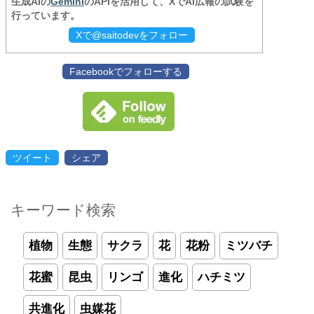
生成AIの
Gemini
のAPIを活用して、XでAI広報の試験を
行っています。
Xで@saitodevをフォロー
Facebookでフォローする
ツイート
シェア
キーワード検索
植物
生態
サクラ
花
花粉
ミツバチ
花蜜
昆虫
リンゴ
進化
ハチミツ
共進化
虫媒花