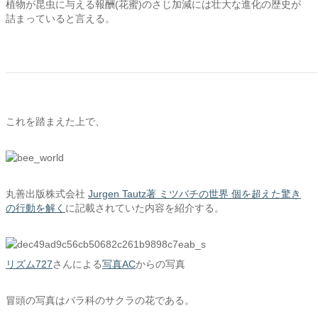
植物が昆虫に与える報酬(花蜜)のさじ加減には壮大な進化の歴史が
詰まっていると言える。
これを踏まえた上で、
丸善出版株式会社
Jurgen Tautz著 ミツバチの世界 個を超えた驚き
の行動を解く
に記載されていた内容を紹介する。
リズム727
さんによる
写真AC
からの写真
冒頭の写真はバラ科のサクラの花である。