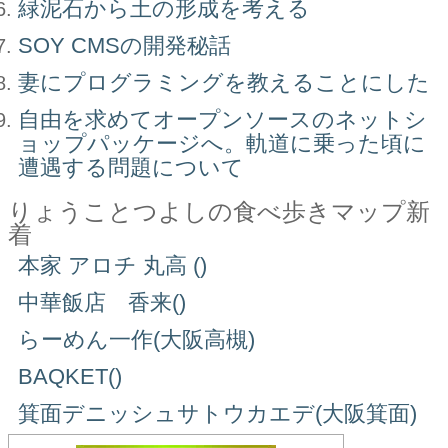
緑泥石から土の形成を考える
SOY CMSの開発秘話
妻にプログラミングを教えることにした
自由を求めてオープンソースのネットシ
ョップパッケージへ。軌道に乗った頃に
遭遇する問題について
りょうことつよしの食べ歩きマップ新
着
本家 アロチ 丸高 ()
中華飯店 香来()
らーめん一作(大阪高槻)
BAQKET()
箕面デニッシュサトウカエデ(大阪箕面)