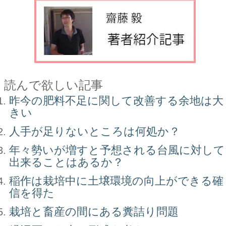
読んで欲しい記事
昨今の肥料不足に関して改善する余地は大
きい
人手が足りないところは何処か？
年々勢いが増すと予想される台風に対して
出来ることはあるか？
稲作は栽培中に土壌環境の向上ができる確
信を得た
栽培と畜産の間にある糞詰り問題