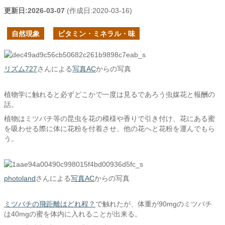
更新日:
2026-03-07
(作成日:
2020-03-16
)
自然現象
ビタミン・ミネラル・味
リズム727
さんによる
写真AC
からの写真
植物学に触れると必ずどこかで一度は見るであろう虫媒花と報酬の
話。
植物はミツバチ等の昆虫を花の模様や香りで引き付け、花にある蜜
を吸わせる際に体に花粉を付着させ、他の花へと花粉を運んでもら
う。
photoland
さんによる
写真AC
からの写真
ミツバチの飛距離はどれ程？
で触れたが、体重が90mgのミツバチ
は40mgの蜜を体内に入れることが出来る。