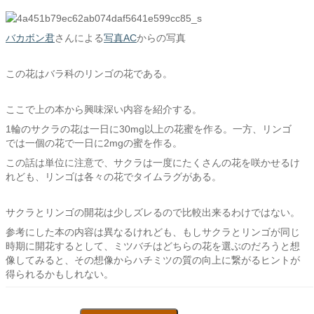
バカボン君
さんによる
写真AC
からの写真
この花はバラ科のリンゴの花である。
ここで上の本から興味深い内容を紹介する。
1輪のサクラの花は一日に30mg以上の花蜜を作る。一方、リンゴ
では一個の花で一日に2mgの蜜を作る。
この話は単位に注意で、サクラは一度にたくさんの花を咲かせるけ
れども、リンゴは各々の花でタイムラグがある。
サクラとリンゴの開花は少しズレるので比較出来るわけではない。
参考にした本の内容は異なるけれども、もしサクラとリンゴが同じ
時期に開花するとして、ミツバチはどちらの花を選ぶのだろうと想
像してみると、その想像からハチミツの質の向上に繋がるヒントが
得られるかもしれない。