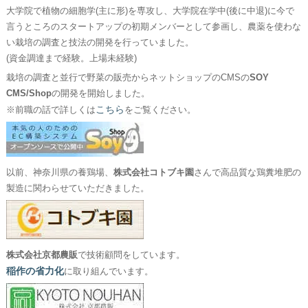
大学院で植物の細胞学(主に形)を専攻し、大学院在学中(後に中退)に今で
言うところのスタートアップの初期メンバーとして参画し、農薬を使わな
い栽培の調査と技法の開発を行っていました。
(資金調達まで経験。上場未経験)
栽培の調査と並行で野菜の販売からネットショップのCMSの
SOY
CMS/Shop
の開発を開始しました。
こちら
※前職の話で詳しくは
をご覧ください。
以前、神奈川県の養鶏場、
株式会社コトブキ園
さんで高品質な鶏糞堆肥の
製造に関わらせていただきました。
株式会社京都農販
で技術顧問をしています。
稲作の省力化
に取り組んでいます。