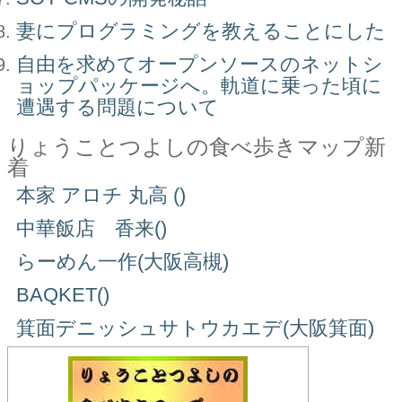
妻にプログラミングを教えることにした
自由を求めてオープンソースのネットシ
ョップパッケージへ。軌道に乗った頃に
遭遇する問題について
りょうことつよしの食べ歩きマップ新
着
本家 アロチ 丸高 ()
中華飯店 香来()
らーめん一作(大阪高槻)
BAQKET()
箕面デニッシュサトウカエデ(大阪箕面)