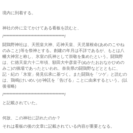
境内に到着する。
神社の外に立てかけてある看板を読むと、
/*****************************************/
闘鶏野神社は、天照皇大神、応神天皇、天児屋根命(あめのこやね
のみこと)等を祭神とする。創建の年月は不詳であるが、もとは八
幡大神宮と称し、氷室の氏神として崇敬を集めたという。闘鶏野
は、仁徳天皇六十二年頃、額田大中彦皇子(ぬかたおおなかひめの
みこ)の猟場であったといわれ、奈良県の闘鶏野などとともに、
記・紀の「氷室」発見伝承に基づく。また闘鶏を「ツゲ」と読むの
は、鶏鳴(けいめい)が神託を「告げる」ことに由来するという。(以
後省略)
/*****************************************/
と記載されていた。
何故、この神社に訪れたのか？
それは看板の後の文章に記載されている内容が重要となる。