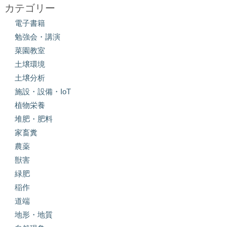
カテゴリー
電子書籍
勉強会・講演
菜園教室
土壌環境
土壌分析
施設・設備・IoT
植物栄養
堆肥・肥料
家畜糞
農薬
獣害
緑肥
稲作
道端
地形・地質