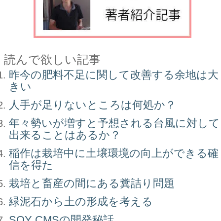
読んで欲しい記事
昨今の肥料不足に関して改善する余地は大
きい
人手が足りないところは何処か？
年々勢いが増すと予想される台風に対して
出来ることはあるか？
稲作は栽培中に土壌環境の向上ができる確
信を得た
栽培と畜産の間にある糞詰り問題
緑泥石から土の形成を考える
SOY CMSの開発秘話