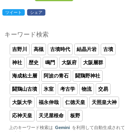
ツイート
シェア
キーワード検索
吉野川
高槻
古墳時代
結晶片岩
古墳
神社
歴史
鳴門
大阪府
大阪層群
海成粘土層
阿波の青石
闘鶏野神社
闘鶏山古墳
氷室
考古学
物流
交易
大阪大学
福永伸哉
仁徳天皇
天照皇大神
応神天皇
天児屋根命
板野
上のキーワード検索は
Gemini
を利用して自動生成されて