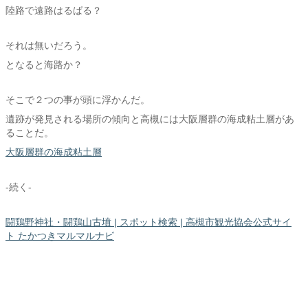
陸路で遠路はるばる？
それは無いだろう。
となると海路か？
そこで２つの事が頭に浮かんだ。
遺跡が発見される場所の傾向と高槻には大阪層群の海成粘土層があ
ることだ。
大阪層群の海成粘土層
-続く-
闘鶏野神社・闘鶏山古墳 | スポット検索 | 高槻市観光協会公式サイ
ト たかつきマルマルナビ