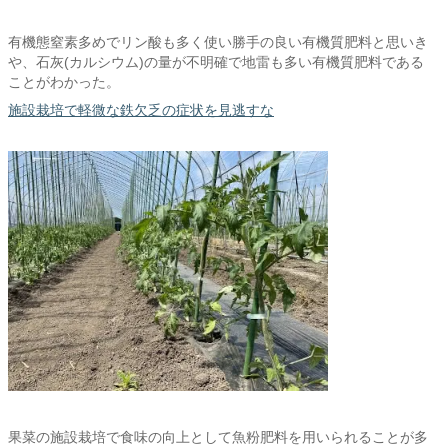
有機態窒素多めでリン酸も多く使い勝手の良い有機質肥料と思いき
や、石灰(カルシウム)の量が不明確で地雷も多い有機質肥料である
ことがわかった。
施設栽培で軽微な鉄欠乏の症状を見逃すな
果菜の施設栽培で食味の向上として魚粉肥料を用いられることが多