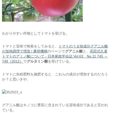
わかりやすい作物としてトマトを挙げる。
トマトと旨味で検索をしてみると、
トマトのうま味成分グアニル酸
が加熱調理で増加 | 農研機構
のページで
グアニル酸
と、
高田式久著
トマトのアミノ酸について - 日本家政学会誌 Vol.63 No.11 745 ～
749（2012）
で
グルタミン酸
を挙げている。
トマトに魚粉肥料を施肥すると、これらの成分が増加するのだろう
か？と思いきや、
グアニル酸はキノコに豊富に含まれている旨味成分であると言われ
ている。