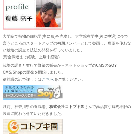
大学院で植物の細胞学(主に形)を専攻し、大学院在学中(後に中退)に今で
言うところのスタートアップの初期メンバーとして参画し、農薬を使わな
い栽培の調査と技法の開発を行っていました。
(資金調達まで経験。上場未経験)
栽培の調査と並行で野菜の販売からネットショップのCMSの
SOY
CMS/Shop
の開発を開始しました。
こちら
※前職の話で詳しくは
をご覧ください。
以前、神奈川県の養鶏場、
株式会社コトブキ園
さんで高品質な鶏糞堆肥の
製造に関わらせていただきました。