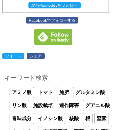
Xで@saitodevをフォロー
Facebookでフォローする
ツイート
シェア
キーワード検索
アミノ酸
トマト
施肥
グルタミン酸
リン酸
施設栽培
連作障害
グアニル酸
旨味成分
イノシン酸
核酸
根
窒素