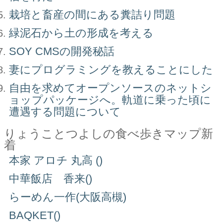
栽培と畜産の間にある糞詰り問題
緑泥石から土の形成を考える
SOY CMSの開発秘話
妻にプログラミングを教えることにした
自由を求めてオープンソースのネットシ
ョップパッケージへ。軌道に乗った頃に
遭遇する問題について
りょうことつよしの食べ歩きマップ新
着
本家 アロチ 丸高 ()
中華飯店 香来()
らーめん一作(大阪高槻)
BAQKET()