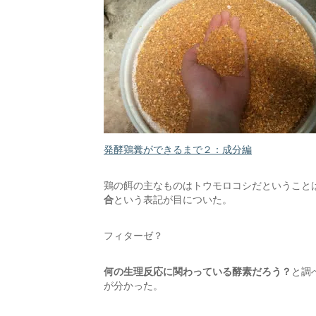
発酵鶏糞ができるまで２：成分編
鶏の餌の主なものはトウモロコシだということ
合
という表記が目についた。
フィターゼ？
何の生理反応に関わっている酵素だろう？
と調
が分かった。