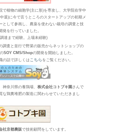
院で植物の細胞学(主に形)を専攻し、大学院在学中
に中退)に今で言うところのスタートアップの初期メ
ーとして参画し、農薬を使わない栽培の調査と技
開発を行っていました。
金調達まで経験。上場未経験)
の調査と並行で野菜の販売からネットショップの
Sの
SOY CMS/Shop
の開発を開始しました。
こちら
職の話で詳しくは
をご覧ください。
、神奈川県の養鶏場、
株式会社コトブキ園
さんで
質な鶏糞堆肥の製造に関わらせていただきまし
会社京都農販
で技術顧問をしています。