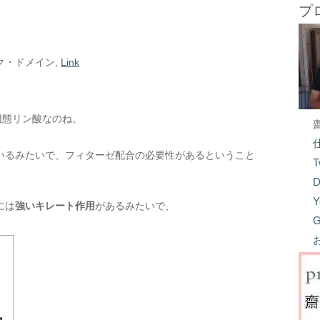
プ
ック・ドメイン,
Link
機態リン酸なのね。
いるみたいで、フィターゼ配合の必要性があるということ
T
D
Y
には
強いキレート作用
があるみたいで、
G