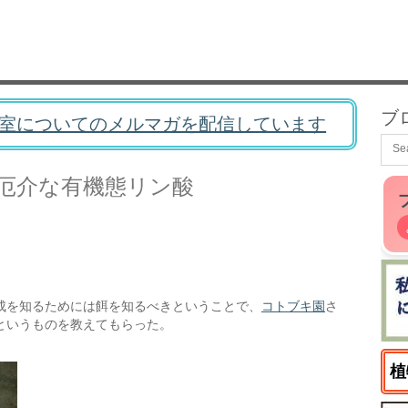
ブ
室についてのメルマガを配信しています
厄介な有機態リン酸
成を知るためには餌を知るべきということで、
コトブキ園
さ
というものを教えてもらった。
植