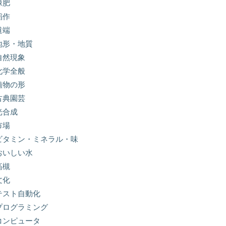
緑肥
稲作
道端
地形・地質
自然現象
化学全般
植物の形
古典園芸
光合成
市場
ビタミン・ミネラル・味
おいしい水
高槻
文化
テスト自動化
プログラミング
コンピュータ