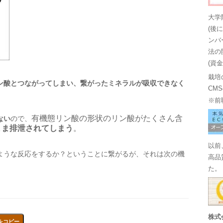
大学
(後
ンバ
法の
(資
栽培
ン酸とつながってしまい、
繋がったミネラルが吸収できなく
CM
※前
有機態リン酸の形状のリン酸がたくさん含
ない
ので、
まま排泄されてしまう
。
以前
ような反応をするか？ということに繋がるが、それは次の機
高品
た。
株式
をコピー