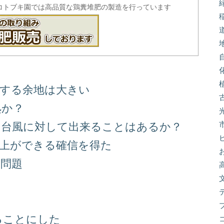
コトブキ園では高品質な鶏糞堆肥の製造を行っています
善する余地は大きい
処か？
る台風に対して出来ることはあるか？
向上ができる確信を得た
り問題
る
ることにした