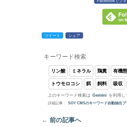
Facebookで
ツイート
シェア
キーワード検索
リン酸
ミネラル
鶏糞
有機
トウモロコシ
餌
飼料
吸収
上のキーワード検索は
Gemini
を利用し
詳細記事 :
SOY CMSのキーワード自動抽出
←
前の記事へ