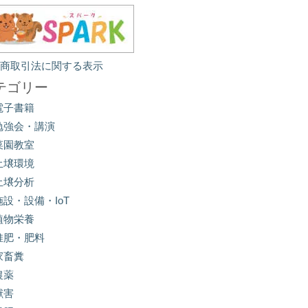
定商取引法に関する表示
テゴリー
電子書籍
勉強会・講演
菜園教室
土壌環境
土壌分析
施設・設備・IoT
植物栄養
堆肥・肥料
家畜糞
農薬
獣害