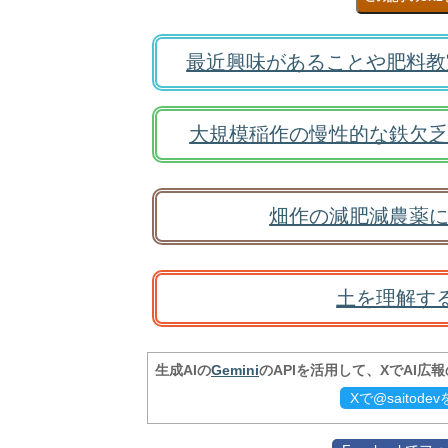
最近興味があることや肥料教
大規模稲作の慢性的な鉄欠乏
畑作の減肥減農薬に
土を理解す
生成AIの
Gemini
のAPIを活用して、XでAI広
Xで@saitod