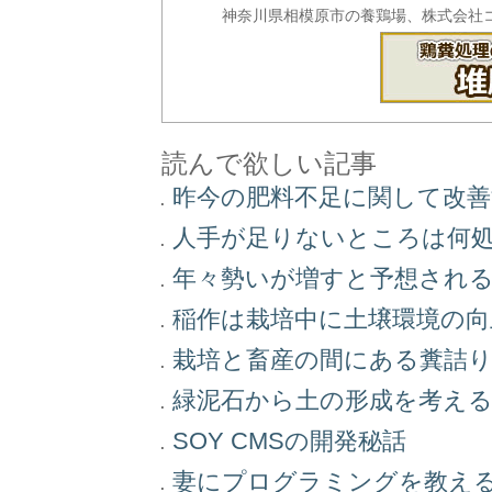
神奈川県相模原市の養鶏場、株式会社
読んで欲しい記事
昨今の肥料不足に関して改
人手が足りないところは何
年々勢いが増すと予想され
稲作は栽培中に土壌環境の
栽培と畜産の間にある糞詰
緑泥石から土の形成を考え
SOY CMSの開発秘話
妻にプログラミングを教え