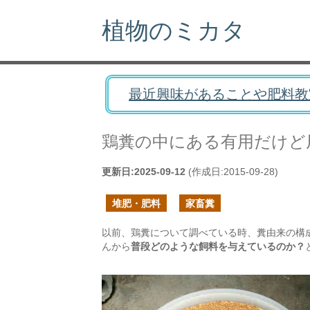
植物のミカタ
最近興味があることや肥料教
鶏糞の中にある有用だけど
更新日:
2025-09-12
(作成日:
2015-09-28
)
堆肥・肥料
家畜糞
以前、鶏糞について調べている時、糞由来の構
んから
普段どのような飼料を与えているのか？