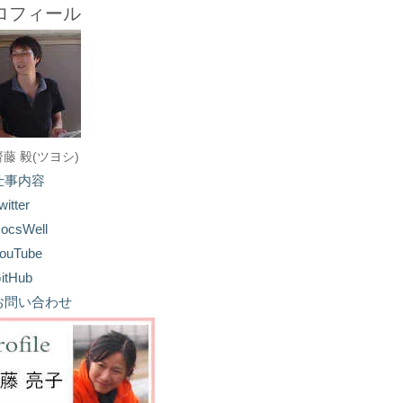
ロフィール
齋藤 毅(ツヨシ)
仕事内容
witter
ocsWell
ouTube
itHub
お問い合わせ