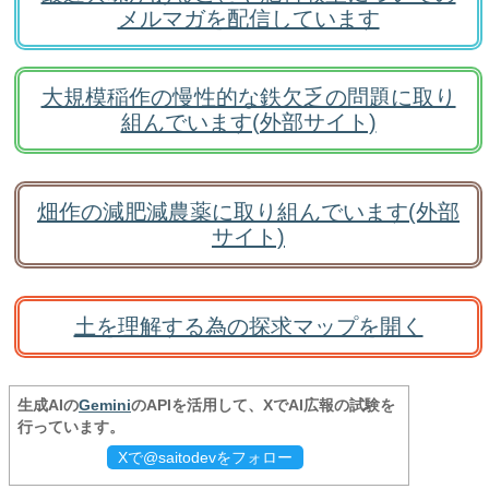
メルマガを配信しています
大規模稲作の慢性的な鉄欠乏の問題に取り
組んでいます(外部サイト)
畑作の減肥減農薬に取り組んでいます(外部
サイト)
土を理解する為の探求マップを開く
生成AIの
Gemini
のAPIを活用して、XでAI広報の試験を
行っています。
Xで@saitodevをフォロー