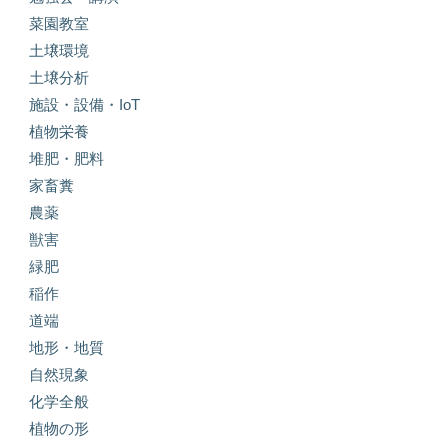
菜園教室
土壌環境
土壌分析
施設・設備・IoT
植物栄養
堆肥・肥料
家畜糞
農薬
獣害
緑肥
稲作
道端
地形・地質
自然現象
化学全般
植物の形