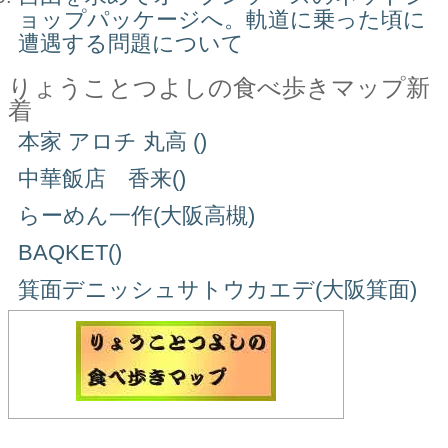
ョップパッケージへ。軌道に乗った頃に
遭遇する問題について
りょうことつよしの食べ歩きマップ新
着
本家 アロチ 丸高 ()
中華飯店 香来()
らーめん一作(大阪高槻)
BAQKET()
箕面デニッシュサトウカエデ(大阪箕面)