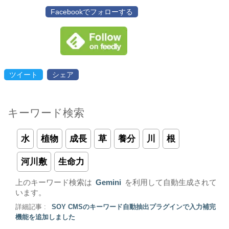
Facebookでフォローする
ツイート
シェア
キーワード検索
水
植物
成長
草
養分
川
根
河川敷
生命力
上のキーワード検索は
Gemini
を利用して自動生成されて
います。
詳細記事 :
SOY CMSのキーワード自動抽出プラグインで入力補完
機能を追加しました