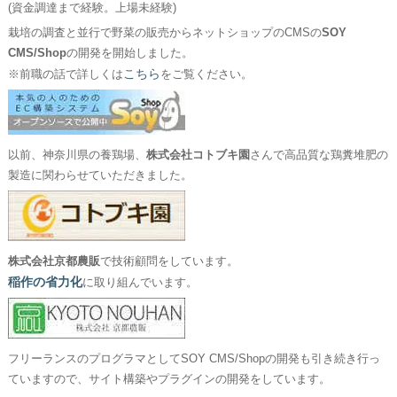
(資金調達まで経験。上場未経験)
栽培の調査と並行で野菜の販売からネットショップのCMSの
SOY
CMS/Shop
の開発を開始しました。
こちら
※前職の話で詳しくは
をご覧ください。
以前、神奈川県の養鶏場、
株式会社コトブキ園
さんで高品質な鶏糞堆肥の
製造に関わらせていただきました。
株式会社京都農販
で技術顧問をしています。
稲作の省力化
に取り組んでいます。
フリーランスのプログラマとしてSOY CMS/Shopの開発も引き続き行っ
ていますので、サイト構築やプラグインの開発をしています。