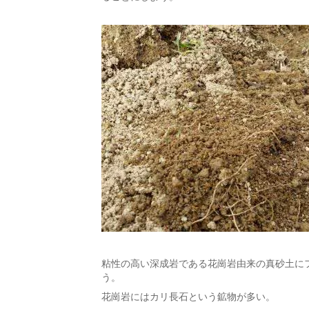
粘性の高い深成岩である花崗岩由来の真砂土に
う。
花崗岩にはカリ長石という鉱物が多い。