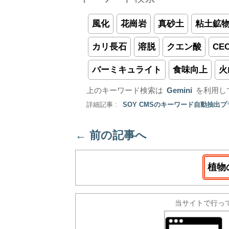
風化
花崗岩
真砂土
粘土鉱
カリ長石
溶脱
クエン酸
CE
バーミキュライト
食味向上
火
上のキーワード検索は
Gemini
を利用し
詳細記事 :
SOY CMSのキーワード自動抽出
←
前の記事へ
植物
当サイトで行っ