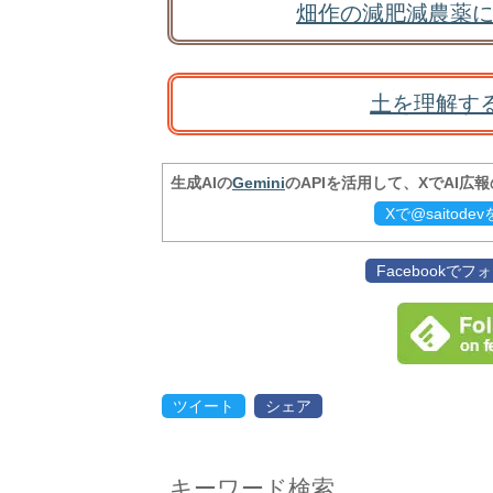
畑作の減肥減農薬に
土を理解す
生成AIの
Gemini
のAPIを活用して、XでAI広
Xで@saitod
Facebookで
ツイート
シェア
キーワード検索