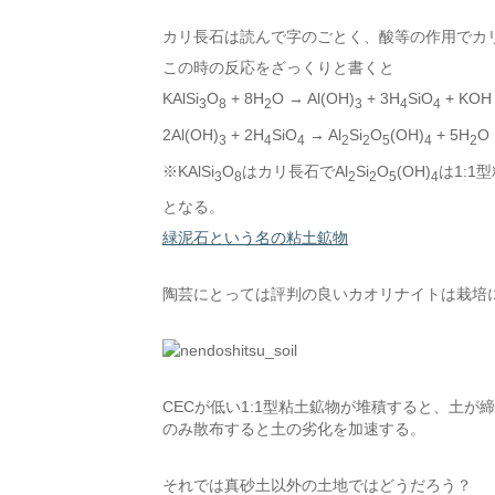
カリ長石は読んで字のごとく、酸等の作用でカ
この時の反応をざっくりと書くと
KAlSi
O
+ 8H
O → Al(OH)
+ 3H
SiO
+ KOH
3
8
2
3
4
4
2Al(OH)
+ 2H
SiO
→ Al
Si
O
(OH)
+ 5H
O
3
4
4
2
2
5
4
2
※KAlSi
O
はカリ長石でAl
Si
O
(OH)
は1:1
3
8
2
2
5
4
となる。
緑泥石という名の粘土鉱物
陶芸にとっては評判の良いカオリナイトは栽培
CECが低い1:1型粘土鉱物が堆積すると、土
のみ散布すると土の劣化を加速する。
それでは真砂土以外の土地ではどうだろう？