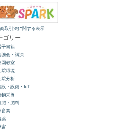
定商取引法に関する表示
テゴリー
電子書籍
勉強会・講演
菜園教室
土壌環境
土壌分析
施設・設備・IoT
植物栄養
堆肥・肥料
家畜糞
農薬
獣害