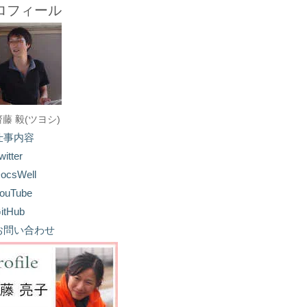
ロフィール
齋藤 毅(ツヨシ)
仕事内容
witter
ocsWell
ouTube
itHub
お問い合わせ