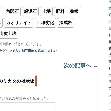
物
角閃石
緑泥石
土壌
肥料
発根
C
カオリナイト
土壌劣化
深成岩
山灰土壌
て自動生成されています。
プラグインで入力補完機能を追加しました
次の記事へ
→
のミカタの掲示板
ているSEO対策をまとめました。