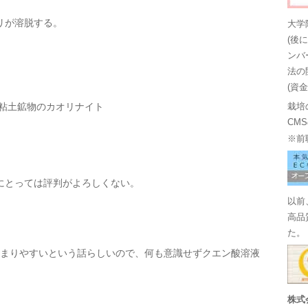
リが溶脱する。
大学
(後
ンバ
法の
(資
型粘土鉱物のカオリナイト
栽培
CM
※前
にとっては評判がよろしくない。
以前
高品
た。
が締まりやすいという話らしいので、何も意識せずクエン酸溶液
株式