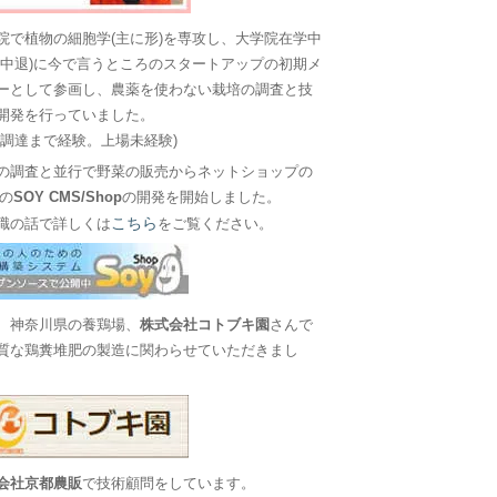
院で植物の細胞学(主に形)を専攻し、大学院在学中
に中退)に今で言うところのスタートアップの初期メ
ーとして参画し、農薬を使わない栽培の調査と技
開発を行っていました。
金調達まで経験。上場未経験)
の調査と並行で野菜の販売からネットショップの
Sの
SOY CMS/Shop
の開発を開始しました。
こちら
職の話で詳しくは
をご覧ください。
、神奈川県の養鶏場、
株式会社コトブキ園
さんで
質な鶏糞堆肥の製造に関わらせていただきまし
会社京都農販
で技術顧問をしています。