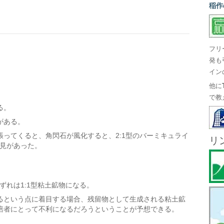
稲作
フリ
発も
イン
他に
で教
る。
がある。
ってくると、角閃石が風化すると、2:1型のバーミキュライ
リ
知見があった。
ずれは1:1型粘土鉱物になる。
るという点に着目する場合、残留物として生成される粘土鉱
培者にとって不利になるだろうということが予想できる。