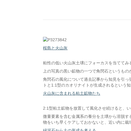
桜島と火山灰
粘性の低い火山灰土壌にフォーカスを当ててみ
上の写真の黒い鉱物の一つで角閃石というもの
角閃石の風化について過去記事から知見を引っ張
トと1:1型のカオリナイトが生成されるという
火山灰に含まれる粘土鉱物たち
2:1型粘土鉱物を放置して風化させ続けると、い
微量要素を含む金属系の養分を土壌から溶脱す
物をいち早くケアしておかないと、近い内に栽
緑泥石から土の形成を考える