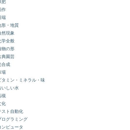
緑肥
稲作
道端
地形・地質
自然現象
化学全般
植物の形
古典園芸
光合成
市場
ビタミン・ミネラル・味
おいしい水
高槻
文化
テスト自動化
プログラミング
コンピュータ