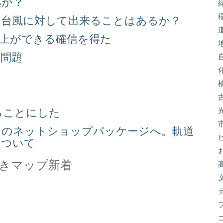
処か？
る台風に対して出来ることはあるか？
向上ができる確信を得た
り問題
る
ることにした
スのネットショップパッケージへ。軌道
について
きマップ新着