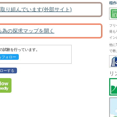
稲作
取り組んでいます(外部サイト)
フリ
る為の探求マップを開く
発も
イン
他に
報の試験を行っています。
で教
evをフォロー
フォローする
リ