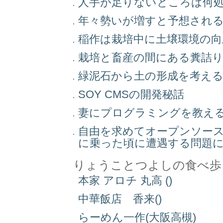
人手が足りないところは何
年々勢いが増すと予想され
稲作は栽培中に土壌環境の
栽培と畜産の間にある糞詰
緑泥石から土の形成を考え
SOY CMSの開発秘話
妻にプログラミングを教え
自由を求めてオープンソー
に乗った頃に遭遇する問題
りょうことつよしの食べ歩
本家 アロチ 丸高 ()
中華飯店 香来()
らーめん一作(大阪高槻)