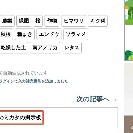
農業
緑肥
桜
作物
ヒマワリ
キク科
秋桜
種まき
エンドウ
ソラマメ
乾燥した土
南アメリカ
レタス
て自動生成されています。
プラグインで入力補完機能を追加しました
次の記事へ
→
のミカタの掲示板