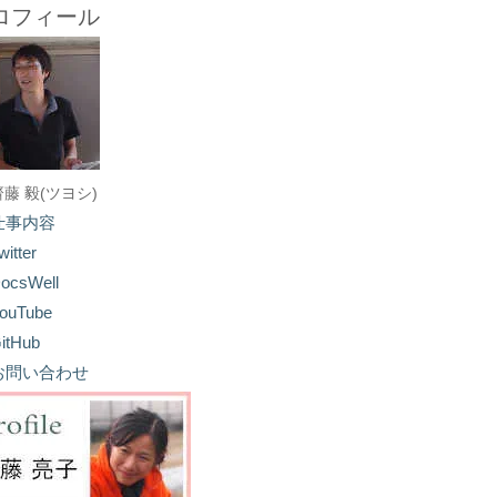
ロフィール
齋藤 毅(ツヨシ)
仕事内容
witter
ocsWell
ouTube
itHub
お問い合わせ