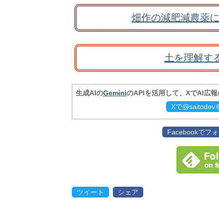
畑作の減肥減農薬に
土を理解す
生成AIの
Gemini
のAPIを活用して、XでAI広
Xで@saitod
Facebookで
ツイート
シェア