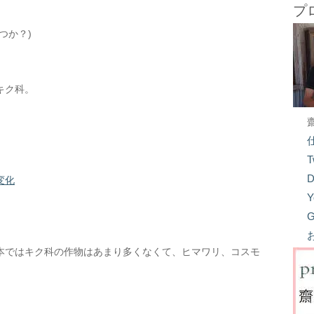
プ
つか？)
キク科。
T
D
変化
Y
G
本ではキク科の作物はあまり多くなくて、ヒマワリ、コスモ
。