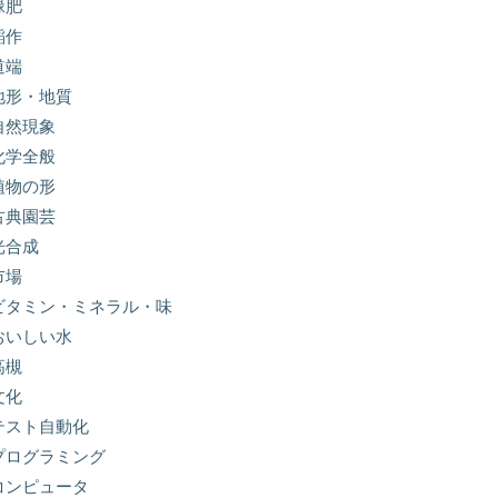
緑肥
稲作
道端
地形・地質
自然現象
化学全般
植物の形
古典園芸
光合成
市場
ビタミン・ミネラル・味
おいしい水
高槻
文化
テスト自動化
プログラミング
コンピュータ