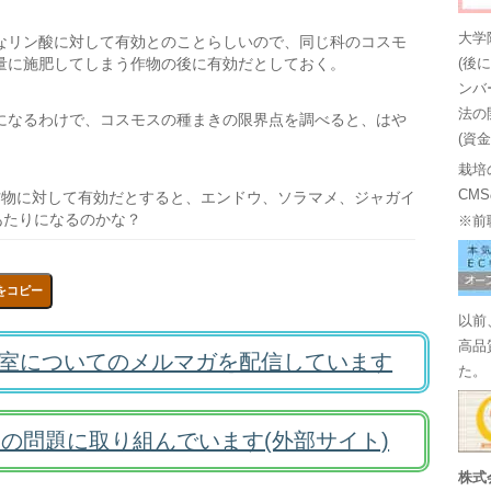
大学
なリン酸に対して有効とのことらしいので、同じ科のコスモ
量に施肥してしまう作物の後に有効だとしておく。
(後
ンバ
法の
になるわけで、コスモスの種まきの限界点を調べると、はや
(資
栽培
CM
作物に対して有効だとすると、エンドウ、ソラマメ、ジャガイ
あたりになるのかな？
※前
をコピー
以前
高品
室についてのメルマガを配信しています
た。
の問題に取り組んでいます(外部サイト)
株式