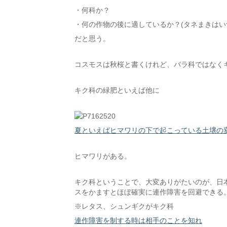
・何科か？
・何の作物の後に適しているか？(タネまきはい
だと思う。
コスモスは秋桜と書くけれど、バラ科ではなく
キク科の緑肥といえば他に
夏といえばヒマワリの下で起こっている土壌の
ヒマワリがある。
キク科ということで、大変ありがたいのが、日
スをかますとほぼ確実に連作障害を回避できる
※レタス、シュンギクがキク科
連作障害を制する時は相手のことを知れ