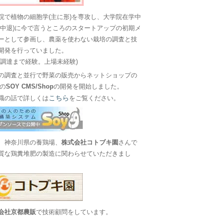
院で植物の細胞学(主に形)を専攻し、大学院在学中
に中退)に今で言うところのスタートアップの初期メ
ーとして参画し、農薬を使わない栽培の調査と技
開発を行っていました。
金調達まで経験。上場未経験)
の調査と並行で野菜の販売からネットショップの
Sの
SOY CMS/Shop
の開発を開始しました。
こちら
職の話で詳しくは
をご覧ください。
、神奈川県の養鶏場、
株式会社コトブキ園
さんで
質な鶏糞堆肥の製造に関わらせていただきまし
会社京都農販
で技術顧問をしています。