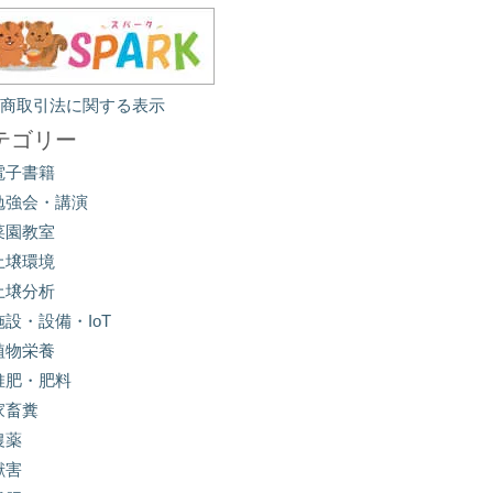
定商取引法に関する表示
テゴリー
電子書籍
勉強会・講演
菜園教室
土壌環境
土壌分析
施設・設備・IoT
植物栄養
堆肥・肥料
家畜糞
農薬
獣害