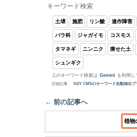
キーワード検索
土壌
施肥
リン酸
連作障害
バラ科
ジャガイモ
コスモス
タマネギ
ニンニク
痩せた土
シュンギク
上のキーワード検索は
Gemini
を利用し
詳細記事 :
SOY CMSのキーワード自動抽出
←
前の記事へ
植物