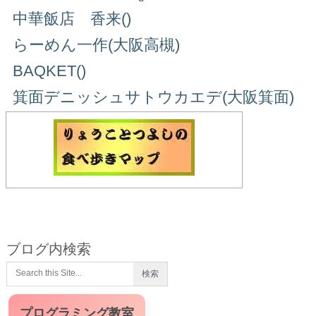
中華飯店 香来()
らーめん一作(大阪高槻)
BAQKET()
箕面デニッシュサトウカエデ(大阪箕面)
ブログ内検索
プログラミング教室