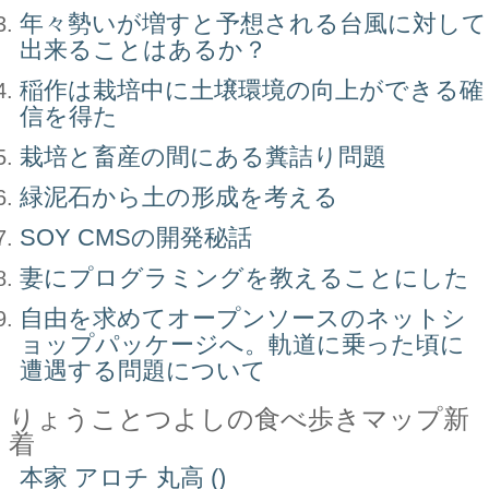
年々勢いが増すと予想される台風に対して
出来ることはあるか？
稲作は栽培中に土壌環境の向上ができる確
信を得た
栽培と畜産の間にある糞詰り問題
緑泥石から土の形成を考える
SOY CMSの開発秘話
妻にプログラミングを教えることにした
自由を求めてオープンソースのネットシ
ョップパッケージへ。軌道に乗った頃に
遭遇する問題について
りょうことつよしの食べ歩きマップ新
着
本家 アロチ 丸高 ()