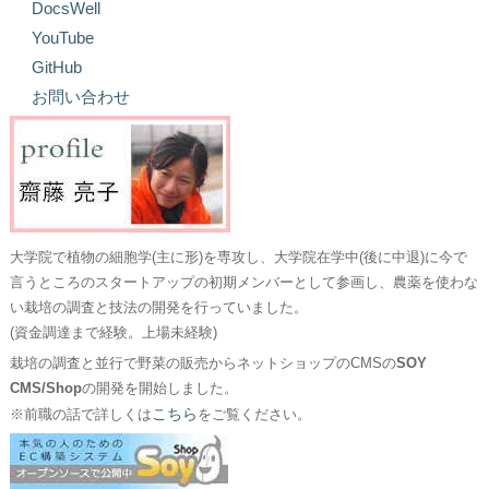
DocsWell
YouTube
GitHub
お問い合わせ
大学院で植物の細胞学(主に形)を専攻し、大学院在学中(後に中退)に今で
言うところのスタートアップの初期メンバーとして参画し、農薬を使わな
い栽培の調査と技法の開発を行っていました。
(資金調達まで経験。上場未経験)
栽培の調査と並行で野菜の販売からネットショップのCMSの
SOY
CMS/Shop
の開発を開始しました。
こちら
※前職の話で詳しくは
をご覧ください。