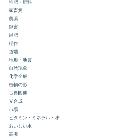
堆肥・肥料
家畜糞
農薬
獣害
緑肥
稲作
道端
地形・地質
自然現象
化学全般
植物の形
古典園芸
光合成
市場
ビタミン・ミネラル・味
おいしい水
高槻