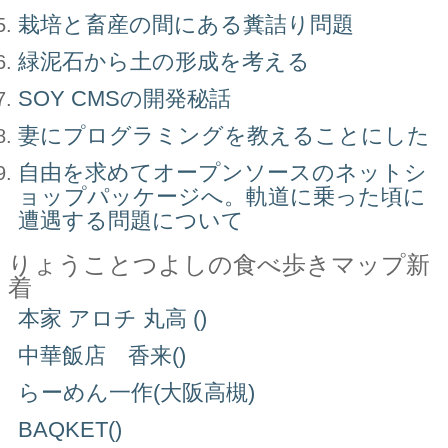
栽培と畜産の間にある糞詰り問題
緑泥石から土の形成を考える
SOY CMSの開発秘話
妻にプログラミングを教えることにした
自由を求めてオープンソースのネットシ
ョップパッケージへ。軌道に乗った頃に
遭遇する問題について
りょうことつよしの食べ歩きマップ新
着
本家 アロチ 丸高 ()
中華飯店 香来()
らーめん一作(大阪高槻)
BAQKET()