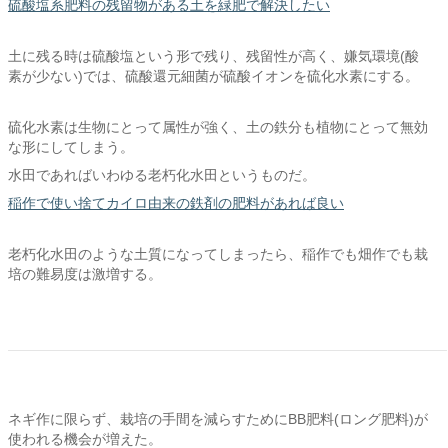
硫酸塩系肥料の残留物がある土を緑肥で解決したい
土に残る時は硫酸塩という形で残り、残留性が高く、嫌気環境(酸
素が少ない)では、硫酸還元細菌が硫酸イオンを硫化水素にする。
硫化水素は生物にとって属性が強く、土の鉄分も植物にとって無効
な形にしてしまう。
水田であればいわゆる老朽化水田というものだ。
稲作で使い捨てカイロ由来の鉄剤の肥料があれば良い
老朽化水田のような土質になってしまったら、稲作でも畑作でも栽
培の難易度は激増する。
ネギ作に限らず、栽培の手間を減らすためにBB肥料(ロング肥料)が
使われる機会が増えた。