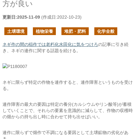
方が良い
更新日:
2025-11-09
(作成日:
2022-10-23
)
土壌環境
植物栄養
堆肥・肥料
化学全般
ネギ作の間の稲作では老朽化水田化に気をつけろ
の記事に引き続
き、ネギの連作に関する話題を続ける。
ネギに限らず特定の作物を連作すると、連作障害というものを受け
る。
連作障害の最大の要因は特定の養分(カルシウムやリン酸等)が蓄積
していくことで、それらの要素を意識的に減らして、作物の収穫時
の畑からの持ち出し時に合わせて持ち出せばいい。
連作に限らずで畑作で不調になる要因として土壌鉱物の劣化があ
る。