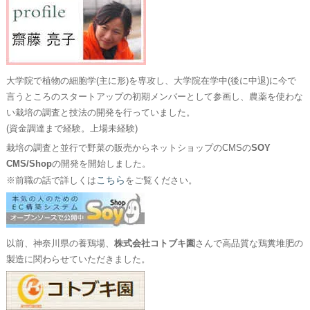
大学院で植物の細胞学(主に形)を専攻し、大学院在学中(後に中退)に今で
言うところのスタートアップの初期メンバーとして参画し、農薬を使わな
い栽培の調査と技法の開発を行っていました。
(資金調達まで経験。上場未経験)
栽培の調査と並行で野菜の販売からネットショップのCMSの
SOY
CMS/Shop
の開発を開始しました。
こちら
※前職の話で詳しくは
をご覧ください。
以前、神奈川県の養鶏場、
株式会社コトブキ園
さんで高品質な鶏糞堆肥の
製造に関わらせていただきました。