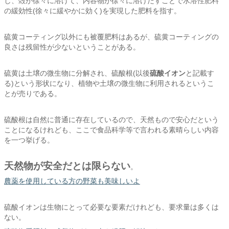
し、殻が徐々に溶けて、内容物が徐々に溶けだすことで水溶性肥料
の緩効性(徐々に緩やかに効く)を実現した肥料を指す。
硫黄コーティング以外にも被覆肥料はあるが、硫黄コーティングの
良さは残留性が少ないということがある。
硫黄は土壌の微生物に分解され、硫酸根(以後
硫酸イオン
と記載す
る)という形状になり、植物や土壌の微生物に利用されるというこ
とが売りである。
硫酸根は自然に普通に存在しているので、天然もので安心だという
ことになるけれども、ここで食品科学等で言われる素晴らしい内容
を一つ挙げる。
天然物が安全だとは限らない
。
農薬を使用している方の野菜も美味しいよ
硫酸イオンは生物にとって必要な要素だけれども、要求量は多くは
ない。