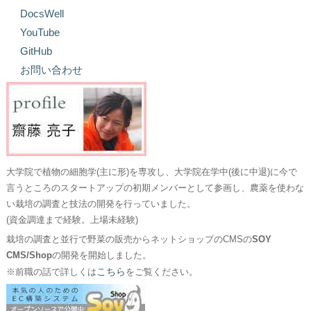
DocsWell
YouTube
GitHub
お問い合わせ
大学院で植物の細胞学(主に形)を専攻し、大学院在学中(後に中退)に今で
言うところのスタートアップの初期メンバーとして参画し、農薬を使わな
い栽培の調査と技法の開発を行っていました。
(資金調達まで経験。上場未経験)
栽培の調査と並行で野菜の販売からネットショップのCMSの
SOY
CMS/Shop
の開発を開始しました。
こちら
※前職の話で詳しくは
をご覧ください。