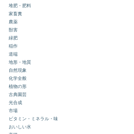
堆肥・肥料
家畜糞
農薬
獣害
緑肥
稲作
道端
地形・地質
自然現象
化学全般
植物の形
古典園芸
光合成
市場
ビタミン・ミネラル・味
おいしい水