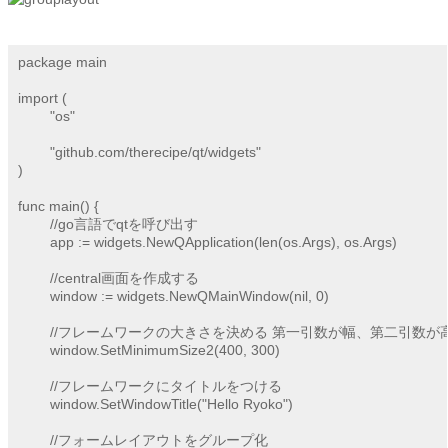
package main

import (

	"os"

	"github.com/therecipe/qt/widgets"

)

func main() {

	//go言語でqtを呼び出す

	app := widgets.NewQApplication(len(os.Args), os.Args)

	//central画面を作成する

	window := widgets.NewQMainWindow(nil, 0)

	//フレームワークの大きさを決める 第一引数が幅、第二引数が高さの指定

	window.SetMinimumSize2(400, 300)

	//フレームワークにタイトルをつける

	window.SetWindowTitle("Hello Ryoko")

	//フォームレイアウトをグループ化
