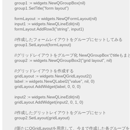
	group1 := widgets.NewQGroupBox(nil)

	group1.SetTitle("form layout")

	formLayout := widgets.NewQFormLayout(nil)

	input1 := widgets.NewQLineEdit(nil)

	formLayout.AddRow3("string", input1)

	//作成したフォームレイアウトをグループにセットしてみる

	group1.SetLayout(formLayout)

	//グリッドレイアウトをグループ化 NewQGroupBoxでtitleもまとめて作成

	group2 := widgets.NewQGroupBox2("grid layout", nil)

	//グリッドレイアウトを作成する

	gridLayout := widgets.NewQGridLayout2()

	label := widgets.NewQLabel2("value", nil, 0)

	gridLayout.AddWidget(label, 0, 0, 0)

	input2 := widgets.NewQLineEdit(nil)

	gridLayout.AddWidget(input2, 0, 1, 0)

	//作成したグリットレイアウトをグループにセット

	group2.SetLayout(gridLayout)

	//新たにQGridLayoutを用意して、今まで作成した各グループを追加してみる
