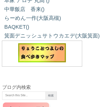
本家 アロチ 丸高 ()
中華飯店 香来()
らーめん一作(大阪高槻)
BAQKET()
箕面デニッシュサトウカエデ(大阪箕面)
ブログ内検索